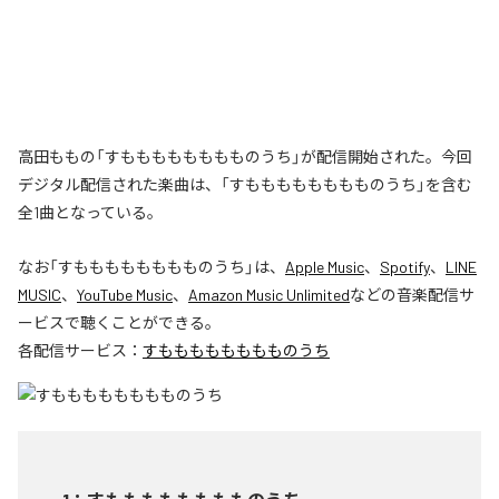
高田ももの「すもももももももものうち」が配信開始された。今回
デジタル配信された楽曲は、「すもももももももものうち」を含む
全1曲となっている。
なお「
すもももももももものうち
」は、
Apple Music
、
Spotify
、
LINE
MUSIC
、
YouTube Music
、
Amazon Music Unlimited
などの音楽配信サ
ービスで聴くことができる。
各配信サービス：
すもももももももものうち