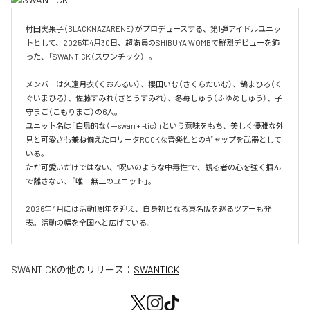
村田実果子（BLACKNAZARENE）がプロデュースする、第1弾アイドルユニッ
トとして、2025年4月30日、超満員のSHIBUYA WOMBで鮮烈デビューを飾
った、「SWANTICK（スワンチック）」。

メンバーは久遠月衣（くおんるい）、櫻田いむ（さくらだいむ）、鵠まひろ（く
ぐいまひろ）、佐藤すみれ（さとうすみれ）、冬苺しゅう（ふゆめしゅう）、子
守まご（こもりまご）の6人。

ユニット名は「白鳥的な（＝swan + -tic）」という意味をもち、美しく優雅な外
見と可愛さも兼ね備えたロリータROCKな音楽性とのギャップを武器として
いる。

ただ可愛いだけではない、“呪いのような中毒性”で、観る者の心を強く掴ん
で離さない、「唯一無二のユニット」。

2026年4月には活動1周年を迎え、自身初となる東名阪を巡るツアーも発
表。活動の幅を全国へと広げている。
SWANTICK
の他のリリース：
SWANTICK