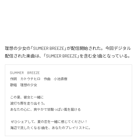
理想の少女の「SUMEER BREEZE」が配信開始された。今回デジタル
配信された楽曲は、「SUMEER BREEZE」を含む全1曲となっている。
SUMMER　BREEZE

作詞　カトウチヒロ　作曲　小池直樹

歌唱　理想の少女

この夏、彼女と一緒に

波打ち際を走り出そう。

あなたの心に、爽やかで甘酸っぱい風を届ける

 ぜひシェアして、夏の恋を一緒に感じてください！

海辺で流したくなる1曲を、あなたのプレイリストに。