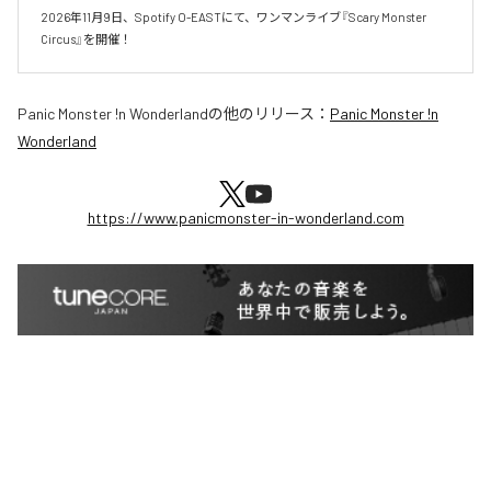
2026年11月9日、Spotify O-EASTにて、ワンマンライブ『Scary Monster 
Circus』を開催！
Panic Monster !n Wonderland
の他のリリース：
Panic Monster !n
Wonderland
https://www.panicmonster-in-wonderland.com