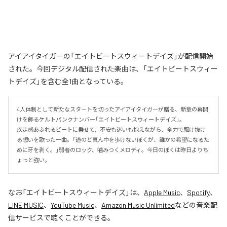
アイアイタイガーの「エイトビートスウィートデイズ」が配信開始
された。今回デジタル配信された楽曲は、「エイトビートスウィー
トデイズ」を含む全1曲となっている。
4人体制として新たなスタートを切ったアイアイタイガーが贈る、新章の幕開
けを飾るケルトパンクナンバー「エイトビートスウィートデイズ」。

疾走感あふれるビートに乗せて、不安も迷いも抱えながら、全力で駆け抜け
る想いを歌った一曲。「道のど真ん中を歩けないぼくが、誰かの希望になるた
めに牙を剥く。」弱者のロック、噛みつくメロディ。今日のぼくは昨日よりち
ょっと強い。
なお「
エイトビートスウィートデイズ
」は、
Apple Music
、
Spotify
、
LINE MUSIC
、
YouTube Music
、
Amazon Music Unlimited
などの音楽配
信サービスで聴くことができる。