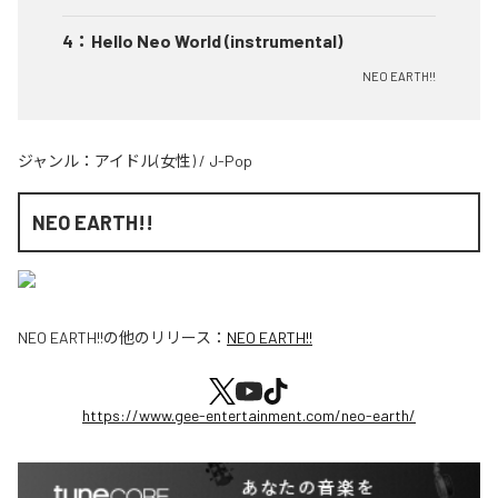
4
：
Hello Neo World (instrumental)
NEO EARTH!!
ジャンル：
アイドル(女性)
/
J-Pop
NEO EARTH!!
NEO EARTH!!
の他のリリース：
NEO EARTH!!
https://www.gee-entertainment.com/neo-earth/