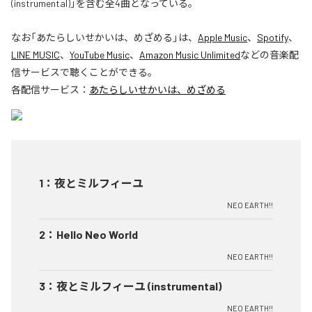
(instrumental)」を含む全4曲となっている。
なお「
あたらしいせかいは、めざめる
」は、
Apple Music
、
Spotify
、
LINE MUSIC
、
YouTube Music
、
Amazon Music Unlimited
などの音楽配
信サービスで聴くことができる。
各配信サービス：
あたらしいせかいは、めざめる
1
：
夜とミルフィーユ
NEO EARTH!!
2
：
Hello Neo World
NEO EARTH!!
3
：
夜とミルフィーユ (instrumental)
NEO EARTH!!