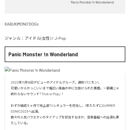
Panic Monster !n Wonderland
KABUKIMONO'DOGs
ジャンル：
アイドル(女性)
/
J-Pop
Panic Monster !n Wonderland
2022年11月16日デビューのアイドルグループ。通称"パニモン"。

可愛いからかっこいいまで幅広い楽曲の中に仕掛けられた悪戯。一筋縄じゃ
終わらないサウンド『Trick or Pop』！

わずか結成５ヶ月で地上波TVレギュラーを担当し、1年たたずにSUMMER 
SONIC2023へ出演。

数々の人気バラエティのタイアップを担当するほか、音楽番組への出演も果
たしている。
