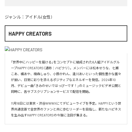
ジャンル：
アイドル(女性)
HAPPY CREATORS
「世界中にハッピーを届ける」をコンセプトに結成された6人組アイドルグル
ープHAPPY CREATORS（通称：ハピクリ）。メンバーには松本せりな、七瀬
こあ、橘あや、楠森しゅり、小鈴かれん、逢川あいといった個性豊かな面々
が揃い、日常に彩りを添えるポジティブなエネルギーを発信。2024年10
月、デビュー曲「きみのせいではっぴーです！」のミュージックビデオ公開と
同時に、各サブスクリプションサービスで配信を開始。

11月16日には東京・渋谷WWWXにてデビューライブを予定。HAPPYという世
界共通言語で全世界のファンと共に歩むリーダーを目指し、新たなハピネス
を生み出すHAPPY CREATORSの今後に注目が集まる。