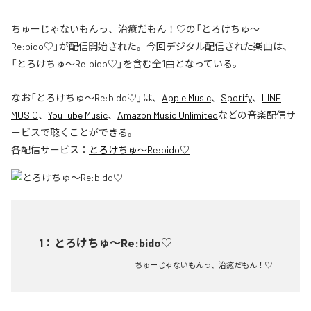
ちゅーじゃないもんっ、治癒だもん！♡の「とろけちゅ〜
Re:bido♡」が配信開始された。今回デジタル配信された楽曲は、
「とろけちゅ〜Re:bido♡」を含む全1曲となっている。
なお「
とろけちゅ〜Re:bido♡
」は、
Apple Music
、
Spotify
、
LINE
MUSIC
、
YouTube Music
、
Amazon Music Unlimited
などの音楽配信サ
ービスで聴くことができる。
各配信サービス：
とろけちゅ〜Re:bido♡
1
：
とろけちゅ〜Re:bido♡
ちゅーじゃないもんっ、治癒だもん！♡