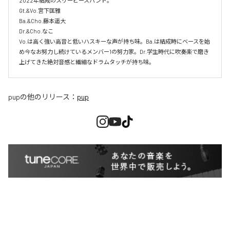
2022年結成のスリーピースバンド。

Gt.&Vo.宮下匡雅

Ba.&Cho.藤本遥大

Dr.&Cho.なこ

Vo.は高く強い高音と低いハスキーな声が持ち味。Ba.は結成時にベースを始
め今なお努力し続けているメンバー1の努力家。Dr.学生時代に吹奏楽で磨き
上げてきた絶対音感と繊細なドラムタッチが持ち味。
pup
の他のリリース：
pup