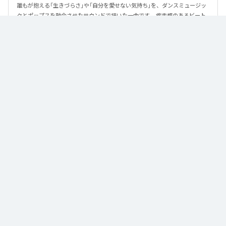
誰もが抱える「生きづらさ」や「自分を愛せない気持ち」を、ダンスミュージッ
クとポップスを融合させたサウンドで描いた一曲です。 疾走感のあるビート
と繊細な歌詞が交差し、苦しさの中にも小さな希望を見つけ出していく。 「味
方だよ」というメッセージが、心にそっと寄り添う作品です。
なお「
89
」は、
Apple Music
、
Spotify
、
LINE MUSIC
、
YouTube Music
、
Amazon Music Unlimited
などの音楽配信サービスで聴くことができ
る。
各配信サービス：
89
1
：
89
泡く、脆く。
2
：
89 (Instrumental)