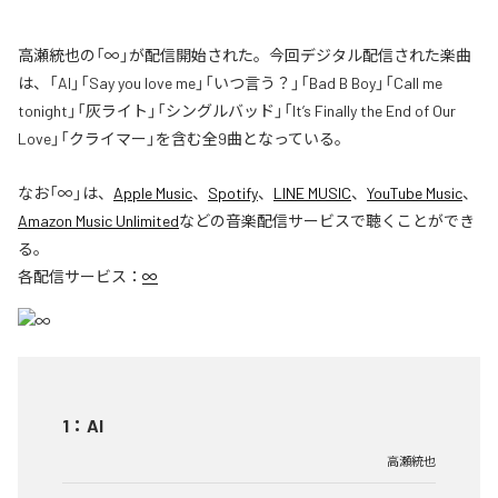
高瀬統也の「∞」が配信開始された。今回デジタル配信された楽曲
は、「AI」「Say you love me」「いつ言う？」「Bad B Boy」「Call me
tonight」「灰ライト」「シングルバッド」「It’s Finally the End of Our
Love」「クライマー」を含む全9曲となっている。
なお「
∞
」は、
Apple Music
、
Spotify
、
LINE MUSIC
、
YouTube Music
、
Amazon Music Unlimited
などの音楽配信サービスで聴くことができ
る。
各配信サービス：
∞
1
：
AI
高瀬統也