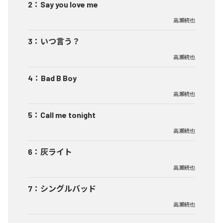
2
：
Say you love me
高瀬統也
3
：
いつ言う？
高瀬統也
4
：
Bad B Boy
高瀬統也
5
：
Call me tonight
高瀬統也
6
：
灰ライト
高瀬統也
7
：
シングルバッド
高瀬統也