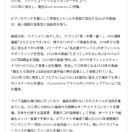
2017年、ソニーミュージックよりメジャーデビュー。

2021年に独立し、現在はcon anima Inc.に所属。

ピアノサウンドを軸として多様なジャンルの音楽が混在するQaijffの楽曲
は、高い強度の音楽性と独自性を持つ。

結成以来、TVアニメ「いぬやしき」、TVアニメ「真・中華一番！」、NHK情報
番組「さらさらサラダ」など、様々なTVのテーマ楽曲を担当。2016年から現
在に至るまでの10年間、Jリーグチーム「名古屋グランパス」のオフィシャル
サポートソングを担当。2023年の楽曲「たぎってしかたないわ」はTikTokで
100万回再生を突破。2024年の楽曲「誇れ」は、ZIP-FMオフィシャルチャー
ト「ZIP-HOT100」で見事１位を獲得。担当して10年目となる2025年の楽曲
「掴まえろ頂点を」は試合前の選手紹介時の音楽として使用されている。

2024年12月に発売したフルアルバム[YOKU]は国内に留まらず海外でも多く
のリスナーの心を掴み、iTunes Store ブラジルの”J-POPトップアルバム” 1位
を獲得。

ライブ活動も精力的に行っており、編成を問わないそのスタイルが注目を集
めている。2021年には約50人編成の大規模なオーケストラコンサートを開
催。日本を代表する音楽家、斎藤ネコが指揮者として参加、オーケストラ編
曲もメンバー自身で手掛ける。ピアノトリオ編成で臨んだ2024年夏開催の
ワンマンツアー「誇れ-2024-」は全日程ソールドアウト。熱いライブパフォ
ーマンスが幅広いファンの心を掴んでいる。
