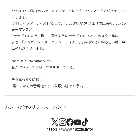
back DJとの連携のみで一人でステージに立ち、ワンマイクでパフォーマン
スしきる、

“ソロライブアーティスト”として、10,000%現場叩き上げの圧巻のLIVEパフ
ォーマンスと

「ラップするように歌い、歌うようにラップする」ハジ→のスタイルは、

まさに「シンガーソング・エンターテイナー」を自称するに相応しい唯一無
二のハジ→ワールド。

No music , No human life。

音楽はパワーであり、エネルギーである。

そう真っ直ぐに信じ、

ハジ→
の他のリリース：
ハジ→
https://www.hazzie.info/