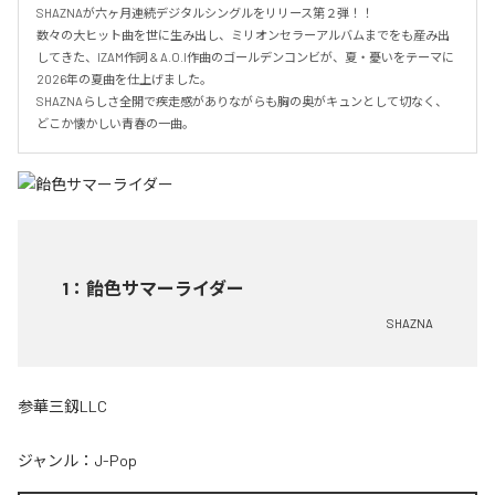
SHAZNAが六ヶ月連続デジタルシングルをリリース第２弾！！

数々の大ヒット曲を世に生み出し、ミリオンセラーアルバムまでをも産み出
してきた、IZAM作詞 & A.O.I作曲のゴールデンコンビが、夏・憂いをテーマに
2026年の夏曲を仕上げました。

SHAZNAらしさ全開で疾走感がありながらも胸の奥がキュンとして切なく、
どこか懐かしい青春の一曲。
1
：
飴色サマーライダー
SHAZNA
参華三釼LLC
ジャンル：
J-Pop