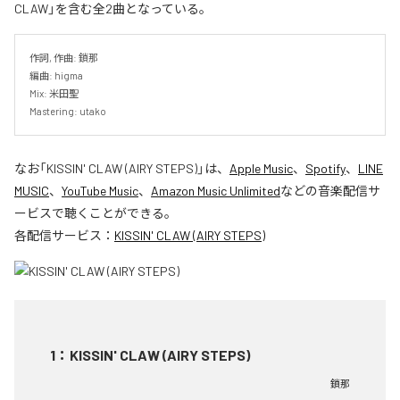
CLAW」を含む全2曲となっている。
作詞, 作曲: 鎖那

編曲: higma

Mix: 米田聖

Mastering: utako
なお「
KISSIN' CLAW (AIRY STEPS)
」は、
Apple Music
、
Spotify
、
LINE
MUSIC
、
YouTube Music
、
Amazon Music Unlimited
などの音楽配信サ
ービスで聴くことができる。
各配信サービス：
KISSIN' CLAW (AIRY STEPS)
1
：
KISSIN' CLAW (AIRY STEPS)
鎖那