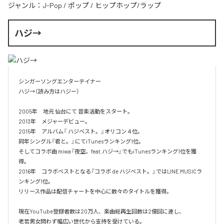
ジャンル：
J-Pop
/
ポップ
/
ヒップホップ/ラップ
ハジ→
シンガーソングエンターテイナー

ハジ→（読み方はハジー）

2005年　地元 仙台にて 音楽活動をスタート。

2013年　メジャーデビュー。

2015年　アルバム『 ハジベスト。』オリコン４位。

同年シングル『君と。』にてiTunesランキング1位。

そしてコラボ曲 miwa『夜空。feat.ハジ→』でもiTunesランキング1位を獲
得。

2016年　コラボベストとなる『コラボ de ハジベスト。』ではLINE MUSICラ
ンキング1位。

リリース作品は配信チャートを中心に数々のタイトルを獲得。

現在YouTube登録者数は20万人、楽曲総再生回数は2億回に達し、

老若男女問わず幅広い世代から支持を受けている。 
