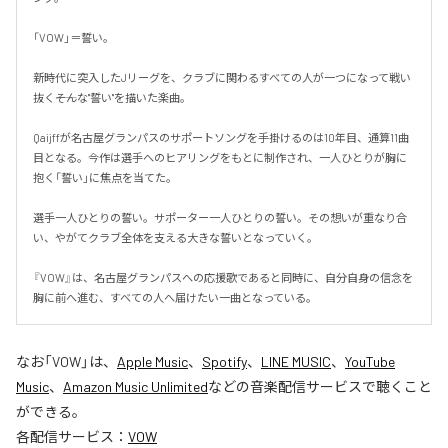
「VOW」＝誓い。

新時代に突入したJリーグを、クラブに関わるすべての人が一つになって戦い
抜く――そんな"誓い"を描いた楽曲。

Qaijffが名古屋グランパスのサポートソングを手掛けるのは10年目、通算11曲
目となる。今作は選手へのヒアリングをもとに制作され、一人ひとりが胸に
抱く「誓い」に焦点を当てた。

選手一人ひとりの誓い。サポーター一人ひとりの誓い。その想いが重なり合
い、やがてクラブ全体を支える大きな誓いとなっていく。

『VOW』は、名古屋グランパスへの応援歌であると同時に、自分自身の信念を
胸に前へ進む、すべての人へ届けたい一曲となっている。
なお「
VOW
」は、
Apple Music
、
Spotify
、
LINE MUSIC
、
YouTube
Music
、
Amazon Music Unlimited
などの音楽配信サービスで聴くこと
ができる。
各配信サービス：
VOW