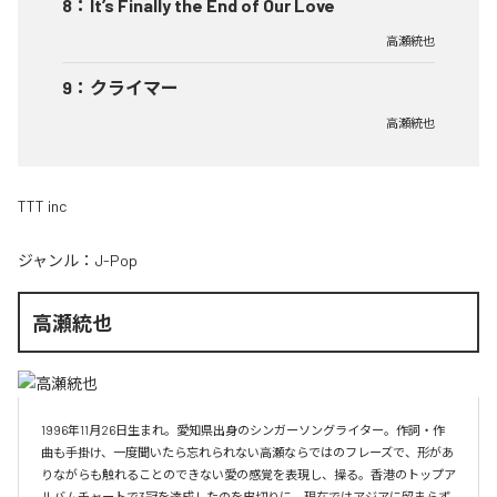
8
：
It’s Finally the End of Our Love
高瀬統也
9
：
クライマー
高瀬統也
TTT inc
ジャンル：
J-Pop
高瀬統也
1996年11月26日生まれ。愛知県出身のシンガーソングライター。作詞・作
曲も手掛け、一度聞いたら忘れられない高瀬ならではのフレーズで、形があ
りながらも触れることのできない愛の感覚を表現し、操る。香港のトップア
ルバムチャートで3冠を達成したのを皮切りに、現在ではアジアに留まらず