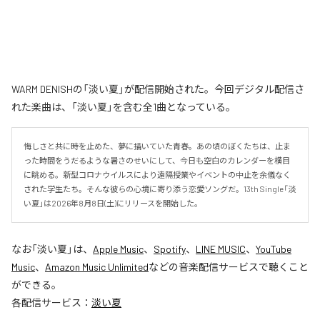
WARM DENISHの「淡い夏」が配信開始された。今回デジタル配信さ
れた楽曲は、「淡い夏」を含む全1曲となっている。
悔しさと共に時を止めた、夢に描いていた青春。あの頃のぼくたちは、止ま
った時間をうだるような暑さのせいにして、今日も空白のカレンダーを横目
に眺める。新型コロナウイルスにより遠隔授業やイベントの中止を余儀なく
された学生たち。そんな彼らの心境に寄り添う恋愛ソングだ。13th Single「淡
い夏」は2026年8月8日(土)にリリースを開始した。
なお「
淡い夏
」は、
Apple Music
、
Spotify
、
LINE MUSIC
、
YouTube
Music
、
Amazon Music Unlimited
などの音楽配信サービスで聴くこと
ができる。
各配信サービス：
淡い夏