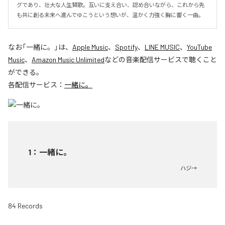
グであり、壮大な人生賛歌。互いに支え合い、認め合いながら、これから先
も共に創る未来へ進んでゆこうという想いが、温かく力強く胸に響く一曲。
なお「
一緒に。
」は、
Apple Music
、
Spotify
、
LINE MUSIC
、
YouTube
Music
、
Amazon Music Unlimited
などの音楽配信サービスで聴くこと
ができる。
各配信サービス：
一緒に。
1
：
一緒に。
ハジ→
84 Records