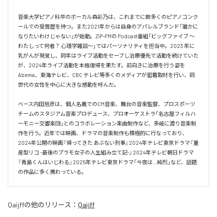
音楽大学ピアノ科卒のボーカル森彩乃は、これまでに数多くのピアノコンク
ールでの受賞歴を持つ。また2021年からは自身のアパレルブランド「誰かに
なりたいわけじゃない」が始動。ZIP-FMの Podcast番組「ビッグファイブ 〜
わたしって何者？ 心理学雑談〜」ではパーソナリティを担当中。2023 年に
乳がんが発覚し、同年はライブ活動をセーブし治療優先で活動を続けていた
が、2024年ライブ活動を本格復帰を果たす。前向きに治療を行う姿を
Abema、東海テレビ、CBC テレビ等多くのメディアが密着取材を行い、同
世代の女性を中心に大きな感動を呼んだ。

ベース内田旭彦は、個人名義でのCM音楽、舞台の音楽監督、プロスポーツ
チームのスタジアム音楽プロデュース、プロオーケストラ「名古屋フィルハ
ーモニー交響楽団」とのコラボレーション楽曲制作など、多岐に渡り音楽制
作を行う。近年では映画、ドラマの音楽制作も積極的に行なっており、
2024年公開の映画『帰ってきた あぶない刑事』2024年テレビ東京ドラマ『量
産型リコ -最後のプラモ女子の人生組み立て記-』2024年テレビ朝日ドラマ
『青島くんはいじわる』2025年テレビ東京ドラマ「今夜は…純烈」など、話題
の作品に多く携わっている。
Qaijff
の他のリリース：
Qaijff