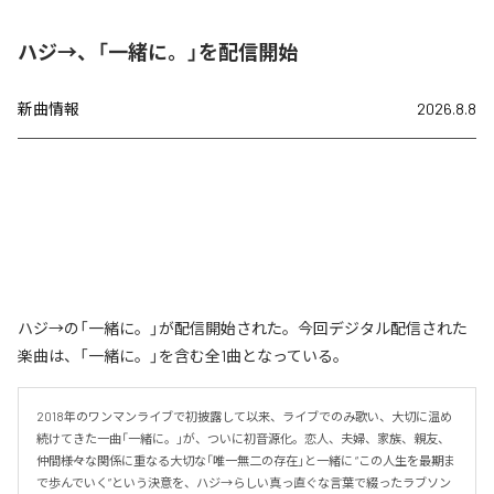
ハジ→、「一緒に。」を配信開始
新曲情報
2026.8.8
ハジ→の「一緒に。」が配信開始された。今回デジタル配信された
楽曲は、「一緒に。」を含む全1曲となっている。
2018年のワンマンライブで初披露して以来、ライブでのみ歌い、大切に温め
続けてきた一曲「一緒に。」が、ついに初音源化。恋人、夫婦、家族、親友、
仲間――様々な関係に重なる大切な「唯一無二の存在」と一緒に “この人生を最期ま
で歩んでいく”という決意を、ハジ→らしい真っ直ぐな言葉で綴ったラブソン