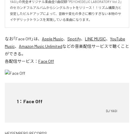
YAGI」の完全オリジナル楽曲全11曲収録『PSYCHEDELIC LABORATORY Vol.2』
のセカンドフルアルバムからシングルカットをリリース！！リズム構築力と
安定したビルドアップによって、音数や変化の多さに頼りすぎない本物のサ
イケデリックトランスを実現している楽曲になります。
なお「
Face Off
」は、
Apple Music
、
Spotify
、
LINE MUSIC
、
YouTube
Music
、
Amazon Music Unlimited
などの音楽配信サービスで聴くこと
ができる。
各配信サービス：
Face Off
1
：
Face Off
DJ YAGI
HEISENBERG RECORDS