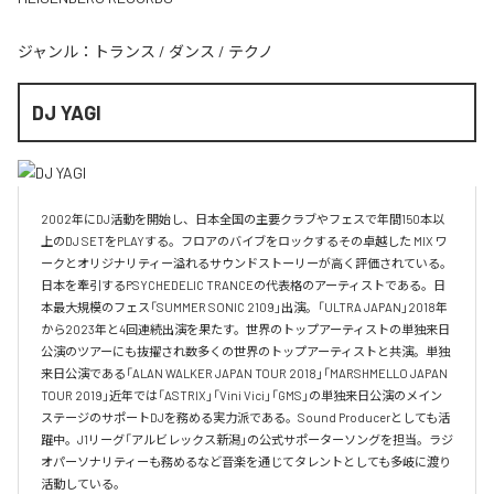
ジャンル：
トランス
/
ダンス
/
テクノ
DJ YAGI
2002年にDJ活動を開始し、日本全国の主要クラブやフェスで年間150本以
上のDJ SETをPLAYする。フロアのバイブをロックするその卓越した MIX ワ
ークとオリジナリティー溢れるサウンドストーリーが高く評価されている。
日本を牽引するPSYCHEDELIC TRANCEの代表格のアーティストである。日
本最大規模のフェス「SUMMER SONIC 2109」出演。「ULTRA JAPAN」2018年
から2023年と4回連続出演を果たす。世界のトップアーティストの単独来日
公演のツアーにも抜擢され数多くの世界のトップアーティストと共演。単独
来日公演である「ALAN WALKER JAPAN TOUR 2018」「MARSHMELLO JAPAN 
TOUR 2019」近年では「ASTRIX」「Vini Vici」「GMS」の単独来日公演のメイン
ステージのサポートDJを務める実力派である。Sound Producerとしても活
躍中。J1リーグ「アルビレックス新潟」の公式サポーターソングを担当。ラジ
オパーソナリティーも務めるなど音楽を通じてタレントとしても多岐に渡り
活動している。