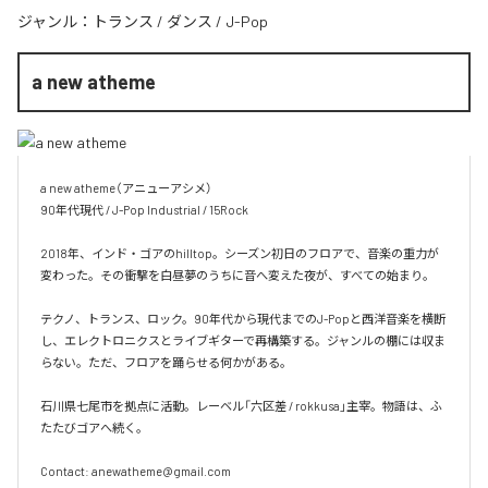
ジャンル：
トランス
/
ダンス
/
J-Pop
a new atheme
a new atheme（アニューアシメ）

90年代現代 / J-Pop Industrial / 15Rock

2018年、インド・ゴアのhilltop。シーズン初日のフロアで、音楽の重力が
変わった。その衝撃を白昼夢のうちに音へ変えた夜が、すべての始まり。

テクノ、トランス、ロック。90年代から現代までのJ-Popと西洋音楽を横断
し、エレクトロニクスとライブギターで再構築する。ジャンルの棚には収ま
らない。ただ、フロアを踊らせる何かがある。

石川県七尾市を拠点に活動。レーベル「六区差 / rokkusa」主宰。物語は、ふ
たたびゴアへ続く。

Contact: anewatheme@gmail.com