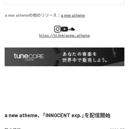
a new atheme
の他のリリース：
a new atheme
https://lit.link/anew_atheme
a new atheme、「INNOCENT exp.」を配信開始