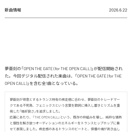
新曲情報
2026.6.22
夢亜刻の「OPEN THE GATE (for THE OPEN CALL)」が配信開始され
た。今回デジタル配信された楽曲は、「OPEN THE GATE (for THE
OPEN CALL)」を含む全1曲となっている。
夢亜刻が得意とするトランス特有の疾走感に合わせ、夢亜刻のトレードマー
クである不死鳥、フェニックスという言葉を歌詞に挿入し響きとリズムを重
視した「格好良さ」を追求しました。

応募にあたり、『THE OPEN CALL』という、既存の枠組みを壊し、純粋な情熱
と個性を解き放つオーディションのエネルギーをトランスヒップホップに乗
せて表現しました。疾走感のあるトランスのビートと、俳優の魂が剥き出し