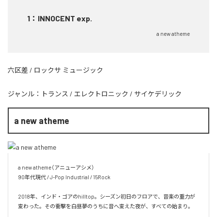
1
：
INNOCENT exp.
a new atheme
六区差 / ロックサ ミュージック
ジャンル：
トランス
/
エレクトロニック
/
サイケデリック
a new atheme
a new atheme（アニューアシメ）

90年代現代 / J-Pop Industrial / 15Rock

2018年、インド・ゴアのhilltop。シーズン初日のフロアで、音楽の重力が
変わった。その衝撃を白昼夢のうちに音へ変えた夜が、すべての始まり。
