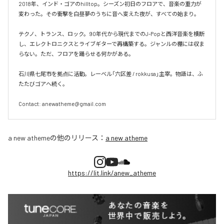
2018年、インド・ゴアのhilltop。シーズン初日のフロアで、音楽の重力が
変わった。その衝撃を白昼夢のうちに音へ変えた夜が、すべての始まり。

テクノ、トランス、ロック。90年代から現代までのJ-Popと西洋音楽を横断
し、エレクトロニクスとライブギターで再構築する。ジャンルの棚には収ま
らない。ただ、フロアを踊らせる何かがある。

石川県七尾市を拠点に活動。レーベル「六区差 / rokkusa」主宰。物語は、ふ
たたびゴアへ続く。

Contact: anewatheme@gmail.com
a new atheme
の他のリリース：
a new atheme
https://lit.link/anew_atheme