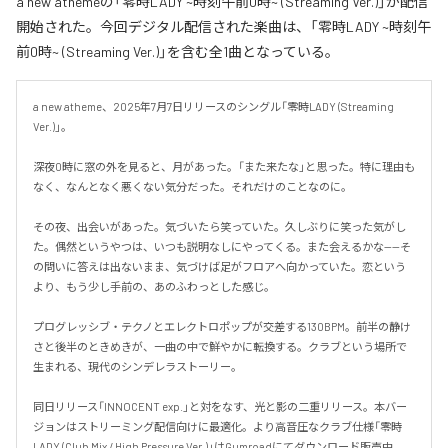
a new athemeの「零時LADY ~時刻午前0時~ (Streaming Ver.)」が配信
開始された。今回デジタル配信された楽曲は、「零時LADY ~時刻午
前0時~ (Streaming Ver.)」を含む全1曲となっている。
a new atheme、2025年7月7日リリースのシングル「零時LADY (Streaming 
Ver.)」。

深夜0時に窓の外を見ると、月があった。「また来たな」と思った。特に理由も
なく、なんとなく悪くない気分だった。それだけのことなのに。

その夜、出会いがあった。気づいたら笑っていた。久しぶりに笑った気がし
た。偶然というやつは、いつも説明なしにやってくる。また会えるかな——そ
の問いに答えは出ないまま、気づけば足がフロアへ向かっていた。恋という
より、もう少し手前の、あのふわっとした感じ。

プログレッシブ・テクノとエレクトロポップが交差する130BPM。前半の静け
さと後半のときめきが、一曲の中で鮮やかに転換する。クラブという場所で
生まれる、現代のシンデレラストーリー。

同日リリース「INNOCENT exp.」と対をなす、光と影の二重リリース。本バー
ジョンはストリーミング配信向けに最適化。より高音圧なクラブ仕様「零時
LADY (Club Mix / High Pressure Ver.)」はGumroadにてダウンロード販売中。
