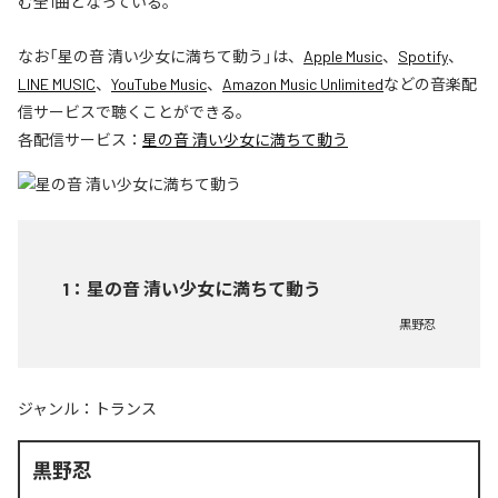
む全1曲となっている。
なお「
星の音 清い少女に満ちて動う
」は、
Apple Music
、
Spotify
、
LINE MUSIC
、
YouTube Music
、
Amazon Music Unlimited
などの音楽配
信サービスで聴くことができる。
各配信サービス：
星の音 清い少女に満ちて動う
1
：
星の音 清い少女に満ちて動う
黒野忍
ジャンル：
トランス
黒野忍