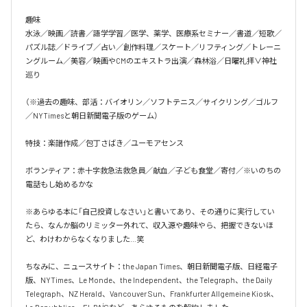
趣味

水泳／映画／読書／語学学習／医学、薬学、医療系セミナー／書道／短歌／
パズル誌／ドライブ／占い／創作料理／スケート／リフティング／トレーニ
ングルーム／美容／映画やCMのエキストラ出演／森林浴／日曜礼拝∨神社
巡り

（※過去の趣味、部活：バイオリン／ソフトテニス／サイクリング／ゴルフ
／NYTimesと朝日新聞電子版のゲーム）

特技：楽譜作成／包丁さばき／ユーモアセンス

ボランティア：赤十字救急法救急員／献血／子ども食堂／寄付／※いのちの
電話もし始めるかな

※あらゆる本に「自己投資しなさい」と書いてあり、その通りに実行してい
たら、なんか脳のリミッター外れて、収入源や趣味やら、把握できないほ
ど、わけわからなくなりました…笑

ちなみに、ニュースサイト：the Japan Times、朝日新聞電子版、日経電子
版、NYTimes、Le Monde、the Independent、the Telegraph、the Daily 
Telegraph、NZ Herald、Vancouver Sun、Frankfurter Allgemeine Kiosk、