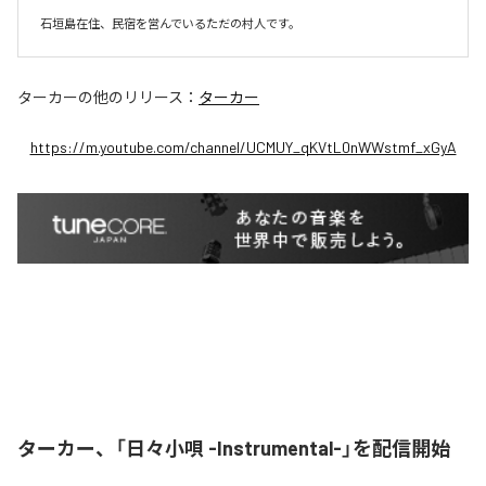
石垣島在住、民宿を営んでいるただの村人です。
ターカー
の他のリリース：
ターカー
https://m.youtube.com/channel/UCMUY_qKVtL0nWWstmf_xGyA
ターカー、「日々小唄 -Instrumental-」を配信開始