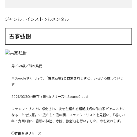
ジャンル：
インストゥルメンタル
古家弘樹
男／39歳／熊本県民

※GoogleやKindleで、「古家弘樹」と検索されますと、いろいろ載っていま
す

2026/07/30㈭現在♭154曲リリース※SoundCloud

フランツ・リストに感化され、彼をも超える超絶技巧の作曲家ピアニストに
なることを決意。29歳から31歳の間、フランツ・リストを見習い、「巡礼の
年：九州（約120箇所の神社、寺院、教会）」を行いました。今も変わらず。

①作曲音源リリース
