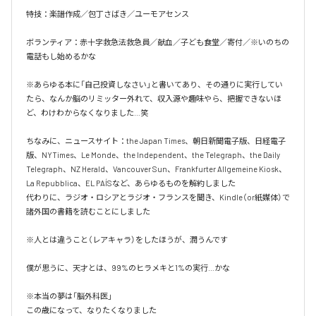
特技：楽譜作成／包丁さばき／ユーモアセンス

ボランティア：赤十字救急法救急員／献血／子ども食堂／寄付／※いのちの
電話もし始めるかな

※あらゆる本に「自己投資しなさい」と書いてあり、その通りに実行してい
たら、なんか脳のリミッター外れて、収入源や趣味やら、把握できないほ
ど、わけわからなくなりました…笑

ちなみに、ニュースサイト：the Japan Times、朝日新聞電子版、日経電子
版、NYTimes、Le Monde、the Independent、the Telegraph、the Daily 
Telegraph、NZ Herald、Vancouver Sun、Frankfurter Allgemeine Kiosk、
La Repubblica、EL PAÍSなど、あらゆるものを解約しました

代わりに、ラジオ・ロシアとラジオ・フランスを聞き、Kindle（or紙媒体）で
諸外国の書籍を読むことにしました

※人とは違うこと（レアキャラ）をしたほうが、潤うんです

僕が思うに、天才とは、99%のヒラメキと1%の実行…かな

※本当の夢は「脳外科医」

この歳になって、なりたくなりました
