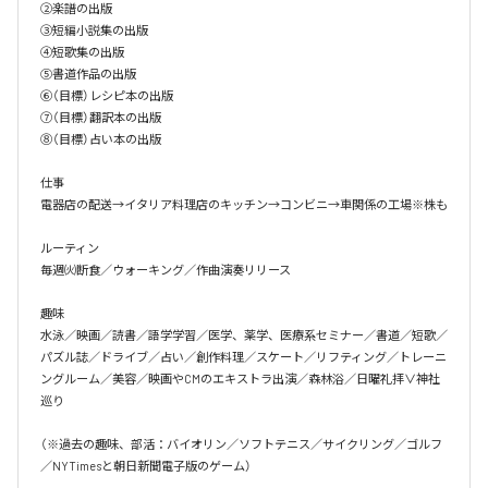
②楽譜の出版

③短編小説集の出版

④短歌集の出版

⑤書道作品の出版

⑥（目標）レシピ本の出版

⑦（目標）翻訳本の出版

⑧（目標）占い本の出版

仕事

電器店の配送→イタリア料理店のキッチン→コンビニ→車関係の工場※株も

ルーティン

毎週㈫断食／ウォーキング／作曲演奏リリース

趣味

水泳／映画／読書／語学学習／医学、薬学、医療系セミナー／書道／短歌／
パズル誌／ドライブ／占い／創作料理／スケート／リフティング／トレーニ
ングルーム／美容／映画やCMのエキストラ出演／森林浴／日曜礼拝∨神社
巡り

（※過去の趣味、部活：バイオリン／ソフトテニス／サイクリング／ゴルフ
／NYTimesと朝日新聞電子版のゲーム）
