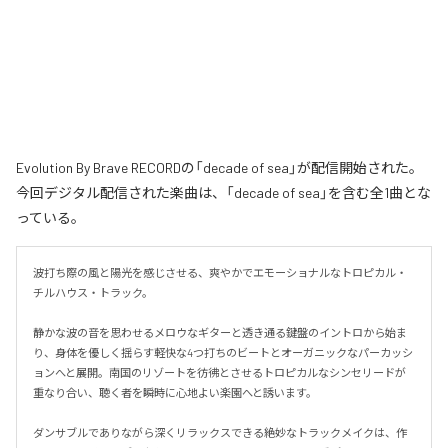
Evolution By Brave RECORDの「decade of sea」が配信開始された。
今回デジタル配信された楽曲は、「decade of sea」を含む全1曲とな
っている。
波打ち際の風と陽光を感じさせる、爽やかでエモーショナルなトロピカル・
チルハウス・トラック。

静かな波の音を思わせるメロウなギターと透き通る鍵盤のイントロから始ま
り、身体を優しく揺らす軽快な4つ打ちのビートとオーガニックなパーカッシ
ョンへと展開。南国のリゾートを彷彿とさせるトロピカルなシンセリードが
重なり合い、聴く者を瞬時に心地よい楽園へと誘います。

ダンサブルでありながら深くリラックスできる絶妙なトラックメイクは、作