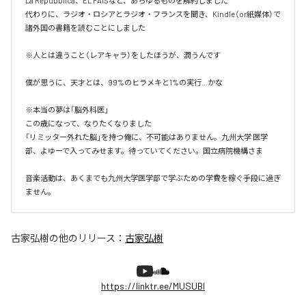
La Repubblica、EL PAÍSなど、あらゆるものを解約しました

代わりに、ラジオ・ロシアとラジオ・フランスを聞き、Kindle（or紙媒体）で
諸外国の書籍を読むことにしました

※人とは違うこと（レアキャラ）をしたほうが、潤うんです

僕が思うに、天才とは、99%のヒラメキと1%の実行…かな

※本当の夢は「脳外科医」

この歳になって、なりたくなりました

「リミッター外れた脳」を持つ俺に、不可能はありません。九州大学 医学
部、よゆーで入ってみせます。待っていてください。国立病院機構さま

音楽活動は、あくまでも九州大学医学部で学ぶための学費を稼ぐ手段に過ぎ
ません。
古家弘樹
の他のリリース：
古家弘樹
https://linktr.ee/MUSUBI