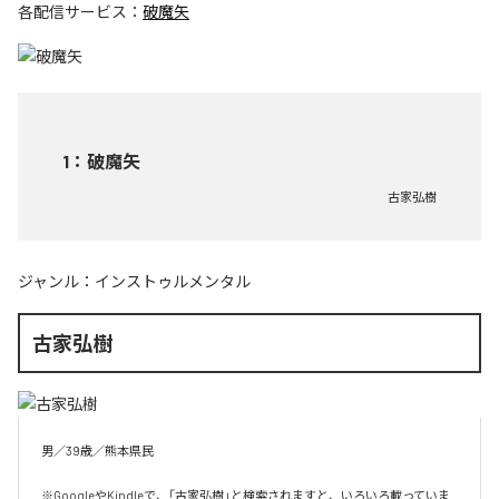
各配信サービス：
破魔矢
1
：
破魔矢
古家弘樹
ジャンル：
インストゥルメンタル
古家弘樹
男／39歳／熊本県民

※GoogleやKindleで、「古家弘樹」と検索されますと、いろいろ載っていま