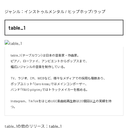
ジャンル：
インストゥルメンタル
/
ヒップホップ/ラップ
table_1
table_1（テーブルワン）は日本の音楽家・作曲家。

ピアノ、ローファイ、アンビエントからポップスまで、  

幅広いジャンルの音楽を制作している。

TV、ラジオ、CM、WEBなど、様々なメディアでの採用も複数あり、  

ポップユニット「Caro kissa」ではメインコンポーザー、  

バンド「FAVO pilgrim」ではトラックメイカーを務める。

Instagram、TikTokをはじめUGC楽曲総再生数は20億回以上の実績を持
つ。
table_1
の他のリリース：
table_1