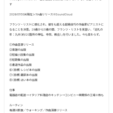
す

2026/07/30㈭現在♭154曲リリース※SoundCloud

フランツ・リストに感化され、彼をも超える超絶技巧の作曲家ピアニストに
なることを決意。29歳から31歳の間、フランツ・リストを見習い、「巡礼の
年：九州（約120箇所の神社、寺院、教会）」を行いました。今も変わらず。

①作曲音源リリース

②楽譜の出版

③短編小説集の出版

④短歌集の出版

⑤書道作品の出版

⑥（目標）レシピ本の出版

⑦（目標）翻訳本の出版

⑧（目標）占い本の出版

仕事

電器店の配送→イタリア料理店のキッチン→コンビニ→車関係の工場※株も

ルーティン

毎週㈫断食／ウォーキング／作曲演奏リリース
