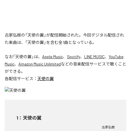
古家弘樹の「天使の翼」が配信開始された。今回デジタル配信され
た楽曲は、「天使の翼」を含む全1曲となっている。
なお「
天使の翼
」は、
Apple Music
、
Spotify
、
LINE MUSIC
、
YouTube
Music
、
Amazon Music Unlimited
などの音楽配信サービスで聴くこと
ができる。
各配信サービス：
天使の翼
1
：
天使の翼
古家弘樹