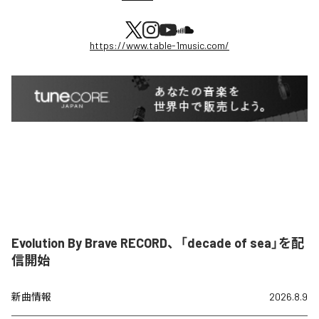
https://www.table-1music.com/
Evolution By Brave RECORD、「decade of sea」を配
信開始
新曲情報
2026.8.9