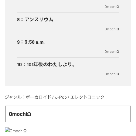
OmochiΩ
8
：
アンスリウム
OmochiΩ
9
：
3:58 a.m.
OmochiΩ
10
：
101年後のわたしより。
OmochiΩ
ジャンル：
ボーカロイド
/
J-Pop
/
エレクトロニック
OmochiΩ