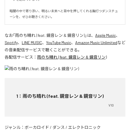
暗闇の中で寄り添い、明るい未来へと背中を押してくれる胸打つダンスチュ
ーンを、ぜひお聴きください。
なお「
雨のち晴れ (feat. 鏡音レン & 鏡音リン)
」は、
Apple Music
、
Spotify
、
LINE MUSIC
、
YouTube Music
、
Amazon Music Unlimited
など
の音楽配信サービスで聴くことができる。
各配信サービス：
雨のち晴れ (feat. 鏡音レン & 鏡音リン)
1
：
雨のち晴れ (feat. 鏡音レン & 鏡音リン)
V10
ジャンル：
ボーカロイド
/
ダンス
/
エレクトロニック