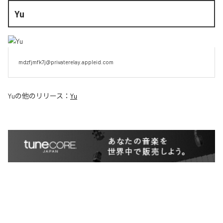
Yu
mdzfjmfk7j@privaterelay.appleid.com
Yu
の他のリリース：
Yu