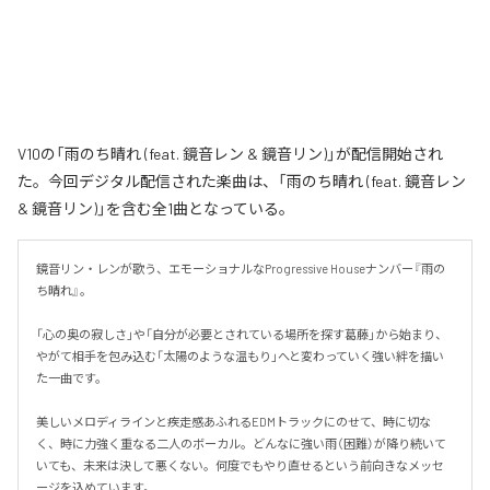
V10の「雨のち晴れ (feat. 鏡音レン & 鏡音リン)」が配信開始され
た。今回デジタル配信された楽曲は、「雨のち晴れ (feat. 鏡音レン
& 鏡音リン)」を含む全1曲となっている。
鏡音リン・レンが歌う、エモーショナルなProgressive Houseナンバー『雨の
ち晴れ』。

「心の奥の寂しさ」や「自分が必要とされている場所を探す葛藤」から始まり、
やがて相手を包み込む「太陽のような温もり」へと変わっていく強い絆を描い
た一曲です。

美しいメロディラインと疾走感あふれるEDMトラックにのせて、時に切な
く、時に力強く重なる二人のボーカル。どんなに強い雨（困難）が降り続いて
いても、未来は決して悪くない。何度でもやり直せるという前向きなメッセ
ージを込めています。
