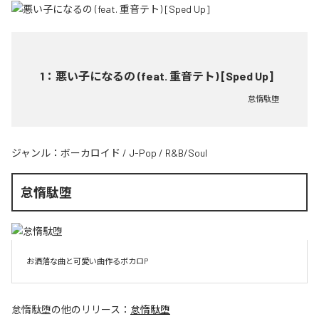
1
：
悪い子になるの (feat. 重音テト) [Sped Up]
怠惰駄堕
ジャンル：
ボーカロイド
/
J-Pop
/
R&B/Soul
怠惰駄堕
お洒落な曲と可愛い曲作るボカロP
怠惰駄堕
の他のリリース：
怠惰駄堕