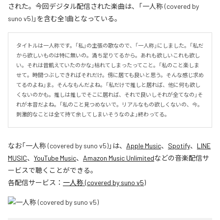
された。今回デジタル配信された楽曲は、「一人称 (covered by
suno v5)」を含む全1曲となっている。
タイトルは一人称です。「私」の主張の歌なので、「一人称」にしました。「私だ
から欲しいものは特に無いの。満ち足りてるから。あれも欲しいこれも欲し
い。それは昔飢えていたのかな」枯れてしまったってこと。「私のこと楽しま
せて。時間つぶしできればそれだけ。傍に居ても良いと思う。そんな感じ求め
てるのよね」ま。そんなもんだよね。「私だけで推しと居れば、他に何も欲し
くないのかも。推しは推しでそこに居れば、それで良いしそれが全てなの」そ
れが本音だよね。「私のこと見つめないで。リアルなもの欲しくないの、今。
刺激的なことは全て持て余してしまいそうなのよ」終わってる。
なお「
一人称 (covered by suno v5)
」は、
Apple Music
、
Spotify
、
LINE
MUSIC
、
YouTube Music
、
Amazon Music Unlimited
などの音楽配信サ
ービスで聴くことができる。
各配信サービス：
一人称 (covered by suno v5)