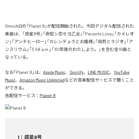
OmochiΩの「Planet 8」が配信開始された。今回デジタル配信された
楽曲は、「惑星8号」「命短シ恋セヨ乙女」「Parasite Love」「カメレオ
ン」「アンチヒーロー」「カレンデュラとお姫様」「焙煎とラジオ」「ア
ンスリウム」「3:58 a.m.」「101年後のわたしより。」を含む全10曲と
なっている。
なお「
Planet 8
」は、
Apple Music
、
Spotify
、
LINE MUSIC
、
YouTube
Music
、
Amazon Music Unlimited
などの音楽配信サービスで聴くこと
ができる。
各配信サービス：
Planet 8
1
：
惑星8号