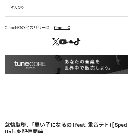
のんびり
OmochiΩ
の他のリリース：
OmochiΩ
怠惰駄堕、「悪い子になるの (feat. 重音テト) [Sped
Up]」を配信開始