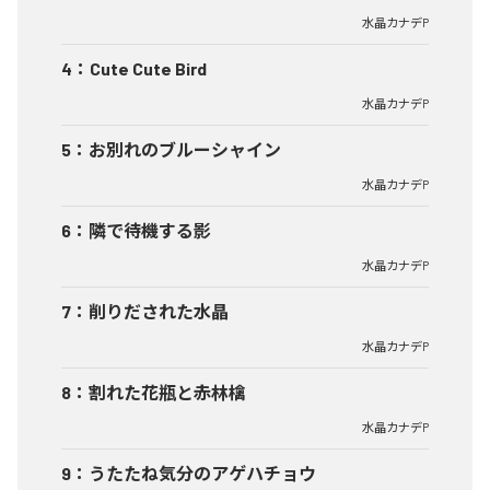
水晶カナデP
4
：
Cute Cute Bird
水晶カナデP
5
：
お別れのブルーシャイン
水晶カナデP
6
：
隣で待機する影
水晶カナデP
7
：
削りだされた水晶
水晶カナデP
8
：
割れた花瓶と赤林檎
水晶カナデP
9
：
うたたね気分のアゲハチョウ