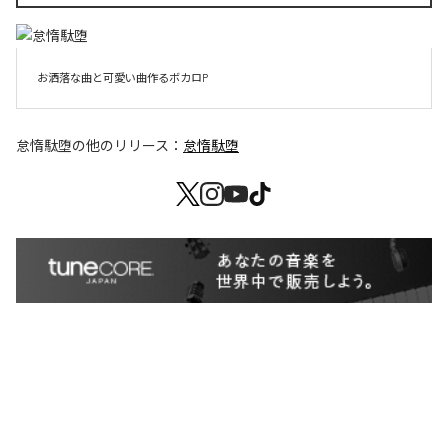
お洒落な曲と可愛い曲作るボカロP
怠惰駄堕
の他のリリース：
怠惰駄堕