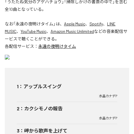
「うたたね気分のアゲハチョウ」「掃除しかけの書斎の中で」を含む
全10曲となっている。
なお「
永遠の夜明けタイム
」は、
Apple Music
、
Spotify
、
LINE
MUSIC
、
YouTube Music
、
Amazon Music Unlimited
などの音楽配信サ
ービスで聴くことができる。
各配信サービス：
永遠の夜明けタイム
1
：
アップルスイング
水晶カナデP
2
：
カクシモノの報告
水晶カナデP
3
：
岬から歌声を上げて