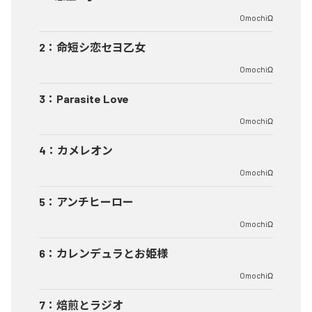
OmochiΩ
2
：
命短シ恋セヨ乙女
OmochiΩ
3
：
Parasite Love
OmochiΩ
4
：
カメレオン
OmochiΩ
5
：
アンチヒーロー
OmochiΩ
6
：
カレンデュラとお姫様
OmochiΩ
7
：
焙煎とラジオ