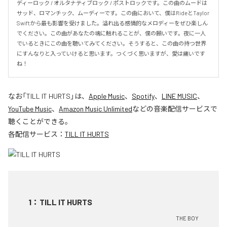
ディーロック / オルタナティブロック / ポストロックです。この曲のムードは
サッド、ロマンチック、ムーディーです。この曲において、僕はRideとTaylor 
Swiftから最も影響を受けました。溢れ出る感情的なメロディーをぜひ楽しん
でください。この曲があなたの魂に触れることが、僕の願いです。夜に一人
でいるときにこの曲を聴いてみてください。そうすると、この曲の持つ世界
にすんなりと入っていけると思います。つくづく思いますが、愛は痛いです
ね！
なお「
TILL IT HURTS
」は、
Apple Music
、
Spotify
、
LINE MUSIC
、
YouTube Music
、
Amazon Music Unlimited
などの音楽配信サービスで
聴くことができる。
各配信サービス：
TILL IT HURTS
1
：
TILL IT HURTS
THE BOY