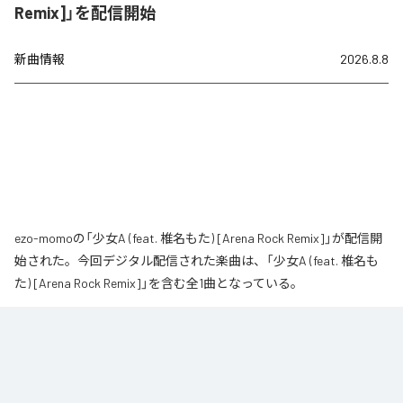
Remix]」を配信開始
新曲情報
2026.8.8
ezo-momoの「少女A (feat. 椎名もた) [Arena Rock Remix]」が配信開
始された。今回デジタル配信された楽曲は、「少女A (feat. 椎名も
た) [Arena Rock Remix]」を含む全1曲となっている。
椎名もた「少女A」を、壮大なアリーナロックへ再構築した 「Arena Rock 
Remix」。

繊細で静かな歌い出しから、幾重にも重なるギター、力強いベースとライブ