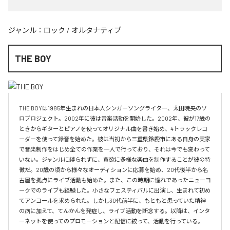
ジャンル：
ロック
/
オルタナティブ
THE BOY
THE BOYは1985年生まれの日本人シンガーソングライター、太田暁央のソ
ロプロジェクト。2002年に彼は音楽活動を開始した。2002年、彼が17歳の
ときからギターとピアノを使ってオリジナル曲を書き始め、4トラックレコ
ーダーを使って録音を始めた。彼は当初から三重県鈴鹿市にある自身の実家
で音楽制作をはじめ全ての作業を一人で行っており、それは今でも変わって
いない。ジャンルに縛られずに、貪欲に多様な楽曲を制作することが彼の特
徴だ。20歳の頃から様々なオーディションに応募を始め、20代後半から名
古屋を拠点にライブ活動も始めた。また、この時期に憧れであったニューヨ
ークでのライブも経験した。小さなフェスティバルに出演し、生まれて初め
てアンコールを求められた。しかし30代前半に、もともと患っていた精神
の病に加えて、てんかんを発症し、ライブ活動を断念する。以降は、インタ
ーネットを使ってのプロモーションと配信に絞って、活動を行っている。