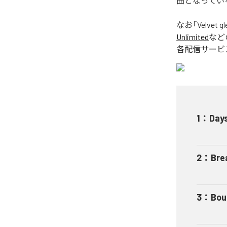
曲となってい
なお「
Velvet gl
Unlimited
など
各配信サービ
1
：
Day
2
：
Bre
3
：
Bou