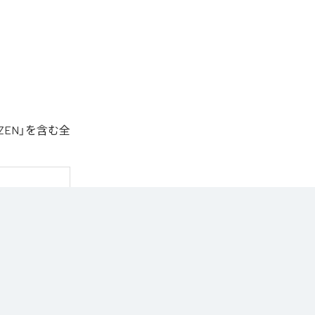
ZEN」を含む全
トラック。

識した世界観を
曲。