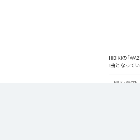
HIBIKIの
1曲となって
HIBIKI - WAZEN

HIBIKIによ
重厚なキック、
演出する。

フロアでのエネ