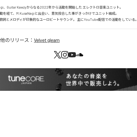
saNagi、Guitar Kawzyからなる2022年から活動を開始した エレクトロ音楽ユニット。 

を経て、M.KusaNagiと出会い、意気投合した事がきっかけでユニット結成。 

歌詞とメロディが印象的なユーロビートサウンド。 主にYouTube配信での活動をしている
他のリリース：
Velvet gleam