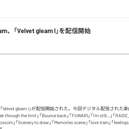
leam、「Velvet gleam I」を配信開始
eamの「Velvet gleam I」が配信開始された。今回デジタル配信された楽
ak through the limit」「Bounce back」「FUWARI」「I'm still...」「RAIS
 blossom」「Scenery to draw」「Memories scene」「love train」「fee