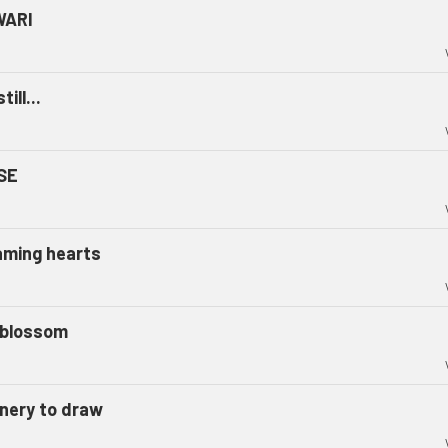
WARI
till...
SE
aming hearts
l blossom
nery to draw