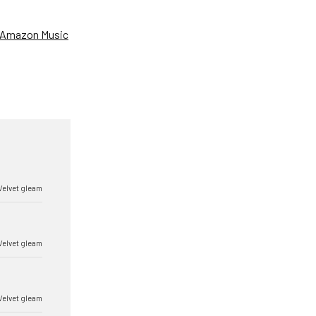
Amazon Music
Velvet gleam
Velvet gleam
Velvet gleam