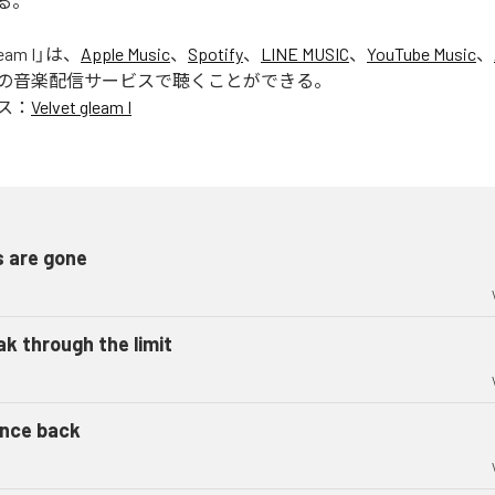
る。
eam I
」は、
Apple Music
、
Spotify
、
LINE MUSIC
、
YouTube Music
、
の音楽配信サービスで聴くことができる。
ス：
Velvet gleam I
s are gone
ak through the limit
nce back