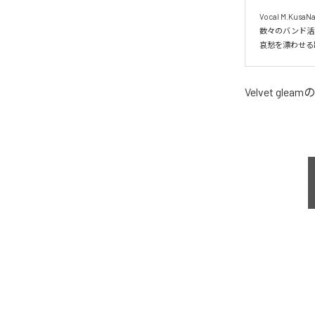
Vocal M.Ku
数々のバンド活動
哀愁を漂わせる
Velvet gleam
の