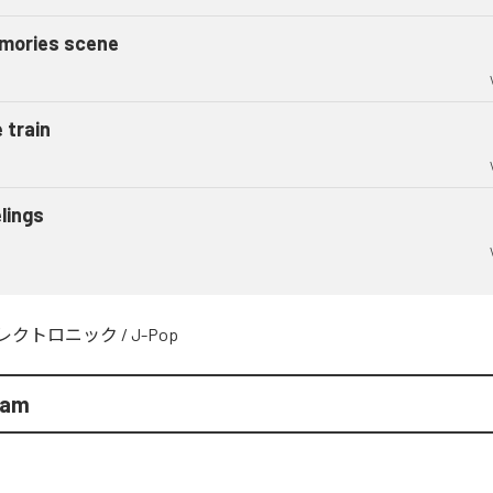
mories scene
e train
lings
レクトロニック
/
J-Pop
eam