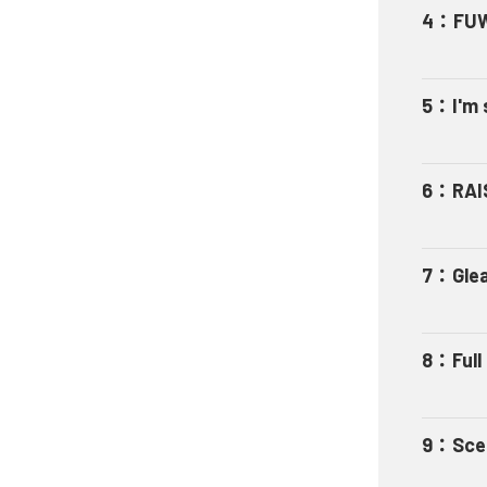
4
：
FU
5
：
I'm s
6
：
RAI
7
：
Gle
8
：
Ful
9
：
Sce