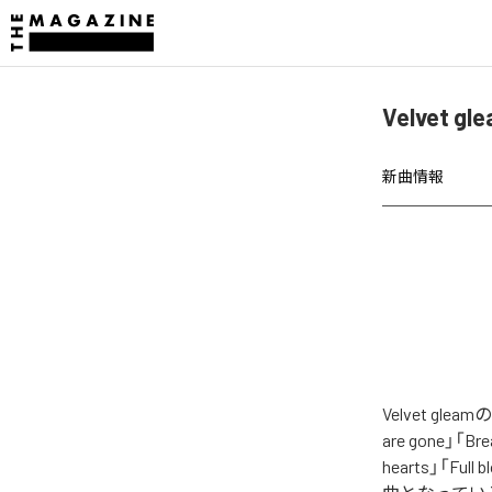
Velvet g
新曲情報
Velvet gl
are gone」「Bre
hearts」「Full