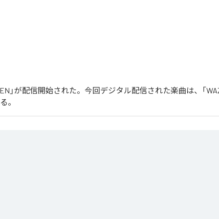
「WAZEN」が配信開始された。今回デジタル配信された楽曲は、「WA
いる。
る最新シングル「曲名」は、ダークで緊張感のあるサウンドと力強いグルーヴを軸に制作されたテクノ
没入感のあるシンセ、ミニマルながらも展開のあるアレンジが、クラブのピークタイムを意
ルギーを最大限に引き出すことをテーマに、国内外のクラブシーンを意識して制作された一