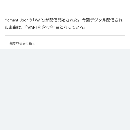
Moment Joonの「WAR」が配信開始された。今回デジタル配信され
た楽曲は、「WAR」を含む全1曲となっている。
殺される前に殺せ
なお「
WAR
」は、
Apple Music
、
Spotify
、
LINE MUSIC
、
YouTube
Music
、
Amazon Music Unlimited
などの音楽配信サービスで聴くこと
ができる。
各配信サービス：
WAR
1
：
WAR