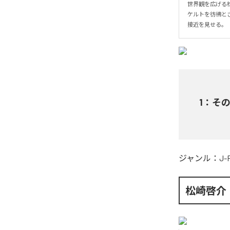
世界観を広げる松
ケルトを彷彿と
接近を見せる。
1
：
そ
ジャンル：
J-
松崎啓介