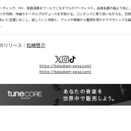
ーディング、MIX、楽器演奏まで一人でこなすマルチアーティスト。自身名義の曲より先に
ツの作詞、作曲やトータルプロデュースを手掛ける。コンテンツに寄り添いながらも、日
ねいに言葉におこし、諭していく作詞と、アニメや映画から着想を得たドラマティックな
。
のリリース：
松崎啓介
https://keisukem-vega.com/
https://keisukem-vega.com/