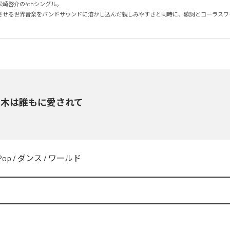
崎啓介の4thシングル。

させる世界音楽をバンドサウンドに溶かし込んだ親しみやすさと同時に、歌詞とコーラスワ
の木は誰もに愛されて
Pop
/
ダンス
/
ワールド