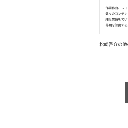
作詞作曲、レコ
数々のコンテン
細な感情をてい
界観を演出する
松崎啓介
の他