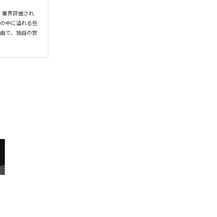
、業界評価され
常の中に溢れる些
編曲で、独自の世