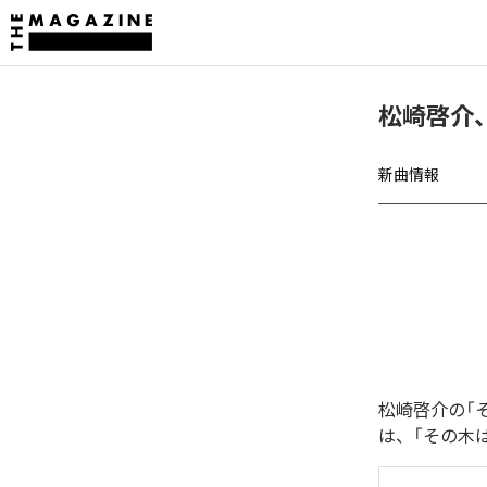
松崎啓介
新曲情報
松崎啓介の「
は、「その木