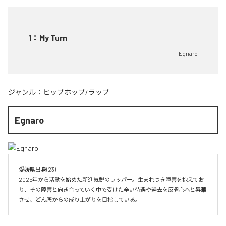
1
：
My Turn
Egnaro
ジャンル：
ヒップホップ/ラップ
Egnaro
愛媛県出身(23)　

2025年から活動を始めた新進気鋭のラッパー。生まれつき障害を抱えてお
り、その障害と向き合っていく中で受けた辛い待遇や過去を反骨心へと昇華
させ、どん底からの成り上がりを目指している。