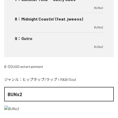
BUNx2
8
：
Midnight Coastin' (feat. jweeos)
BUNx2
9
：
Outro
BUNx2
B-$QUAD entertainment
ジャンル：
ヒップホップ/ラップ
/
R&B/Soul
BUNx2