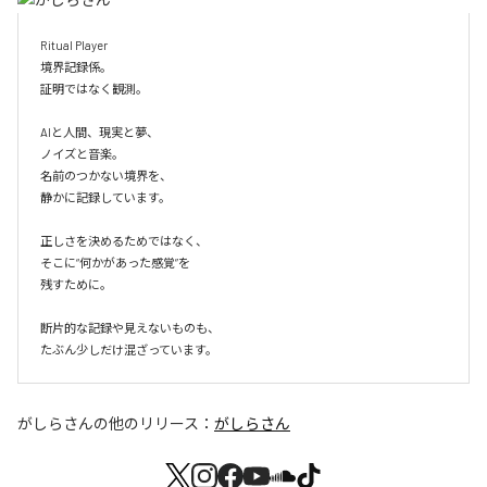
Ritual Player

境界記録係。

証明ではなく観測。

AIと人間、現実と夢、

ノイズと音楽。

名前のつかない境界を、

静かに記録しています。

正しさを決めるためではなく、

そこに“何かがあった感覚”を

残すために。

断片的な記録や見えないものも、

たぶん少しだけ混ざっています。
がしらさん
の他のリリース：
がしらさん