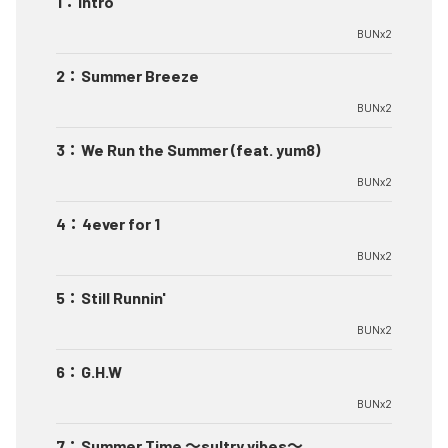
1
：
Intro
BUNx2
2
：
Summer Breeze
BUNx2
3
：
We Run the Summer (feat. yum8)
BUNx2
4
：
4ever for 1
BUNx2
5
：
Still Runnin'
BUNx2
6
：
G.H.W
BUNx2
7
：
Summer Time 〜sultry vibes〜