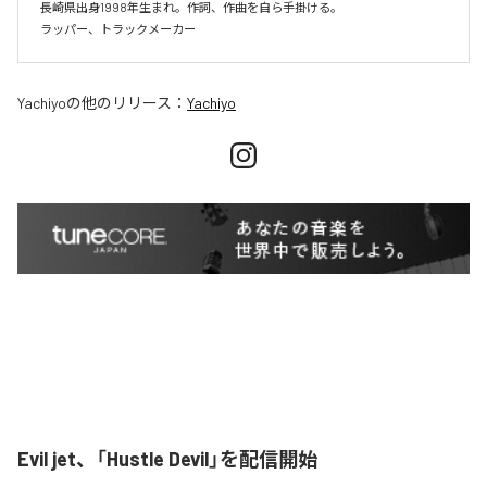
長崎県出身1998年生まれ。作詞、作曲を自ら手掛ける。

Yachiyo
の他のリリース：
Yachiyo
Evil jet、「Hustle Devil」を配信開始