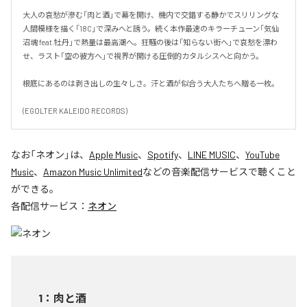
大人の哀愁が滲む「肉と酒」で幕を開け、機内で交錯する静かでスリリングな
人間模様を描く「18C」で深みへと誘う。続く本作最速のキラーチューン「気仙
沼魂 feat.牡丹」で熱量は最高潮へ。狂騒の後は「知らない街へ」で哀愁を漂わ
せ、ラスト「空の彼方へ」で視界が開ける圧倒的カタルシスへと向かう。

根底にあるのは剥き出しの生々しさ。汗と酒が似合う大人たちへ贈る一枚。

(EGOLTER KALEIDO RECORDS)
なお「
ネオン
」は、
Apple Music
、
Spotify
、
LINE MUSIC
、
YouTube
Music
、
Amazon Music Unlimited
などの音楽配信サービスで聴くこと
ができる。
各配信サービス：
ネオン
1
：
肉と酒