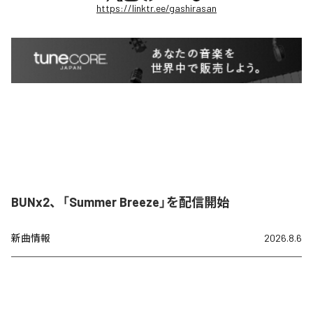
https://linktr.ee/gashirasan
BUNx2、「Summer Breeze」を配信開始
新曲情報
2026.8.6