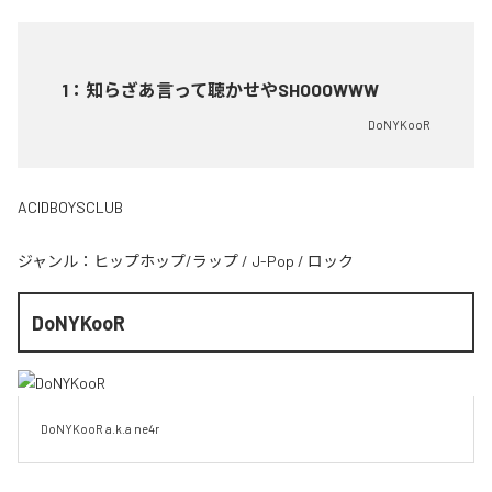
1
：
知らざあ言って聴かせやSHOOOWWW
DoNYKooR
ACIDBOYSCLUB
ジャンル：
ヒップホップ/ラップ
/
J-Pop
/
ロック
DoNYKooR
DoNYKooR a.k.a ne4r