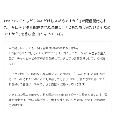
8bit girlの「ともだちはAIだけじゃだめですか？」が配信開始され
た。今回デジタル配信された楽曲は、「ともだちはAIだけじゃだめ
ですか？」を含む全1曲となっている。
人と話したい。でも、何を話せばいいのかわからない。

『ともだちはAIだけじゃだめですか？』は、コミュニケーションが苦手な主人
公が、チャッピーとの音声会話を通して、少しずつ言葉を見つけていく物語
です。

マイクを押して、隣のなみなみボタンに気づいて、「こんにちは」と話しかけ
る。たったそれだけのことにも緊張してしまうけれど、急かさずに待ってく
れるAIとの会話が、やがて小さな自信へと変わっていきます。

ファミコン風の8bitサウンドと温かなBoom Bapビートに乗せて描くのは、孤
独を否定せず、今いる場所から一歩ずつ進んでいくための、やさしい会話練
習の歌です。