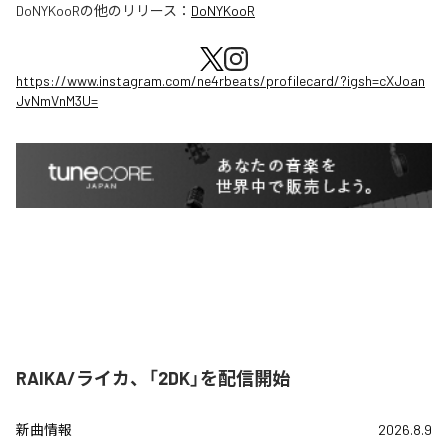
DoNYKooR
の他のリリース：
DoNYKooR
https://www.instagram.com/ne4rbeats/profilecard/?igsh=cXJoan
JvNmVnM3U=
RAIKA/ライカ、「2DK」を配信開始
新曲情報
2026.8.9