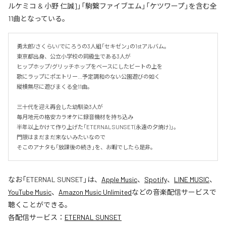
ルケミコ & 小野 仁誠]」「駒繋ファイブエム」「ケツワープ」を含む全
11曲となっている。
勇太郎/さくらい/でにろうの3人組「セキゼン」の1stアルバム。

東京都出身、公立小学校の同級生である3人が

ヒップホップ/グリッチホップをベースにしたビートの上を

歌にラップにポエトリー…予定調和のない公園遊びの如く

縦横無尽に遊びまくる全11曲。

三十代を迎え再会した幼馴染3人が

毎月地元の格安カラオケに録音機材を持ち込み

半年以上かけて作り上げた「ETERNAL SUNSET(永遠の夕焼け)」。

門限はまだまだ来ないみたいなので

そこのアナタも「放課後の続き」を、お暇でしたら是非。
なお「
ETERNAL SUNSET
」は、
Apple Music
、
Spotify
、
LINE MUSIC
、
YouTube Music
、
Amazon Music Unlimited
などの音楽配信サービスで
聴くことができる。
各配信サービス：
ETERNAL SUNSET