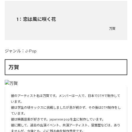
1
：
恋は風に咲く花
万賀
ジャンル：
J-Pop
万賀
彼のアーティスト名は万賀です。メンバーは一人で、日本でDTMで制作して
います。

彼は学生の頃サックスに挑戦しましたが息が続かず、その後はDTM制作をし
ています。

彼は映画音楽が好きです。japanese popを主に制作しています。

彼に関して、過去の出演イベント、共演アーティスト、受賞歴などは、あり
ませんが、今後とも、心に残る曲を制作予定です。