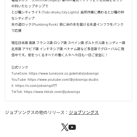
の利いたヒップホップで  

とび職シティライト (Tobi-shoku City Lights): 高所作業に携わるとび職の粋
なシティポップ  

水の道ロック (Plumbing Rock): 街に命の水を届ける水道インフラをパンク
で応援

現在日本語 英語 フランス語 ロシア語 スペイン語 ポルトガル語 ヒンディー語 
北京語 アラビア語 インドネシア語 ベトナム語など多言語でグローバルに発
信中です。街をつくるすべての働く人々へ今日も一日ご安全に！

公式リンク

TuneCore: https://www.tunecore.co.jp/artists/jobsongs

YouTube: https://www.youtube.com/@jobsongs.studio

X: https://x.com/jobsongs777

TikTok: https://www.tiktok.com/@jobsongs
ジョブソングス
の他のリリース：
ジョブソングス