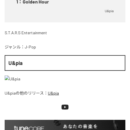
1
：
Golden Hour
U&pia
S.T.A.R.S Entertainment
ジャンル：
J-Pop
U&pia
U&pia
の他のリリース：
U&pia