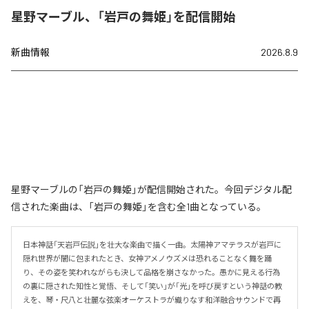
星野マーブル、「岩戸の舞姫」を配信開始
新曲情報
2026.8.9
星野マーブルの「岩戸の舞姫」が配信開始された。今回デジタル配
信された楽曲は、「岩戸の舞姫」を含む全1曲となっている。
日本神話「天岩戸伝説」を壮大な楽曲で描く一曲。太陽神アマテラスが岩戸に
隠れ世界が闇に包まれたとき、女神アメノウズメは恐れることなく舞を踊
り、その姿を笑われながらも決して品格を崩さなかった。愚かに見える行為
の裏に隠された知性と覚悟、そして「笑い」が「光」を呼び戻すという神話の教
えを、琴・尺八と壮麗な弦楽オーケストラが織りなす和洋融合サウンドで再