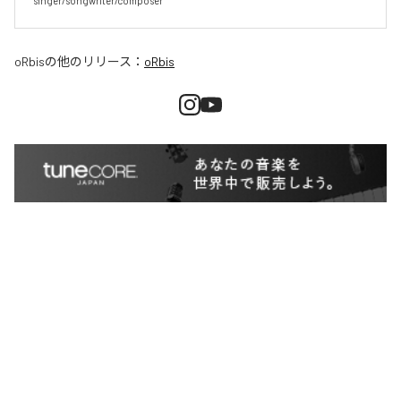
singer/songwriter/composer
oRbis
の他のリリース：
oRbis