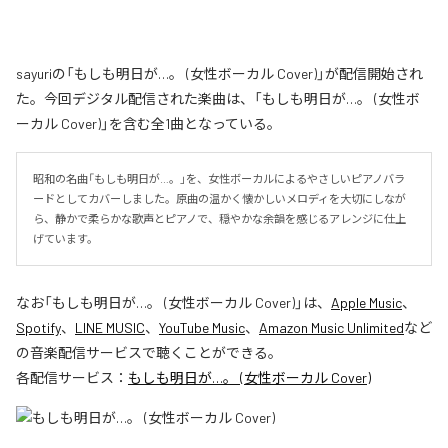
sayuriの「もしも明日が…。 (女性ボーカル Cover)」が配信開始され
た。今回デジタル配信された楽曲は、「もしも明日が…。 (女性ボ
ーカル Cover)」を含む全1曲となっている。
昭和の名曲「もしも明日が…。」を、女性ボーカルによるやさしいピアノバラ
ードとしてカバーしました。原曲の温かく懐かしいメロディを大切にしなが
ら、静かで柔らかな歌声とピアノで、穏やかな余韻を感じるアレンジに仕上
げています。
なお「
もしも明日が…。 (女性ボーカル Cover)
」は、
Apple Music
、
Spotify
、
LINE MUSIC
、
YouTube Music
、
Amazon Music Unlimited
など
の音楽配信サービスで聴くことができる。
各配信サービス：
もしも明日が…。 (女性ボーカル Cover)