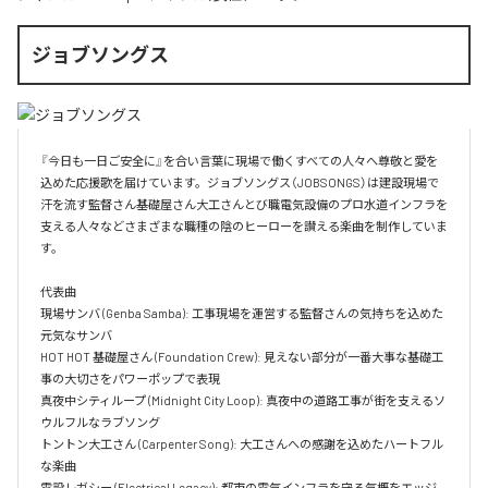
ジョブソングス
『今日も一日ご安全に』を合い言葉に現場で働くすべての人々へ尊敬と愛を
込めた応援歌を届けています。ジョブソングス（JOBSONGS）は建設現場で
汗を流す監督さん基礎屋さん大工さんとび職電気設備のプロ水道インフラを
支える人々などさまざまな職種の陰のヒーローを讃える楽曲を制作していま
す。

代表曲  

現場サンバ (Genba Samba): 工事現場を運営する監督さんの気持ちを込めた
元気なサンバ  

HOT HOT 基礎屋さん (Foundation Crew): 見えない部分が一番大事な基礎工
事の大切さをパワーポップで表現  

真夜中シティループ (Midnight City Loop): 真夜中の道路工事が街を支えるソ
ウルフルなラブソング  

トントン大工さん (Carpenter Song): 大工さんへの感謝を込めたハートフル
な楽曲  

電設レガシー (Electrical Legacy): 都市の電気インフラを守る気概をエッジ