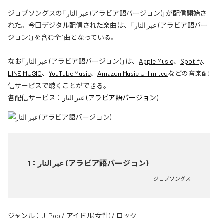
ジョブソングスの「عبر النار (アラビア語バージョン)」が配信開始さ
れた。今回デジタル配信された楽曲は、「عبر النار (アラビア語バー
ジョン)」を含む全1曲となっている。
なお「
عبر النار (アラビア語バージョン)
」は、
Apple Music
、
Spotify
、
LINE MUSIC
、
YouTube Music
、
Amazon Music Unlimited
などの音楽配
信サービスで聴くことができる。
各配信サービス：
عبر النار (アラビア語バージョン)
1
：
عبر النار (アラビア語バージョン)
ジョブソングス
ジャンル：
J-Pop
/
アイドル(女性)
/
ロック