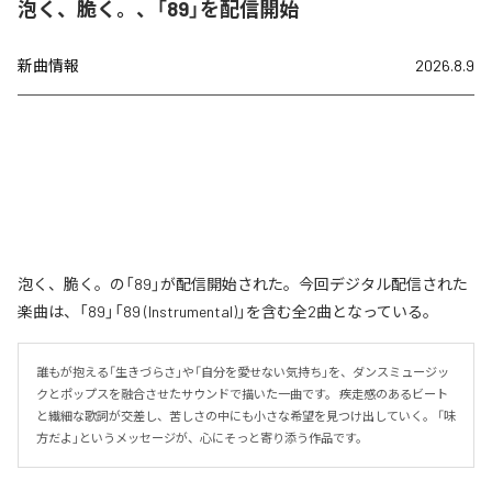
泡く、脆く。、「89」を配信開始
新曲情報
2026.8.9
泡く、脆く。の「89」が配信開始された。今回デジタル配信された
楽曲は、「89」「89 (Instrumental)」を含む全2曲となっている。
誰もが抱える「生きづらさ」や「自分を愛せない気持ち」を、ダンスミュージッ
クとポップスを融合させたサウンドで描いた一曲です。 疾走感のあるビート
と繊細な歌詞が交差し、苦しさの中にも小さな希望を見つけ出していく。 「味
方だよ」というメッセージが、心にそっと寄り添う作品です。