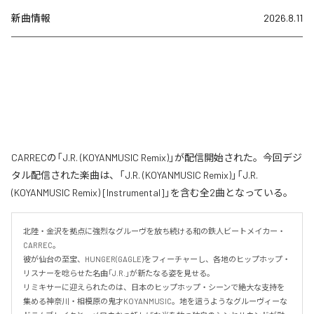
新曲情報
2026.8.11
CARRECの「J.R. (KOYANMUSIC Remix)」が配信開始された。今回デジ
タル配信された楽曲は、「J.R. (KOYANMUSIC Remix)」「J.R.
(KOYANMUSIC Remix) [Instrumental]」を含む全2曲となっている。
北陸・金沢を拠点に強烈なグルーヴを放ち続ける和の鉄人ビートメイカー・
CARREC。

彼が仙台の至宝、HUNGER(GAGLE)をフィーチャーし、各地のヒップホップ・
リスナーを唸らせた名曲「J.R.」が新たなる姿を見せる。

リミキサーに迎えられたのは、日本のヒップホップ・シーンで絶大な支持を
集める神奈川・相模原の鬼才KOYANMUSIC。地を這うようなグルーヴィーな