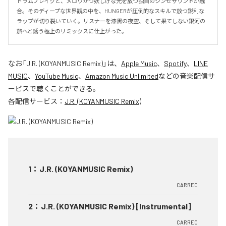
ドラムブレイクと、メロウかつ妖しげな光を放つ独自のシンセサウンドが融
合。そのディープな世界観の中を、HUNGERが圧倒的なスキルで放つ鋭利な
ラップが切り裂いていく。リスナーを漆黒の夜空、そして果てしない銀河の
旅へと誘う極上のリミックスに仕上がった。
なお「
J.R. (KOYANMUSIC Remix)
」は、
Apple Music
、
Spotify
、
LINE
MUSIC
、
YouTube Music
、
Amazon Music Unlimited
などの音楽配信サ
ービスで聴くことができる。
各配信サービス：
J.R. (KOYANMUSIC Remix)
1
：
J.R. (KOYANMUSIC Remix)
CARREC
2
：
J.R. (KOYANMUSIC Remix) [Instrumental]
CARREC