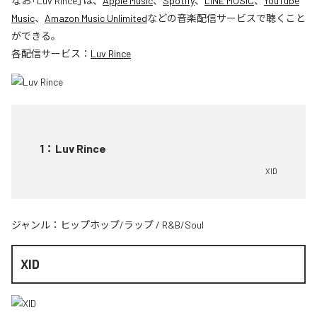
なお「
Luv Rince
」は、
Apple Music
、
Spotify
、
LINE MUSIC
、
YouTube
Music
、
Amazon Music Unlimited
などの音楽配信サービスで聴くこと
ができる。
各配信サービス：
Luv Rince
1
：
Luv Rince
XID
ジャンル：
ヒップホップ/ラップ
/
R&B/Soul
XID