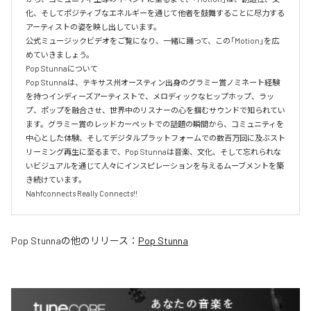
化、そしてポジティブなエネルギーを通じて他者を鼓舞することに尽力する
アーティストの姿を映し出しています。

公式ミュージックビデオをご覧になり、一緒に踊って、この「Motion」を広
めていきましょう。

Pop Stunnaについて

Pop Stunnaは、テキサス州オースティン出身のグラミー賞ノミネート経験
を持つインディーズアーティストで、メロディックなヒップホップ、ラッ
プ、ポップを融合させ、世界中のリスナーの心を掴むサウンドで知られてい
ます。グラミー賞のレッドカーペットでの話題の瞬間から、コミュニティを
中心とした体験、そしてデジタルプラットフォームでの数百万回に及ぶスト
リーミング再生に至るまで、Pop Stunnaは音楽、文化、そして忘れられな
いビジュアルを通じて人々にインスピレーションを与えるムーブメントを築
き続けています。

Pop Stunna
の他のリリース：
Pop Stunna