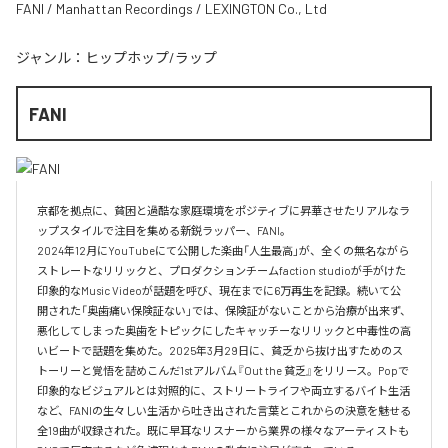
FANI / Manhattan Recordings / LEXINGTON Co., Ltd
ジャンル：
ヒップホップ/ラップ
FANI
京都を拠点に、貧困と過酷な家庭環境をポジティブに昇華させたリアルなラ
ップスタイルで注目を集める新鋭ラッパー、FANI。

2024年12月にYouTubeにて公開した楽曲「人生最高」が、全くの無名ながら
ストレートなリリックと、プロダクションチームfaction studioが手がけた
印象的なMusic Videoが話題を呼び、現在までに6万再生を記録。続いて公
開された「奥歯痛い保険証ない」では、保険証がないことから治療が出来ず、
悪化してしまった奥歯をトピックにしたキャッチーなリリックと中毒性の高
いビートで話題を集めた。2025年3月29日に、貧乏から抜け出すためのス
トーリーと覚悟を詰めこんだ1stアルバム『Out the 貧乏』をリリース。Popで
印象的なビジュアルとは対照的に、ストリートライフや両立するバイト生活
など、FANIの生々しい生活から吐き出された言葉とこれからの決意を魅せる
全19曲が収録された。既に早耳なリスナーから業界の様々なアーティストも