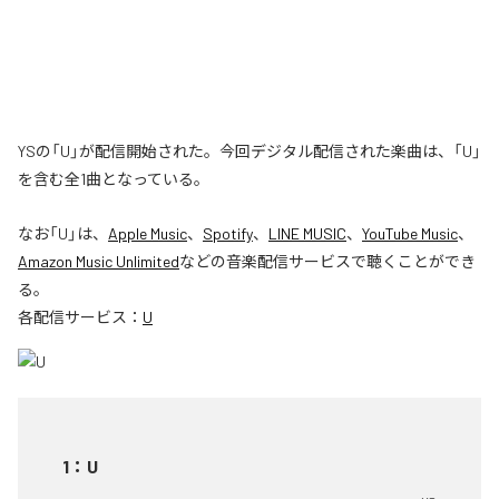
YSの「U」が配信開始された。今回デジタル配信された楽曲は、「U」
を含む全1曲となっている。
なお「
U
」は、
Apple Music
、
Spotify
、
LINE MUSIC
、
YouTube Music
、
Amazon Music Unlimited
などの音楽配信サービスで聴くことができ
る。
各配信サービス：
U
1
：
U