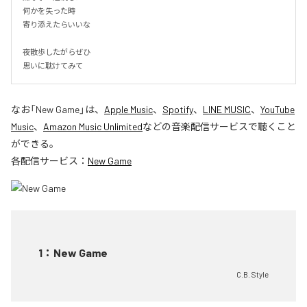
何かを失った時

寄り添えたらいいな

夜散歩したがらぜひ

思いに耽けてみて
なお「
New Game
」は、
Apple Music
、
Spotify
、
LINE MUSIC
、
YouTube
Music
、
Amazon Music Unlimited
などの音楽配信サービスで聴くこと
ができる。
各配信サービス：
New Game
1
：
New Game
C.B. Style