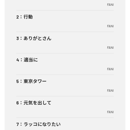
FANI
2
：
行動
FANI
3
：
ありがとさん
FANI
4
：
適当に
FANI
5
：
東京タワー
FANI
6
：
元気を出して
FANI
7
：
ラッコになりたい