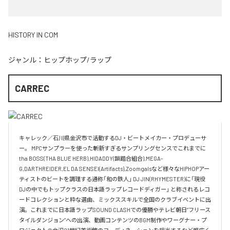
HISTORY IN COM
ジャンル：
ヒップホップ/ラップ
CARREC
キャレック／石川県金沢市で活動するDJ・ビートメイカー・プロデューサ
ー。 MPCサンプラーを使った斬新すぎるサンプリングセンスでこれまでに
tha BOSS(THA BLUE HERB),HIDADDY(韻踏合組合),MEGA-
G,DARTHREIDER,EL DA SENSEI(Artifacts),Zoomgalsなど様々なHIPHOPアー
ティストのビートを調理する通称「和の鉄人」 DJ JIN(RHYMESTER)に「現役
DJの中でもトップクラスの日本語ラップレコードディガー」 と称されるレコ
ードコレクションと粋な選曲、ミックススキルで全国のクラブイベントに出
演。これまでに日本語ラップSOUND CLASHでの優勝やテレビ朝日”フリース
タイルダンジョン”への出演、動画コンテンツのBGM制作やワーグナー・プ