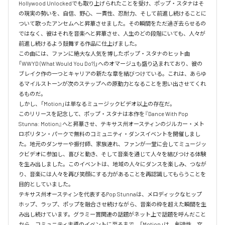
Hollywood Unlockedでも取り上げられたことを受け、ポップ・スタナはそ
の現実の勢いを、自信、野心、一貫性、忍耐力、そして前進し続けることに
ついて歌ったアンセムへと昇華させました。その瞬間をただ過ぎ去らせるの
ではなく、彼はそれを音楽へと昇華させ、人生のどの段階にいても、人々が
前進し続けるよう鼓舞する作品に仕上げました。

この曲には、ファンに絶大な人気を博したポップ・スタナのヒット曲
「WWYD (What Would You Do?)」へのオマージュも盛り込まれており、彼の
ブレイク作の一つとキャリアの新たな章を結びつけている。これは、あらゆ
るマイルストーンが次のステップへの原動力となることを思い出させてくれ
るものだ。

しかし、「Motion」は単なるミュージックビデオ以上の存在だ。

このリリースを記念して、ポップ・スタナは本作を『Dance With Pop 
Stunna: Motion』へと昇華させ、テキサス州オースティンのジルカー・メト
ロポリタン・パークで無料のコミュニティ・ダンスイベントを開催しまし
た。地元のダンサーや振付師、家族連れ、ファンが一堂に会してミュージッ
クビデオに参加し、喜びと動き、そして音楽を通じて人々を結びつける体験
を生み出しました。このイベントは、地域の人々にダンスを楽しみ、つなが
り、音楽には人々を再び笑顔にする力があることを再認識してもらうことを
目的としていました。

テキサス州オースティンを代表するPop Stunnaは、メロディックなヒップ
ホップ、ラップ、ポップを融合させ続けながら、音楽の枠を超えた瞬間を生
み出し続けています。グラミー賞関連の話題がネット上で話題を呼んだこと
から、コミュニティ主導のイベントに至るまで、「Motion」は、創造性、文