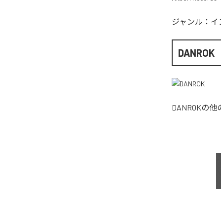
ジャンル：
イ
DANROK
DANROK
の他