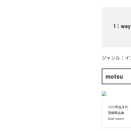
1
：
way
ジャンル：
イ
motsu
2001年生まれ

宮崎県出身

Beat maker 