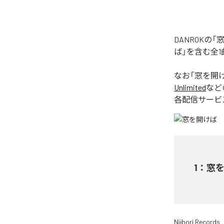
DANROK
ば」を含む全
なお「
窓を開
Unlimited
など
各配信サービ
1
：
窓
Niibori Records