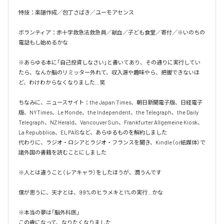
特技：楽譜作成／包丁さばき／ユーモアセンス

ボランティア：赤十字救急法救急員／献血／子ども食堂／寄付／※いのちの
電話もし始めるかな

※あらゆる本に「自己投資しなさい」と書いてあり、その通りに実行してい
たら、なんか脳のリミッター外れて、収入源や趣味やら、把握できないほ
ど、わけわからなくなりました…笑

ちなみに、ニュースサイト：the Japan Times、朝日新聞電子版、日経電子
版、NYTimes、Le Monde、the Independent、the Telegraph、the Daily 
Telegraph、NZ Herald、Vancouver Sun、Frankfurter Allgemeine Kiosk、
La Repubblica、EL PAÍSなど、あらゆるものを解約しました

代わりに、ラジオ・ロシアとラジオ・フランスを聞き、Kindle（or紙媒体）で
諸外国の書籍を読むことにしました

※人とは違うこと（レアキャラ）をしたほうが、潤うんです

僕が思うに、天才とは、99%のヒラメキと1%の実行…かな

※本当の夢は「脳外科医」

この歳になって、なりたくなりました
