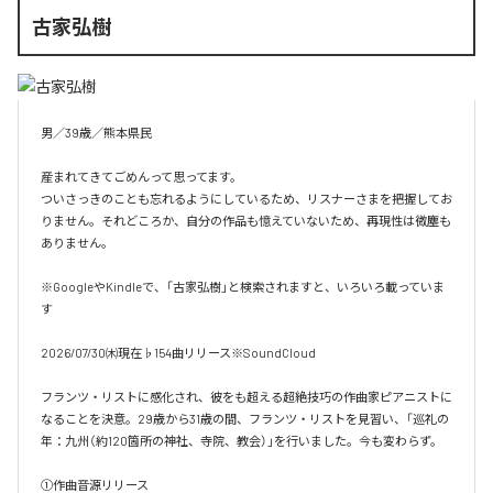
古家弘樹
男／39歳／熊本県民

産まれてきてごめんって思ってます。

ついさっきのことも忘れるようにしているため、リスナーさまを把握してお
りません。それどころか、自分の作品も憶えていないため、再現性は微塵も
ありません。

※GoogleやKindleで、「古家弘樹」と検索されますと、いろいろ載っていま
す

2026/07/30㈭現在♭154曲リリース※SoundCloud

フランツ・リストに感化され、彼をも超える超絶技巧の作曲家ピアニストに
なることを決意。29歳から31歳の間、フランツ・リストを見習い、「巡礼の
年：九州（約120箇所の神社、寺院、教会）」を行いました。今も変わらず。

①作曲音源リリース
