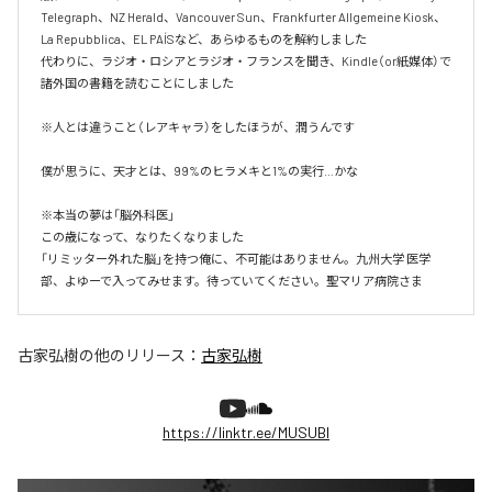
Telegraph、NZ Herald、Vancouver Sun、Frankfurter Allgemeine Kiosk、
La Repubblica、EL PAÍSなど、あらゆるものを解約しました

代わりに、ラジオ・ロシアとラジオ・フランスを聞き、Kindle（or紙媒体）で
諸外国の書籍を読むことにしました

※人とは違うこと（レアキャラ）をしたほうが、潤うんです

僕が思うに、天才とは、99%のヒラメキと1%の実行…かな

※本当の夢は「脳外科医」

この歳になって、なりたくなりました

「リミッター外れた脳」を持つ俺に、不可能はありません。九州大学 医学
部、よゆーで入ってみせます。待っていてください。聖マリア病院さま
古家弘樹
の他のリリース：
古家弘樹
https://linktr.ee/MUSUBI