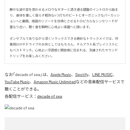
静かな波の音を思わせるメロウなギターと透き通る鍵盤のイントロから始ま
り、身体を優しく揺らす軽快な4つ打ちのビートとオーガニックなパーカッシ
ョンへと展開。南国のリゾートを彷彿とさせるトロピカルなシンセリードが
重なり合い、聴く者を瞬時に心地よい楽園へと誘います。

ダンサブルでありながら深くリラックスできる絶妙なトラックメイクは、作
業用BGMやドライブのお供としてはもちろん、チルアウト系プレイリストに
もベストマッチ。心地よい浮遊感と開放感に包まれる、洗練されたサウンド
トリップをお楽しみください。
なお「
decade of sea
」は、
Apple Music
、
Spotify
、
LINE MUSIC
、
YouTube Music
、
Amazon Music Unlimited
などの音楽配信サービスで
聴くことができる。
各配信サービス：
decade of sea