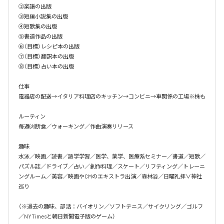
②楽譜の出版

③短編小説集の出版

④短歌集の出版

⑤書道作品の出版

⑥（目標）レシピ本の出版

⑦（目標）翻訳本の出版

⑧（目標）占い本の出版

仕事

電器店の配送→イタリア料理店のキッチン→コンビニ→車関係の工場※株も

ルーティン

毎週㈫断食／ウォーキング／作曲演奏リリース

趣味

水泳／映画／読書／語学学習／医学、薬学、医療系セミナー／書道／短歌／
パズル誌／ドライブ／占い／創作料理／スケート／リフティング／トレーニ
ングルーム／美容／映画やCMのエキストラ出演／森林浴／日曜礼拝∨神社
巡り

（※過去の趣味、部活：バイオリン／ソフトテニス／サイクリング／ゴルフ
／NYTimesと朝日新聞電子版のゲーム）
