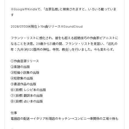
※GoogleやKindleで、「古家弘樹」と検索されますと、いろいろ載っていま
す

2026/07/30㈭現在♭154曲リリース※SoundCloud

フランツ・リストに感化され、彼をも超える超絶技巧の作曲家ピアニストに
なることを決意。29歳から31歳の間、フランツ・リストを見習い、「巡礼の
年：九州（約120箇所の神社、寺院、教会）」を行いました。今も変わらず。

①作曲音源リリース

②楽譜の出版

③短編小説集の出版

④短歌集の出版

⑤書道作品の出版

⑥（目標）レシピ本の出版

⑦（目標）翻訳本の出版

⑧（目標）占い本の出版

仕事

電器店の配送→イタリア料理店のキッチン→コンビニ→車関係の工場※株も
