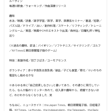
ルーティン

毎週㈫断食／ウォーキング／作曲演奏リリース

趣味

水泳／映画／読書／語学学習／医学、薬学、医療系セミナー／書道／短歌／
パズル誌／ドライブ／占い／創作料理／スケート／リフティング／トレーニ
ングルーム／美容／映画やCMのエキストラ出演／森林浴／日曜礼拝∨神社
巡り

（※過去の趣味、部活：バイオリン／ソフトテニス／サイクリング／ゴルフ
／NYTimesと朝日新聞電子版のゲーム）

特技：楽譜作成／包丁さばき／ユーモアセンス

ボランティア：赤十字救急法救急員／献血／子ども食堂／寄付／※いのちの
電話もし始めるかな

※あらゆる本に「自己投資しなさい」と書いてあり、その通りに実行してい
たら、なんか脳のリミッター外れて、収入源や趣味やら、把握できないほ
ど、わけわからなくなりました…笑

ちなみに、ニュースサイト：the Japan Times、朝日新聞電子版、日経電子
版、NYTimes、Le Monde、the Independent、the Telegraph、the Daily 