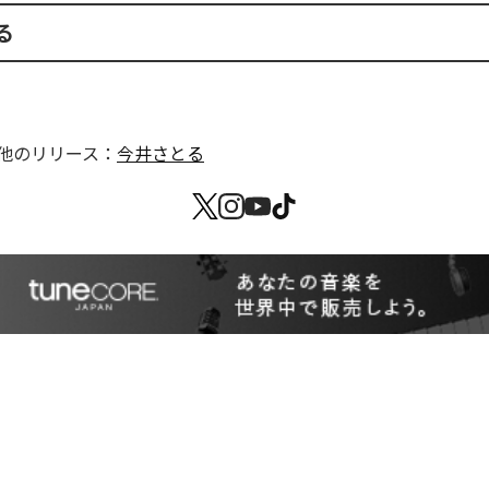
る
他のリリース：
今井さとる