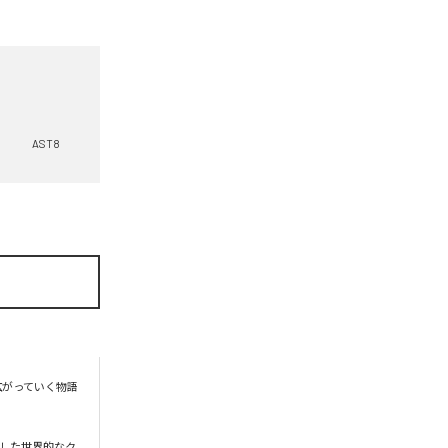
AST8
に広がっていく物語
した世界的なク