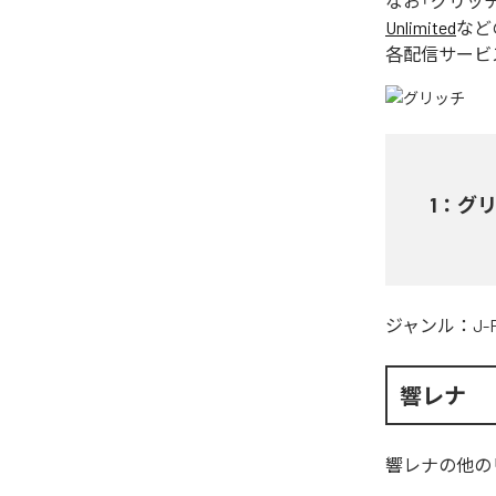
なお「
グリッ
Unlimited
など
各配信サービ
1
：
グ
ジャンル：
J-
響レナ
響レナ
の他の