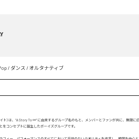
Y
Pop
/
ダンス
/
オルタナティブ
エイト）は、“A Story To ∞” に由来するグループ名のもと、メンバーとファンが共に、無限
とをコンセプトに誕生したボーイズグループです。

ラフィー、パフォーマンスのすべてにおいて妥協のないクオリティを追求し、韓国を中心と