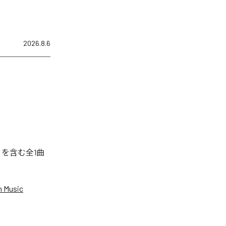
2026.8.6
」を含む全1曲
 Music