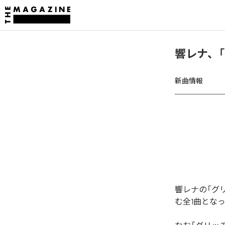
響レナ、
新曲情報
響レナの「グ
む全1曲とな