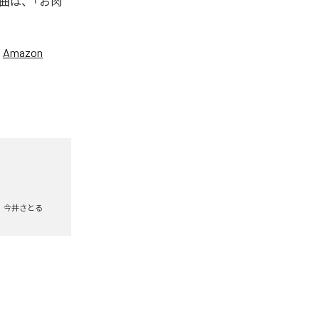
曲は、「お肉
、
Amazon
今井さとる