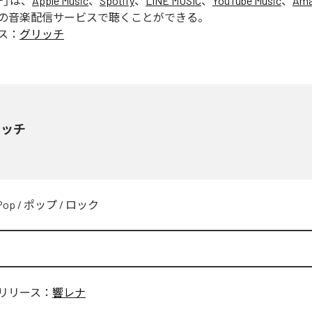
チ
」は、
Apple Music
、
Spotify
、
LINE MUSIC
、
YouTube Music
、
Ama
の音楽配信サービスで聴くことができる。
ス：
グリッチ
リッチ
Pop
/
ポップ
/
ロック
リリース：
響レナ