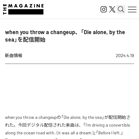
when you throw a changeup、「Die alone, by the
sea」を配信開始
新曲情報
2024.4.19
when you throw a changeupの「Die alone, by the sea」が配信開始さ
れた。今回デジタル配信された楽曲は、「I'm driving a convertible
along the ocean road with​.​.​ (​it was all a dream​.​)」「Before I left.」