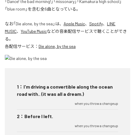
「Dance! the bad morning!」「missonary」「Kamakura high school」
「blue room」を含む全6曲となっている。
なお「
Die alone, by the sea
」は、
Apple Music
、
Spotify
、
LINE
MUSIC
、
YouTube Music
などの音楽配信サービスで聴くことができ
る。
各配信サービス：
Die alone, by the sea
1
：
I'm driving a convertible along the ocean
road with​.​.​ (​it was all a dream​.​)
when you throw a changeup
2
：
Before I left.
when you throw a changeup