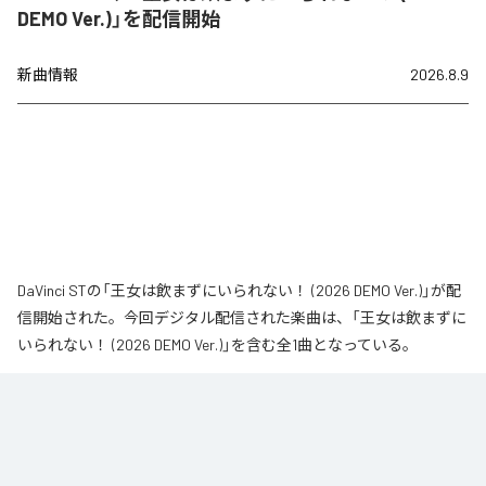
DEMO Ver.)」を配信開始
新曲情報
2026.8.9
DaVinci STの「王女は飲まずにいられない！ (2026 DEMO Ver.)」が配
信開始された。今回デジタル配信された楽曲は、「王女は飲まずに
いられない！ (2026 DEMO Ver.)」を含む全1曲となっている。
なお「
王女は飲まずにいられない！ (2026 DEMO Ver.)
」は、
Apple
Music
、
Spotify
、
LINE MUSIC
、
YouTube Music
、
Amazon Music
Unlimited
などの音楽配信サービスで聴くことができる。
各配信サービス：
王女は飲まずにいられない！ (2026 DEMO Ver.)