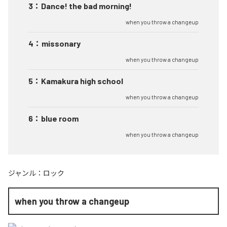
3
：
Dance! the bad morning!
when you throw a changeup
4
：
missonary
when you throw a changeup
5
：
Kamakura high school
when you throw a changeup
6
：
blue room
when you throw a changeup
ジャンル：
ロック
when you throw a changeup