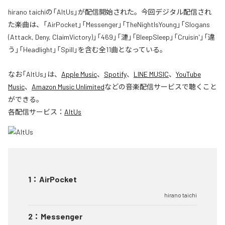
hirano taichiの「AltUs」が配信開始された。今回デジタル配信され
た楽曲は、「AirPocket」「Messenger」「TheNightIsYoung」「Slogans
(Attack, Deny, ClaimVictory)」「469」「漣」「BleepSleep」「Cruisin'」「違
う」「Headlight」「Spill」を含む全11曲となっている。
なお「
AltUs
」は、
Apple Music
、
Spotify
、
LINE MUSIC
、
YouTube
Music
、
Amazon Music Unlimited
などの音楽配信サービスで聴くこと
ができる。
各配信サービス：
AltUs
1
：
AirPocket
hirano taichi
2
：
Messenger