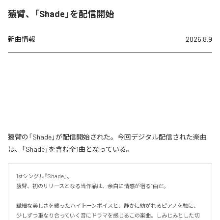
猿臂、「Shade」を配信開始
新曲情報
2026.8.9
猿臂の「Shade」が配信開始された。今回デジタル配信された楽曲
は、「Shade」を含む全1曲となっている。
1stシングル『Shade』。

猿臂、初のリリースとなる当作品は、余白に情感が宿る1曲だ。

繊細な美しさを纏ったハイトーンボイスと、静かに紡がれるピアノを軸に、
少しずつ重なり合っていく音にドラマを感じるこの楽曲。しみじみとした切