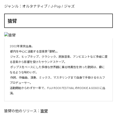
ジャンル：
オルタナティブ
/
J-Pop
/
ジャズ
猿臂
2002年東京出身。

 都内を中心に活動する音楽家「猿臂」。

 ジャズ、ヒップホップ、クラシック、民族音楽、アンビエントなど多岐に渡
る音楽から影響を受けたサウンドスケープ。

 ポップスをベースにした多様な世界観に乗る特異性を持った歌詞は、癖に
なるような味わいが。

 作詞、作編曲、演奏、ミックス、マスタリングまで自身で手掛けるセルフ
プロデューサー。

活動開始からわずか一年で、FUJI ROCK FESTIVAL のROOKIE A GOGO に出
演。
猿臂
の他のリリース：
猿臂