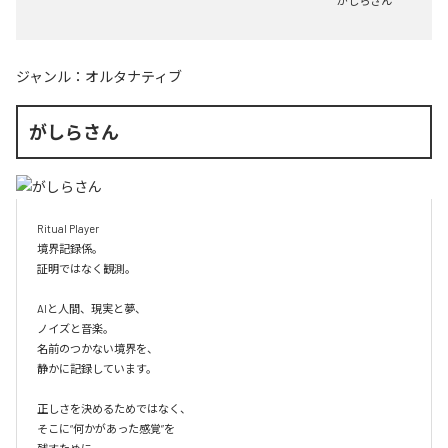
がしらさん
ジャンル：
オルタナティブ
がしらさん
Ritual Player

境界記録係。

証明ではなく観測。

AIと人間、現実と夢、

ノイズと音楽。

名前のつかない境界を、

静かに記録しています。

正しさを決めるためではなく、

そこに“何かがあった感覚”を
