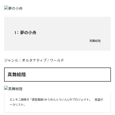
1
：
夢の小舟
真舞絵陸
ジャンル：
オルタナティブ
/
ワールド
真舞絵陸
エレキ二胡弾き  「遊音風韻 (ゆうおんふういん)」のプロジェクト。　架空ボ
ーカリスト。