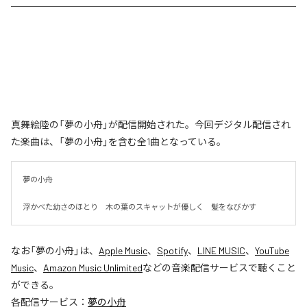
真舞絵陸の「夢の小舟」が配信開始された。今回デジタル配信され
た楽曲は、「夢の小舟」を含む全1曲となっている。
夢の小舟　

浮かべた幼さのほとり　木の葉のスキャットが優しく　髪をなびかす
なお「
夢の小舟
」は、
Apple Music
、
Spotify
、
LINE MUSIC
、
YouTube
Music
、
Amazon Music Unlimited
などの音楽配信サービスで聴くこと
ができる。
各配信サービス：
夢の小舟