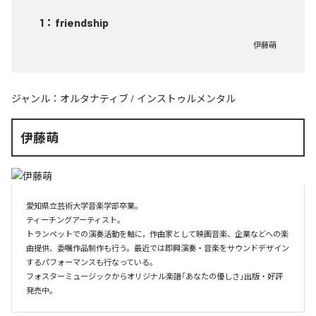
1
：
friendship
伊藤萌
ジャンル：
オルタナティブ
/
インストゥルメンタル
伊藤萌
愛知県立芸術大学音楽学部卒業。

ティーチングアーティスト。

トランペットでの演奏活動を軸に，作曲家として映画音楽、企業などへの楽
曲提供、委嘱作品制作も行う。最近では即興演奏・音楽をサウンドデザイン
するパフォーマンスも行なっている。

フォスターミュージックからオリジナル楽譜「あなたの優しさ」出版・好評