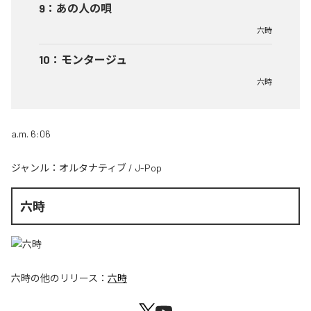
9
：
あの人の唄
六時
10
：
モンタージュ
六時
a.m. 6:06
ジャンル：
オルタナティブ
/
J-Pop
六時
六時
の他のリリース：
六時