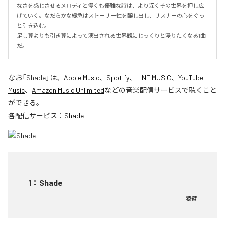
なさを感じさせるメロディと儚くも優雅な詩は、より深くその世界を押し広
げていく。なだらかな緩急はストーリー性を醸し出し、リスナーの心をぐっ
と引き込む。

足し算よりも引き算によって演出される世界観にじっくりと浸りたくなる1曲
だ。
なお「
Shade
」は、
Apple Music
、
Spotify
、
LINE MUSIC
、
YouTube
Music
、
Amazon Music Unlimited
などの音楽配信サービスで聴くこと
ができる。
各配信サービス：
Shade
1
：
Shade
猿臂