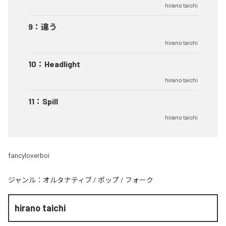
hirano taichi
9
：
違う
hirano taichi
10
：
Headlight
hirano taichi
11
：
Spill
hirano taichi
fancyloverboi
ジャンル：
オルタナティブ
/
ポップ
/
フォーク
hirano taichi