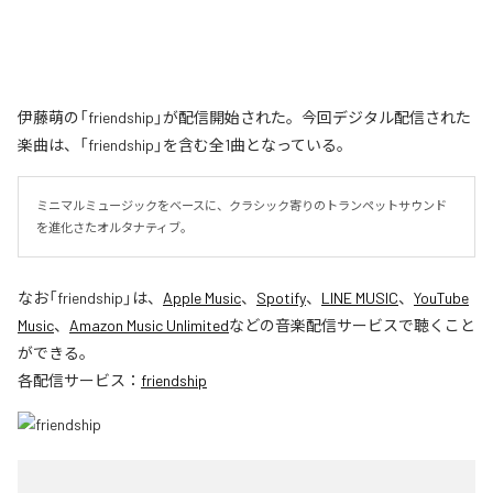
伊藤萌の「friendship」が配信開始された。今回デジタル配信された
楽曲は、「friendship」を含む全1曲となっている。
ミニマルミュージックをベースに、クラシック寄りのトランペットサウンド
を進化さたオルタナティブ。
なお「
friendship
」は、
Apple Music
、
Spotify
、
LINE MUSIC
、
YouTube
Music
、
Amazon Music Unlimited
などの音楽配信サービスで聴くこと
ができる。
各配信サービス：
friendship