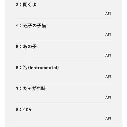
3
：
聞くよ
六時
4
：
迷子の子猫
六時
5
：
あの子
六時
6
：
泡 (Instrumental)
六時
7
：
たそがれ時
六時
8
：
404
六時