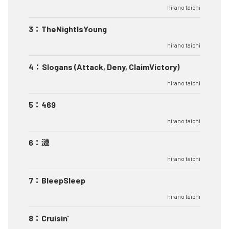
hirano taichi
3
：
TheNightIsYoung
hirano taichi
4
：
Slogans (Attack, Deny, ClaimVictory)
hirano taichi
5
：
469
hirano taichi
6
：
漣
hirano taichi
7
：
BleepSleep
hirano taichi
8
：
Cruisin'