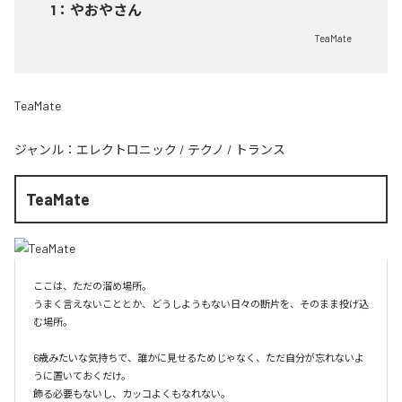
1
：
やおやさん
TeaMate
TeaMate
ジャンル：
エレクトロニック
/
テクノ
/
トランス
TeaMate
ここは、ただの溜め場所。

うまく言えないこととか、どうしようもない日々の断片を、そのまま投げ込
む場所。

6歳みたいな気持ちで、誰かに見せるためじゃなく、ただ自分が忘れないよ
うに置いておくだけ。

飾る必要もないし、カッコよくもなれない。
