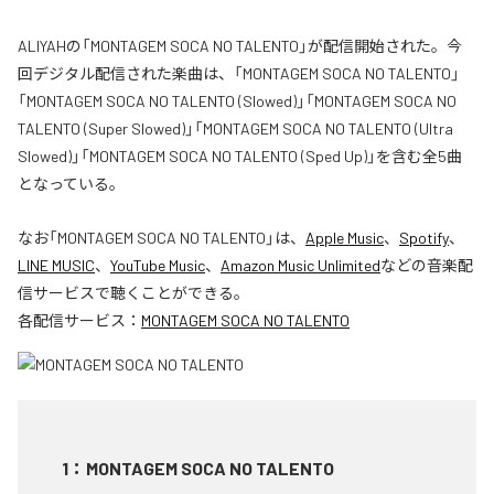
ALIYAHの「MONTAGEM SOCA NO TALENTO」が配信開始された。今
回デジタル配信された楽曲は、「MONTAGEM SOCA NO TALENTO」
「MONTAGEM SOCA NO TALENTO (Slowed)」「MONTAGEM SOCA NO
TALENTO (Super Slowed)」「MONTAGEM SOCA NO TALENTO (Ultra
Slowed)」「MONTAGEM SOCA NO TALENTO (Sped Up)」を含む全5曲
となっている。
なお「
MONTAGEM SOCA NO TALENTO
」は、
Apple Music
、
Spotify
、
LINE MUSIC
、
YouTube Music
、
Amazon Music Unlimited
などの音楽配
信サービスで聴くことができる。
各配信サービス：
MONTAGEM SOCA NO TALENTO
1
：
MONTAGEM SOCA NO TALENTO