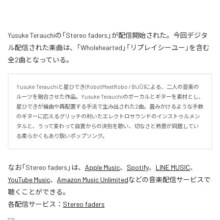
Yusuke Terauchiの「Stereo faders」が配信開始された。今回デジタ
ル配信された楽曲は、「Wholehearted」「リプレイシーユー」を含む
全2曲となっている。
Yusuke Terauchiと星ひでき(RobotMeetRobo / BIJŪ)による、二人の音楽の
ルーツを融合させた作品。Yusuke Terauchiのボーカルとギターを素材とし、
星ひできが編曲や再配置する手法で生み出された2曲。畳みかけるような手数
のギターに応えるグリッチの利いたエレクトロサウンドのインストゥルメン
タルと、うって変わって自責からの決別を歌い、切なさと熱意が同居してい
る柔らかくもあり鋭いポップソング。
なお「
Stereo faders
」は、
Apple Music
、
Spotify
、
LINE MUSIC
、
YouTube Music
、
Amazon Music Unlimited
などの音楽配信サービスで
聴くことができる。
各配信サービス：
Stereo faders