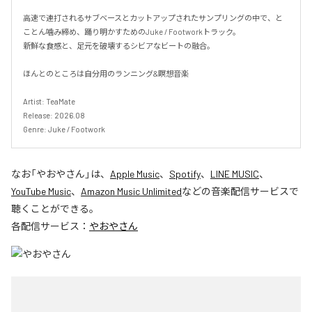
高速で連打されるサブベースとカットアップされたサンプリングの中で、と
ことん噛み締め、踊り明かすためのJuke / Footworkトラック。

新鮮な食感と、足元を破壊するシビアなビートの融合。

ほんとのところは自分用のランニング&瞑想音楽

Artist: TeaMate

Release: 2026.08

Genre: Juke / Footwork
なお「
やおやさん
」は、
Apple Music
、
Spotify
、
LINE MUSIC
、
YouTube Music
、
Amazon Music Unlimited
などの音楽配信サービスで
聴くことができる。
各配信サービス：
やおやさん