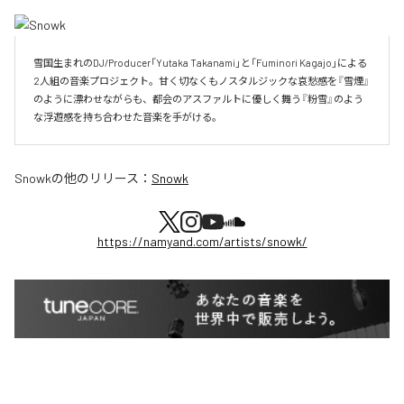
雪国生まれのDJ/Producer「Yutaka Takanami」と「Fuminori Kagajo」による
2人組の音楽プロジェクト。甘く切なくもノスタルジックな哀愁感を『雪煙』
のように漂わせながらも、都会のアスファルトに優しく舞う『粉雪』のよう
な浮遊感を持ち合わせた音楽を手がける。
Snowk
の他のリリース：
Snowk
https://namyand.com/artists/snowk/