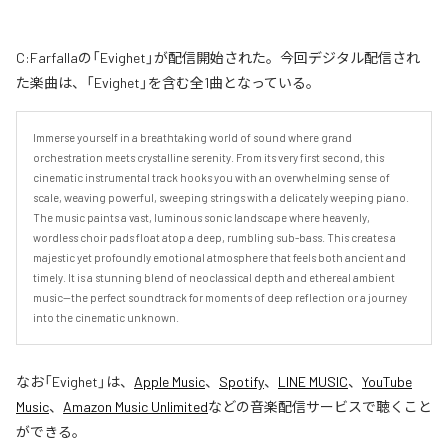
C:Farfallaの「Evighet」が配信開始された。今回デジタル配信され
た楽曲は、「Evighet」を含む全1曲となっている。
Immerse yourself in a breathtaking world of sound where grand 
orchestration meets crystalline serenity. From its very first second, this 
cinematic instrumental track hooks you with an overwhelming sense of 
scale, weaving powerful, sweeping strings with a delicately weeping piano.

​The music paints a vast, luminous sonic landscape where heavenly, 
wordless choir pads float atop a deep, rumbling sub-bass. This creates a 
majestic yet profoundly emotional atmosphere that feels both ancient and 
timely. It is a stunning blend of neoclassical depth and ethereal ambient 
music—the perfect soundtrack for moments of deep reflection or a journey 
into the cinematic unknown.
なお「
Evighet
」は、
Apple Music
、
Spotify
、
LINE MUSIC
、
YouTube
Music
、
Amazon Music Unlimited
などの音楽配信サービスで聴くこと
ができる。