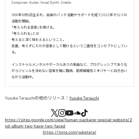
Composer. Guitar. Vocal.Synth. Create.

1991年9月5日生まれ、自身のバンド活動やサポートを経て2022年からソロ
活動を開始。

「考えられる音楽」を掲げる。

「考えられる」とは

考えると深く味わえるということ。

反面、考えずにただの音楽として聴けるという二面性をコンセプトにしてい
る。

インストゥルメンタルやボーカルありの楽曲など、プログレッシブでありな
がらジャンルを決めない音楽を軸に難病、筋原線維性ミオパチーと向き合い
ながら活動中。
Yusuke Terauchi
の他のリリース：
Yusuke Terauchi
https://sites.google.com/view/human-package-special-website/2
nd-album-two-have-two-faced
https://note.com/yuketera/