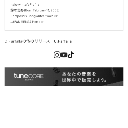
halu-winter's Profile

鈴木 悠冬 (Born February 13, 2006)

Composer / Songwriter / Vocalist

JAPAN MENSA Member
C:Farfalla
の他のリリース：
C:Farfalla