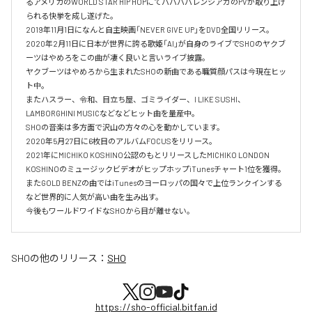
るアメリカのWORLD STAR HIP HOPにてババババレンシアガのPVが取り上げ
られる快挙を成し遂げた。

2019年11月1日になんと自主映画「NEVER GIVE UP」をDVD全国リリース。

2020年2月11日に日本が世界に誇る歌姫「AI」が自身のライブでSHOのヤクブ
ーツはやめろをこの曲が凄く良いと言いライブ披露。

ヤクブーツはやめろから生まれたSHOの新曲である職質顔パスは今現在ヒッ
ト中。

またハスラー、令和、目立ち屋、ゴミライダー、I LIKE SUSHI、
LAMBORGHINI MUSICなどなどヒット曲を量産中。

SHOの音楽は多方面で沢山の方々の心を動かしています。

2020年5月27日に6枚目のアルバムFOCUSをリリース。

2021年にMICHIKO KOSHINO公認のもとリリースしたMICHIKO LONDON 
KOSHINOのミュージックビデオがヒップホップiTunesチャート1位を獲得。

またGOLD BENZの曲ではiTunesのヨーロッパの国々で上位ランクインする
など世界的に人気が高い曲を生み出す。

今後もワールドワイドなSHOから目が離せない。
SHO
の他のリリース：
SHO
https://sho-official.bitfan.id