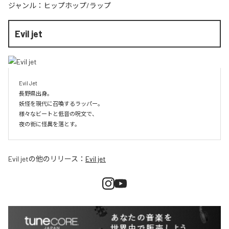
ジャンル：
ヒップホップ/ラップ
Evil jet
Evil Jet

長野県出身。

妖怪を現代に召喚するラッパー。

様々なビートと低音の呪文で、

夜の街に怪異を落とす。
Evil jet
の他のリリース：
Evil jet