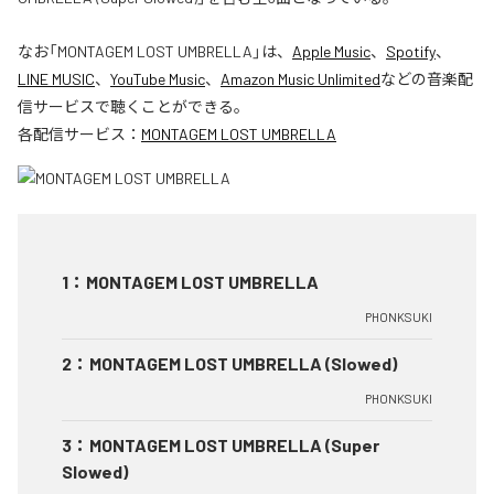
なお「
MONTAGEM LOST UMBRELLA
」は、
Apple Music
、
Spotify
、
LINE MUSIC
、
YouTube Music
、
Amazon Music Unlimited
などの音楽配
信サービスで聴くことができる。
各配信サービス：
MONTAGEM LOST UMBRELLA
1
：
MONTAGEM LOST UMBRELLA
PHONKSUKI
2
：
MONTAGEM LOST UMBRELLA (Slowed)
PHONKSUKI
3
：
MONTAGEM LOST UMBRELLA (Super
Slowed)