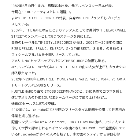
1982年6月19日生まれ、飛騨高山出身、元アルペンスキー日本代表。

今現在HIP HOPアーティストにて活躍中。

またS.TIME STYLE RECORDSの代表、自身のS.TIMEブランドもプロデュー
スしている。

2007年、THE GAMEの目にとまりアジア人としては異例のTHE BLACK WALL 
STREETのメンバーとして8つのステージを共にした。

自身のレーベルS.TIME STYLE RECORDSからは、2008年〜2018年の間に
RIZE & PEACE、BRAND、ENERGY、SHO THE BEST、３６５、の５枚のオ
フィシャルアルバムを全国リリースしている。

アメリカNo1ヒップホップマガジンTHE SOURCEの誌面も飾る。

3rdアルバムENERGYからはEVEN IF IT ENDSの曲の人気が上がりカラオケの
挿入歌となった。

2012年〜2018年にはSTREET MONEY Vol 1、Vol 2、Vol 3、Vol 4、Vol 5のス
トリートアルバム5枚をリリース。

HUSTLE HARDの曲ではMOBB DEEPのHAVOCと、SHO名義でコラボを成し
遂げアメリカのTHE SOURCEホームページにて取り上げられた。

通算CDセールスは5万枚突破。

2012年には、Youtubeにて365回のフリースタイル動画を公開して世界初の
偉業を成し遂げる。

配信シングルではLive 4 Da Moment、TOKYO TOWERの曲が、アジア人では
珍しく世界で認められるハイセンスな曲となりSHOのオーラが全面的にでて
いるMusic videoが多くの人々を魅了し、多方面のメディアから評価を得