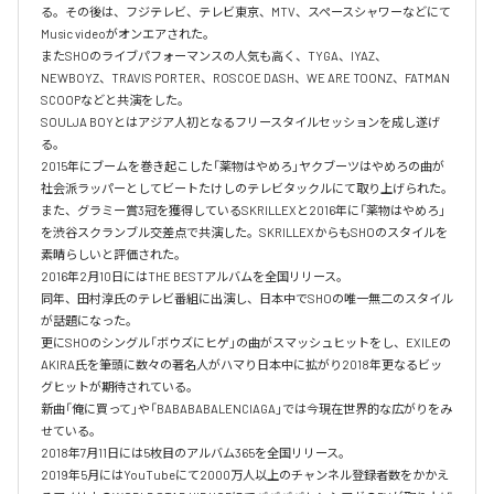
る。その後は、フジテレビ、テレビ東京、MTV、スペースシャワーなどにて
Music videoがオンエアされた。

またSHOのライブパフォーマンスの人気も高く、TYGA、IYAZ、
NEWBOYZ、TRAVIS PORTER、ROSCOE DASH、WE ARE TOONZ、FATMAN 
SCOOPなどと共演をした。

SOULJA BOYとはアジア人初となるフリースタイルセッションを成し遂げ
る。

2015年にブームを巻き起こした「薬物はやめろ」ヤクブーツはやめろの曲が
社会派ラッパーとしてビートたけしのテレビタックルにて取り上げられた。

また、グラミー賞3冠を獲得しているSKRILLEXと2016年に「薬物はやめろ」
を渋谷スクランブル交差点で共演した。SKRILLEXからもSHOのスタイルを
素晴らしいと評価された。

2016年2月10日にはTHE BESTアルバムを全国リリース。

同年、田村淳氏のテレビ番組に出演し、日本中でSHOの唯一無二のスタイル
が話題になった。

更にSHOのシングル「ボウズにヒゲ」の曲がスマッシュヒットをし、EXILEの
AKIRA氏を筆頭に数々の著名人がハマり日本中に拡がり2018年更なるビッ
グヒットが期待されている。

新曲「俺に買って」や「BABABABALENCIAGA」では今現在世界的な広がりをみ
せている。

2018年7月11日には5枚目のアルバム365を全国リリース。

2019年5月にはYouTubeにて2000万人以上のチャンネル登録者数をかかえ