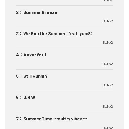
2
：
Summer Breeze
BUNx2
3
：
We Run the Summer (feat. yum8)
BUNx2
4
：
4ever for 1
BUNx2
5
：
Still Runnin'
BUNx2
6
：
G.H.W
BUNx2
7
：
Summer Time 〜sultry vibes〜
BUNx2