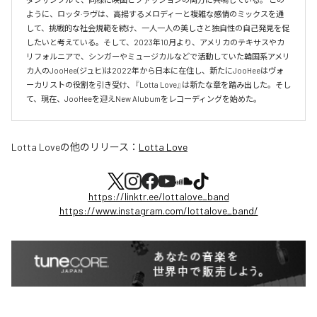
ように、ロッタ·ラヴは、高揚するメロディーと複雑な感情のミックスを通
して、挑戦的な社会規範を続け、一人一人の美しさと独自性の自己発見を促
したいと考えている。そして、2023年10月より、アメリカのテキサスやカ
リフォルニアで、シンガーやミュージカルなどで活動していた韓国系アメリ
カ人のJooHee(ジュヒ)は2022年から日本に在住し、新たにJooHeeはヴォ
ーカリストの役割を引き受け、『Lotta Love』は新たな章を踏み出した。そし
て、現在、JooHeeを迎えNew Alubumをレコーディングを始めた。
Lotta Love
の他のリリース：
Lotta Love
https://linktr.ee/lottalove_band
https://www.instagram.com/lottalove_band/