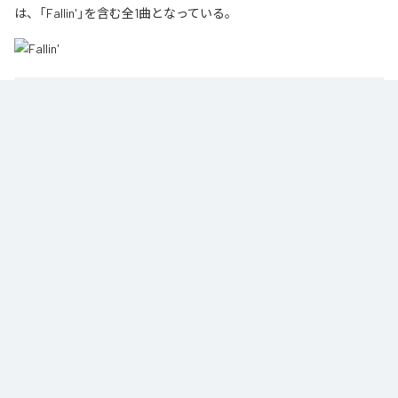
は、「Fallin'」を含む全1曲となっている。
1
：
Fallin'
Snowk
Namy& Records
ジャンル：
エレクトロニック
/
ダンス
Snowk