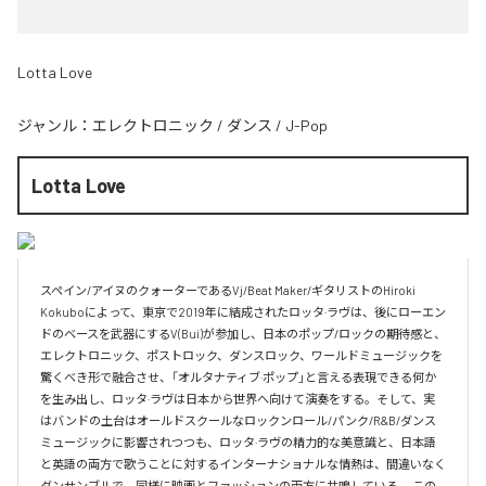
Lotta Love
ジャンル：
エレクトロニック
/
ダンス
/
J-Pop
Lotta Love
スペイン/アイヌのクォーターであるVj/Beat Maker/ギタリストのHiroki 
Kokuboによって、東京で2019年に結成されたロッタ·ラヴは、後にローエン
ドのベースを武器にするV(Bui)が参加し、日本のポップ/ロックの期待感と、
エレクトロニック、ポストロック、ダンスロック、ワールドミュージックを
驚くべき形で融合させ、「オルタナティブ·ポップ」と言える表現できる何か
を生み出し、ロッタ·ラヴは日本から世界へ向けて演奏をする。そして、実
はバンドの土台はオールドスクールなロックンロール/パンク/R&B/ダンス
ミュージックに影響されつつも、ロッタ·ラヴの精力的な美意識と、日本語
と英語の両方で歌うことに対するインターナショナルな情熱は、間違いなく
ダンサンブルで、同様に映画とファッションの両方に共鳴している。 この