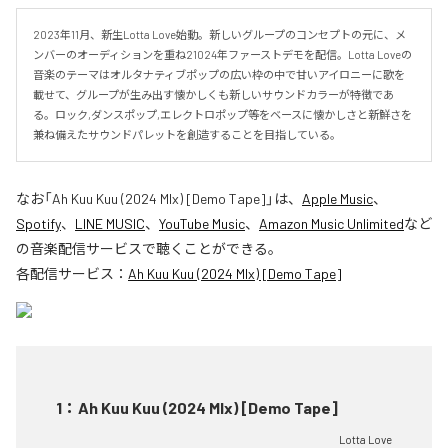
2023年11月、新生Lotta Love始動。新しいグループのコンセプトの元に、メ
ンバーのオーディションを重ね21024年ファーストデモを配信。Lotta Loveの
音楽のテーマはオルタナティブポップの広い枠の中で甘いアイロニーに歌を
載せて、グループが生み出す懐かしくも新しいサウンドカラーが特徴であ
る。ロック,ダンスポップ,エレクトロポップ等をベースに懐かしさと新鮮さを
兼ね備えたサウンドパレットを創造することを目指している。
なお「
Ah Kuu Kuu (2024 MIx) [Demo Tape]
」は、
Apple Music
、
Spotify
、
LINE MUSIC
、
YouTube Music
、
Amazon Music Unlimited
など
の音楽配信サービスで聴くことができる。
各配信サービス：
Ah Kuu Kuu (2024 MIx) [Demo Tape]
1
：
Ah Kuu Kuu (2024 MIx) [Demo Tape]
Lotta Love