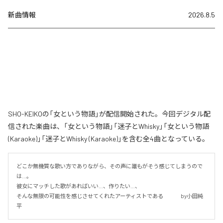
新曲情報
2026.8.5
SHO-KEIKOの「女という物語」が配信開始された。今回デジタル配
信された楽曲は、「女という物語」「迷子とWhisky」「女という物語
(Karaoke)」「迷子とWhisky (Karaoke)」を含む全4曲となっている。
どこか無機質な歌い方でありながら、その声に誰もがそう感じてしまうので
は…。

彼女にマッチした歌があればいい…、作りたい…、

そんな無限の可能性を感じさせてくれたアーティストである 　　　by小田純
平