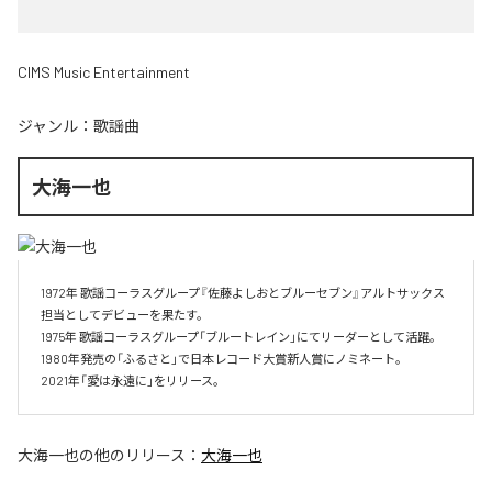
CIMS Music Entertainment
ジャンル：
歌謡曲
大海一也
1972年 歌謡コーラスグループ『佐藤よしおとブルーセブン』アルトサックス
担当としてデビューを果たす。

1975年 歌謡コーラスグループ「ブルートレイン」にてリーダーとして活躍。

1980年発売の「ふるさと」で日本レコード大賞新人賞にノミネート。

2021年「愛は永遠に」をリリース。
大海一也
の他のリリース：
大海一也