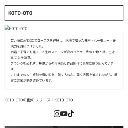
KOTO-OTO
若い頃にAVEXにてコーラスを経験し、現場で培った発声・ハーモニー・表
現力を身につけました。

結婚・子育てを経て、人生のステージが変わった今、改めて“歌と共に生き
る”ことを決意。

ブランクを恐れず、基礎からの再構築と作品制作に真摯に取り組んでいま
す。

これまでの人生経験を音に変え、聴く人の心に届く表現を追求しながら、着
実に音楽活動を進めています。
KOTO-OTO
の他のリリース：
KOTO-OTO