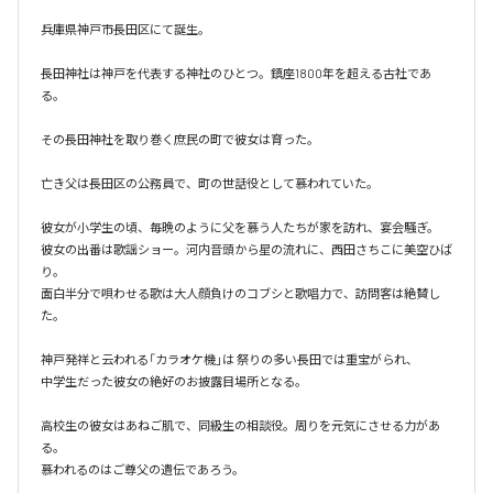
兵庫県神戸市長田区にて誕生。

長田神社は神戸を代表する神社のひとつ。鎮座1800年を超える古社であ
る。

その長田神社を取り巻く庶民の町で彼女は育った。

亡き父は長田区の公務員で、町の世話役として慕われていた。

彼女が小学生の頃、毎晩のように父を慕う人たちが家を訪れ、宴会騒ぎ。

彼女の出番は歌謡ショー。河内音頭から星の流れに、西田さちこに美空ひば
り。

面白半分で唄わせる歌は大人顔負けのコブシと歌唱力で、訪問客は絶賛し
た。

神戸発祥と云われる「カラオケ機｣は 祭りの多い長田では重宝がられ、

中学生だった彼女の絶好のお披露目場所となる。

高校生の彼女はあねご肌で、同級生の相談役。周りを元気にさせる力があ
る。

慕われるのはご尊父の遺伝であろう。
