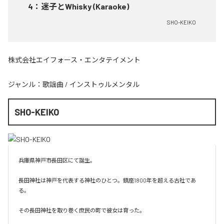
4
：
迷子とWhisky (Karaoke)
SHO-KEIKO
株式会社エイフォース・エンタテイメント
ジャンル：
歌謡曲
/
インストゥルメンタル
SHO-KEIKO
兵庫県神戸市長田区にて誕生。

長田神社は神戸を代表する神社のひとつ。鎮座1800年を超える古社であ
る。

その長田神社を取り巻く庶民の町で彼女は育った。
