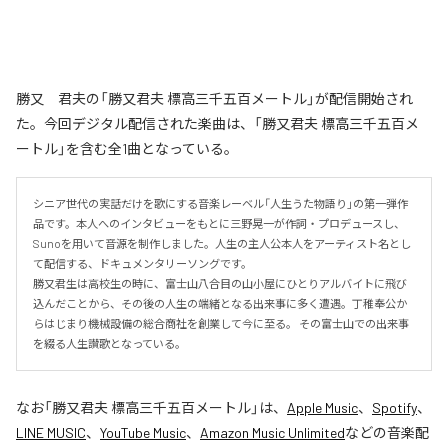
勝又 君夫の「勝又君夫 標高三千五百メートル」が配信開始され
た。今回デジタル配信された楽曲は、「勝又君夫 標高三千五百メ
ートル」を含む全1曲となっている。
シニア世代の実話だけを歌にする音楽レーベル「人生うた物語り」の第一弾作
品です。本人へのインタビューをもとに三野晃一が作詞・プロデュースし、
Sunoを用いて音源を制作しました。人生の主人公本人をアーティスト名とし
て配信する、ドキュメンタリーソングです。 

勝又君生は高校生の時に、富士山八合目の山小屋にひとりアルバイトに飛び
込んだことから、その後の人生の端緒となる出来事に多く遭遇。丁稚奉公か
らはじまり機械設備の総合商社を創業して今に至る。 その富士山での出来事
を綴る人生讃歌となっている。
なお「
勝又君夫 標高三千五百メートル
」は、
Apple Music
、
Spotify
、
LINE MUSIC
、
YouTube Music
、
Amazon Music Unlimited
などの音楽配