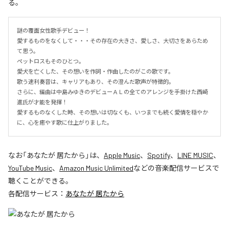
る。
謎の覆面女性歌手デビュー！

愛するものをなくして・・・その存在の大きさ、愛しさ、大切さをあらため
て思う。

ペットロスもそのひとつ。

愛犬を亡くした、その想いを作詞・作曲したのがこの歌です。

歌う速利奏音は、キャリアもあり、その澄んだ歌声が特徴的。

さらに、編曲は中島みゆきのデビューＡＬの全てのアレンジを手掛けた西崎
進氏が才能を発揮！

愛するものなくした時、その想いは切なくも、いつまでも続く愛情を穏やか
に、心を癒やす歌に仕上がりました。
なお「
あなたが 居たから
」は、
Apple Music
、
Spotify
、
LINE MUSIC
、
YouTube Music
、
Amazon Music Unlimited
などの音楽配信サービスで
聴くことができる。
各配信サービス：
あなたが 居たから