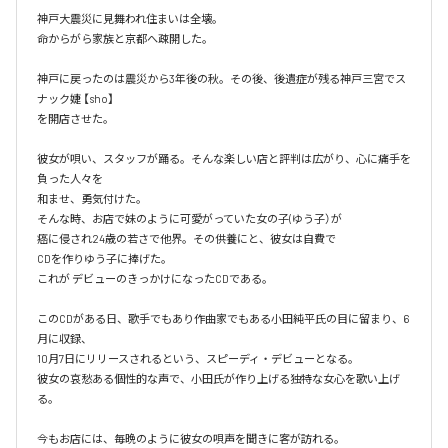
神戸大震災に見舞われ住まいは全壊。

命からがら家族と京都へ疎開した。

神戸に戻ったのは震災から3年後の秋。その後、後遺症が残る神戸三宮でス
ナック婕 【sho】

を開店させた。

彼女が唄い、スタッフが踊る。そんな楽しい店と評判は広がり、心に痛手を
負った人々を

和ませ、勇気付けた。

そんな時、お店で妹のように可愛がっていた女の子(ゆう子）が

癌に侵され24歳の若さで他界。その供養にと、彼女は自費で

CDを作りゆう子に捧げた。

これが デビューのきっかけになったCDである。

このCDがある日、歌手でもあり作曲家でもある小田純平氏の目に留まり、6
月に収録、

10月7日にリリースされるという、スピーディ・デビューとなる。

彼女の哀愁ある個性的な声で、小田氏が作り上げる独特な女心を歌い上げ
る。

今もお店には、毎晩のように彼女の唄声を聞きに客が訪れる。
