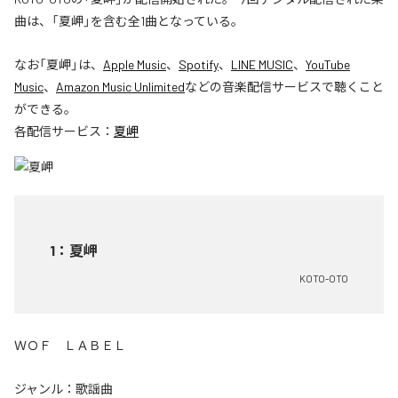
曲は、「夏岬」を含む全1曲となっている。
なお「
夏岬
」は、
Apple Music
、
Spotify
、
LINE MUSIC
、
YouTube
Music
、
Amazon Music Unlimited
などの音楽配信サービスで聴くこと
ができる。
各配信サービス：
夏岬
1
：
夏岬
KOTO-OTO
ＷＯＦ ＬＡＢＥＬ
ジャンル：
歌謡曲