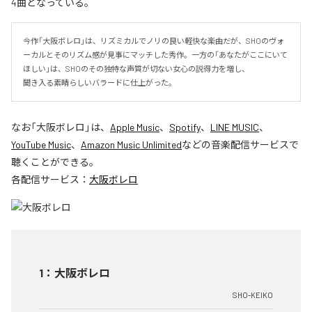
4曲となっている。
今作「大阪ボレロ」は、リズミカルでノリの良い軽快な楽曲だが、SHOのヴォ
ーカルとそのリズム感が見事にマッチした秀作。一方の「あなたがここにいて
ほしい」は、SHOのその独特な声質が切ない女心の説得力を増し、

聞き入る素晴らしいバラードに仕上がった。
なお「
大阪ボレロ
」は、
Apple Music
、
Spotify
、
LINE MUSIC
、
YouTube Music
、
Amazon Music Unlimited
などの音楽配信サービスで
聴くことができる。
各配信サービス：
大阪ボレロ
1
：
大阪ボレロ
SHO-KEIKO