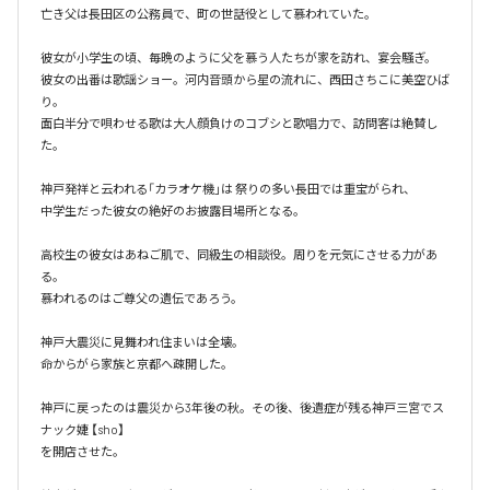
亡き父は長田区の公務員で、町の世話役として慕われていた。

彼女が小学生の頃、毎晩のように父を慕う人たちが家を訪れ、宴会騒ぎ。

彼女の出番は歌謡ショー。河内音頭から星の流れに、西田さちこに美空ひば
り。

面白半分で唄わせる歌は大人顔負けのコブシと歌唱力で、訪問客は絶賛し
た。

神戸発祥と云われる「カラオケ機｣は 祭りの多い長田では重宝がられ、

中学生だった彼女の絶好のお披露目場所となる。

高校生の彼女はあねご肌で、同級生の相談役。周りを元気にさせる力があ
る。

慕われるのはご尊父の遺伝であろう。

神戸大震災に見舞われ住まいは全壊。

命からがら家族と京都へ疎開した。

神戸に戻ったのは震災から3年後の秋。その後、後遺症が残る神戸三宮でス
ナック婕 【sho】

を開店させた。
