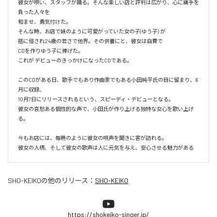
彼女が唄い、スタッフが踊る。そんな楽しい店と評判は広がり、心に痛手を
負った人々を

和ませ、勇気付けた。

そんな時、お店で妹のように可愛がっていた女の子(ゆう子）が

癌に侵され24歳の若さで他界。その供養にと、彼女は自費で

CDを作りゆう子に捧げた。

これが デビューのきっかけになったCDである。

このCDがある日、歌手でもあり作曲家でもある小田純平氏の目に留まり、6
月に収録、

10月7日にリリースされるという、スピーディ・デビューとなる。

彼女の哀愁ある個性的な声で、小田氏が作り上げる独特な女心を歌い上げ
る。

今もお店には、毎晩のように彼女の唄声を聞きに客が訪れる。

彼女の人柄、そして彼女の歌声は人に元気を与え、安心させる魅力がある
SHO-KEIKO
の他のリリース：
SHO-KEIKO
https://shokeiko-singer.jp/