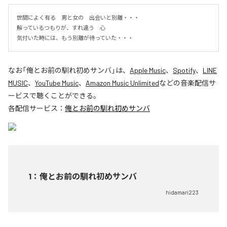
世間によく有る　男と女の　出会いと別離・・・

解っているつもりが、すれ違う　心

気付いた時には、もう別離が待っていた・・・
なお「
俺とお前の馴れ初めサンバ
」は、
Apple Music
、
Spotify
、
LINE
MUSIC
、
YouTube Music
、
Amazon Music Unlimited
などの音楽配信サ
ービスで聴くことができる。
各配信サービス：
俺とお前の馴れ初めサンバ
1
：
俺とお前の馴れ初めサンバ
hidamari223