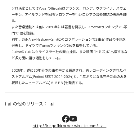
ソロ活動としてはVocalのHiroakiはフランス、ロシア、ウクライナ、スウェ
ーデン、アイルランドを回るソロツアーを行いロシアの音楽雑誌の表紙を飾
る。

また音楽活動とは他に2020年には著書を発表し、Amazonランキングで5部
門で1位を獲得。

同年、SANA(ex-Mask,ex-Kain)とのコラボレーションで2曲＆1作品の小説を
発表し、ドイツでiTunesランキング2位を獲得している。

GuitarのYukiはクライスラー社の楽曲提供、また映画「ヒミズ」に出演するな
ど多方面に渡り活動をしている。

2025年、遂に20年分の楽曲の中から厳選され、再レコーディングされたベ
ストアルバム[Perfect BEST 2004-2024]と、11年ぶりとなる完全新曲のみを
I-ai-
の他のリリース：
I-ai-
http://kingofhirorock.wixsite.com/i-ai-