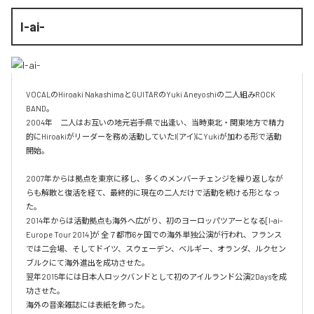
I-ai-
VOCALのHiroaki NakashimaとGUITARのYuki Aneyoshiの二人組みROCK 
BAND。

2004年　二人はお互いの地元岩手県で出逢い、当時東北・関東地方で精力
的にHiroakiがリーダーを務め活動していたI(アイ)にYukiが加わる形で活動
開始。

2007年からは拠点を東京に移し、多くのメンバーチェンジを繰り返しなが
らも解散と復活を経て、最終的に現在の二人だけで活動を続ける形となっ
た。

2014年からは活動拠点も海外へ広がり、初のヨーロッパツアーとなる[I-ai- 
Europe Tour 2014]が 全７都市6ヶ国での海外単独公演が行われ、フランス
では二会場、そしてドイツ、スウェーデン、ベルギー、オランダ、ルクセン
ブルクにて海外進出を成功させた。

翌年2015年には日本人ロックバンドとして初のアイルランド公演2Daysを成
功させた。

海外の音楽雑誌には表紙を飾った。
