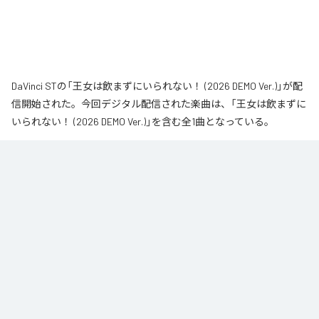
DaVinci STの「王女は飲まずにいられない！ (2026 DEMO Ver.)」が配
信開始された。今回デジタル配信された楽曲は、「王女は飲まずに
いられない！ (2026 DEMO Ver.)」を含む全1曲となっている。
なお「
王女は飲まずにいられない！ (2026 DEMO Ver.)
」は、
Apple
Music
、
Spotify
、
LINE MUSIC
、
YouTube Music
、
Amazon Music
Unlimited
などの音楽配信サービスで聴くことができる。
各配信サービス：
王女は飲まずにいられない！ (2026 DEMO Ver.)
1
：
王女は飲まずにいられない！ (2026 DEMO