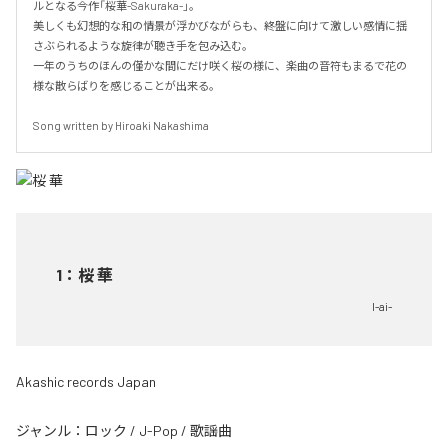
ルとなる今作「桜華-Sakuraka-」。

美しくも幻想的な和の情景が浮かびながらも、終盤に向けて激しい感情に揺
さぶられるような旋律が聴き手を包み込む。

一年のうちのほんの僅かな間にだけ咲く桜の様に、楽曲の音符もまるで花の
様な散らばりを感じることが出来る。

Song written by Hiroaki Nakashima
1
：
桜 華
I-ai-
Akashic records Japan
ジャンル：
ロック
/
J-Pop
/
歌謡曲