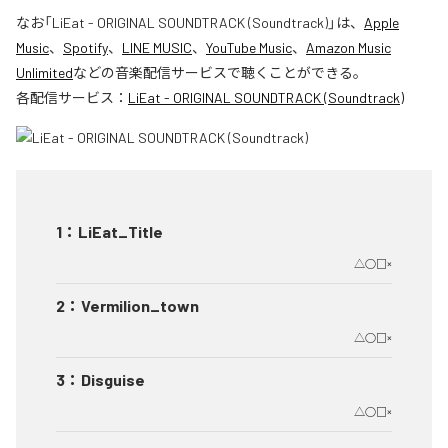
なお「
LiEat - ORIGINAL SOUNDTRACK (Soundtrack)
」は、
Apple
Music
、
Spotify
、
LINE MUSIC
、
YouTube Music
、
Amazon Music
Unlimited
などの音楽配信サービスで聴くことができる。
各配信サービス：
LiEat - ORIGINAL SOUNDTRACK (Soundtrack)
1
：
LiEat_Title
△○□×
2
：
Vermilion_town
△○□×
3
：
Disguise
△○□×