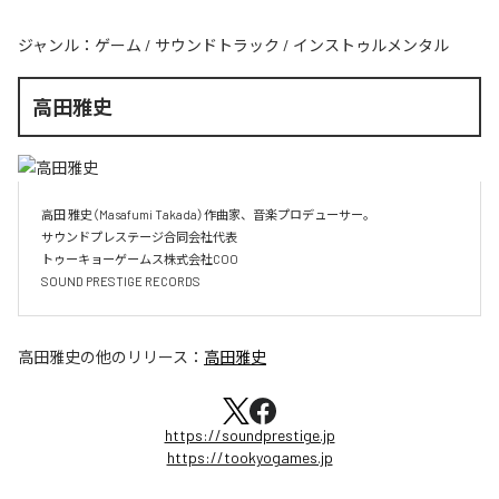
ジャンル：
ゲーム
/
サウンドトラック
/
インストゥルメンタル
高田雅史
高田 雅史（Masafumi Takada）作曲家、音楽プロデューサー。

サウンドプレステージ合同会社代表

トゥーキョーゲームス株式会社COO

SOUND PRESTIGE RECORDS
高田雅史
の他のリリース：
高田雅史
https://soundprestige.jp
https://tookyogames.jp