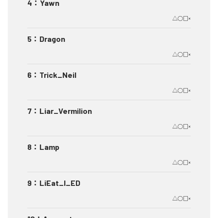
4
：
Yawn
△○□×
5
：
Dragon
△○□×
6
：
Trick_Neil
△○□×
7
：
Liar_Vermilion
△○□×
8
：
Lamp
△○□×
9
：
LiEat_I_ED
△○□×