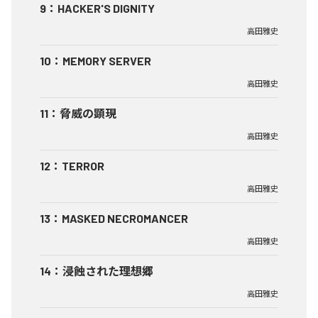
9
：
HACKER'S DIGNITY
高田雅史
10
：
MEMORY SERVER
高田雅史
11
：
脅威の顕現
高田雅史
12
：
TERROR
高田雅史
13
：
MASKED NECROMANCER
高田雅史
14
：
浸蝕された理想郷
高田雅史