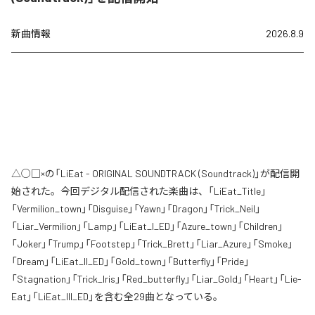
新曲情報
2026.8.9
△○□×の「LiEat - ORIGINAL SOUNDTRACK (Soundtrack)」が配信開
始された。今回デジタル配信された楽曲は、「LiEat_Title」
「Vermilion_town」「Disguise」「Yawn」「Dragon」「Trick_Neil」
「Liar_Vermilion」「Lamp」「LiEat_I_ED」「Azure_town」「Children」
「Joker」「Trump」「Footstep」「Trick_Brett」「Liar_Azure」「Smoke」
「Dream」「LiEat_II_ED」「Gold_town」「Butterfly」「Pride」
「Stagnation」「Trick_Iris」「Red_butterfly」「Liar_Gold」「Heart」「Lie-
Eat」「LiEat_III_ED」を含む全29曲となっている。