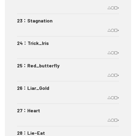
△○□×
23
：
Stagnation
△○□×
24
：
Trick_Iris
△○□×
25
：
Red_butterfly
△○□×
26
：
Liar_Gold
△○□×
27
：
Heart
△○□×
28
：
Lie-Eat