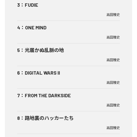
3
：
FUDIE
高田雅史
4
：
ONE MIND
高田雅史
5
：
光届かぬ乱脈の地
高田雅史
6
：
DIGITAL WARS II
高田雅史
7
：
FROM THE DARKSIDE
高田雅史
8
：
路地裏のハッカーたち
高田雅史