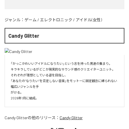
ジャンル：
ゲーム
/
エレクトロニック
/
アイドル(女性)
Candy Glitter
「かっこかわいいアイドルになりたい」という志を持った男達の集まり。

キラキラしているがどこか現実的なサウンド感のクリエイターユニット。

それぞれが理想としている姿を目指し、

「あなたの”なりたい”を否定しない音楽」をモットーに固定観念に縛られない
幅広いジャンルを手

がける。

2026年1月に結成。
Candy Glitter
の他のリリース：
Candy Glitter