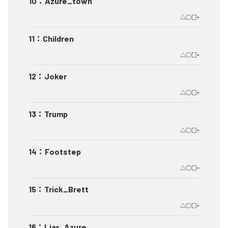
10
：
Azure_town
△○□×
11
：
Children
△○□×
12
：
Joker
△○□×
13
：
Trump
△○□×
14
：
Footstep
△○□×
15
：
Trick_Brett
△○□×
16
：
Liar_Azure