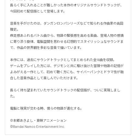
長らく手に入れることが難しかった本作のオリジナルサウンドトラックが、
今回初めて配信版として登場します。

音楽を手がけたのは、ダンガンロンパシリーズなどで知られる作曲家の高田
雅史。

疾走感あふれるバトル曲から、物語の緊張感を高める楽曲、登場人物の感情
に寄り添う旋律、電脳空間を思わせる幻想的でスタイリッシュなサウンドま
で、作品の世界観を多彩な音楽で描いています。

本作には、過去にサウンドトラックとしてまとめられた全16曲を収録。

ゲームをプレイした方には、デジモンと共に駆け抜けた冒険や物語の記憶が
よみがえる一作として、初めて聴く方にも、サイバーパンクとドラマ性が融
合した音楽作品として楽しんでいただけます。

長らく待ち望まれていたサウンドトラックの配信版が、ついに実現しまし
た。

電脳と現実が交わる時、僕らの物語が進化する。

©本郷あきよし・東映アニメーション

©Bandai Namco Entertainment Inc.