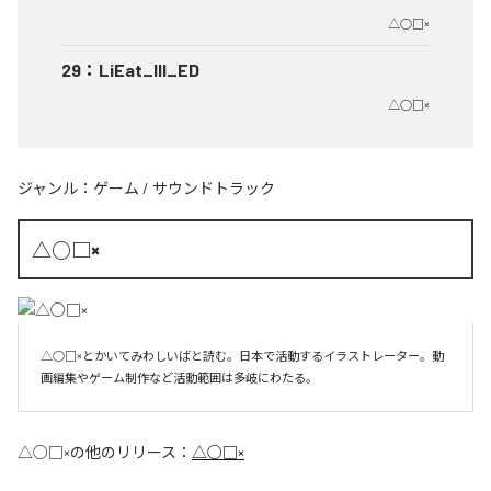
△○□×
29
：
LiEat_III_ED
△○□×
ジャンル：
ゲーム
/
サウンドトラック
△○□×
△○□×とかいてみわしいばと読む。日本で活動するイラストレーター。動
画編集やゲーム制作など活動範囲は多岐にわたる。
△○□×
の他のリリース：
△○□×