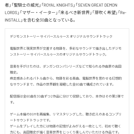
者」「聖騎士の威光」「ROYAL KNIGHTS」「SEVEN GREAT DEMON
LORDS」「マザー・イーター」「来るべき新世界」「芽吹く希望」「Re-
INSTALL」を含む全30曲となっている。
デジモンストーリー サイバースルゥース オリジナルサウンドトラック

電脳世界と現実世界が交差する物語を、多彩なサウンドで描き出したデジモ
ンストーリー サイバースルゥースのオリジナルサウンドトラック。

音楽を手がけたのは、ダンガンロンパシリーズなどで知られる作曲家の高田
雅史。

疾走感あふれるバトル曲から、物語を彩る楽曲、電脳世界を思わせる幻想的
なサウンドまで、作品の世界観を凝縮した全60曲で構成されています。

配信版は全60曲を30曲ずつ2作品に分けて収録しており、本作はその第2弾で
す。

ゲーム本編のBGMを再編集、リマスタリングした、聴き応えのあるコンプリ
ートサウンドトラックです。

ゲームをプレイした方には物語の記憶がよみがえる一枚として、初めて聴く
方にも、高田雅史が描く音楽世界をじっくり楽しんでいただける作品です。
