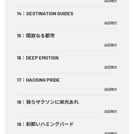
高田雅史
14
：
DESTINATION GUIDES
高田雅史
15
：
閑寂なる都市
高田雅史
16
：
DEEP EMOTION
高田雅史
17
：
HACKING PRIDE
高田雅史
18
：
我らザクソンに栄光あれ
高田雅史
19
：
刹那いハミングバード
高田雅史