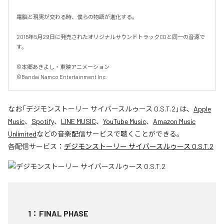
電脳と現実が交わる時、僕らの物語が進化する。

2015年5月29日に発売されたオリジナルサウンドトラックCDと同一の音源で
す。

©本郷あきよし・東映アニメーション

©Bandai Namco Entertainment Inc.
なお「
デジモンストーリー サイバースルゥース O.S.T.2
」は、
Apple
Music
、
Spotify
、
LINE MUSIC
、
YouTube Music
、
Amazon Music
Unlimited
などの音楽配信サービスで聴くことができる。
各配信サービス：
デジモンストーリー サイバースルゥース O.S.T.2
1
：
FINAL PHASE