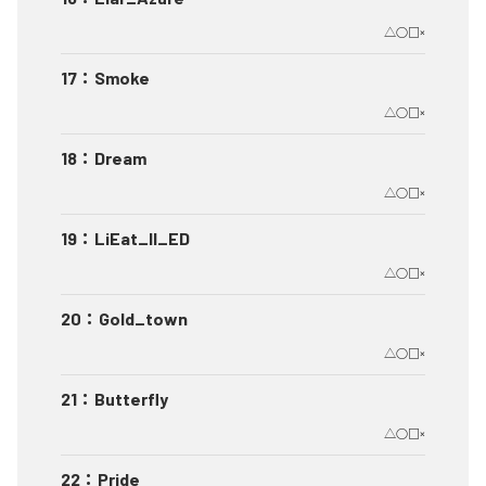
△○□×
17
：
Smoke
△○□×
18
：
Dream
△○□×
19
：
LiEat_II_ED
△○□×
20
：
Gold_town
△○□×
21
：
Butterfly
△○□×
22
：
Pride