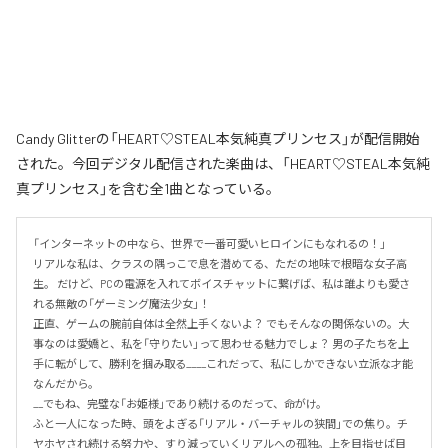
Candy Glitterの「HEART♡STEAL本気純真プリンセス」が配信開始
された。今回デジタル配信された楽曲は、「HEART♡STEAL本気純
真プリンセス」を含む全1曲となっている。
「インターネットの中なら、世界で一番可愛いヒロインにもなれるの！」

リアルな私は、クラスの隅っこで息を潜めてる、ただの地味で根暗な女子高
生。 だけど、PCの電源を入れてボイスチャットに繋げば、私は誰よりも愛さ
れる無敵の「ゲーミング魔法少女」！

正直、ゲームの腕前自体は全然上手くないよ？ でもそんなの関係ないの。大
事なのは愛嬌と、私を「守りたい」って思わせる魅力でしょ？ 男の子たちを上
手に転がして、勝利を掴み取る____これだって、私にしかできない立派な才能
なんだから。

__でもね、完璧な「お姫様」であり続けるのだって、命がけ。

ふと一人になった時、頭をよぎる「リアル・バーチャルの狭間」での焦り。チ
ヤホヤされ続ける努力や、すり減っていくリアルへの孤独。上を目指せば目