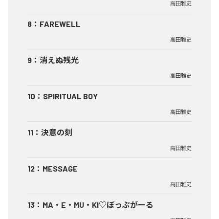
高田雅史
8
：
FAREWELL
高田雅史
9
：
消えぬ残光
高田雅史
10
：
SPIRITUAL BOY
高田雅史
11
：
決意の刻
高田雅史
12
：
MESSAGE
高田雅史
13
：
MA・E・MU・KI♡ぽっぷがーる