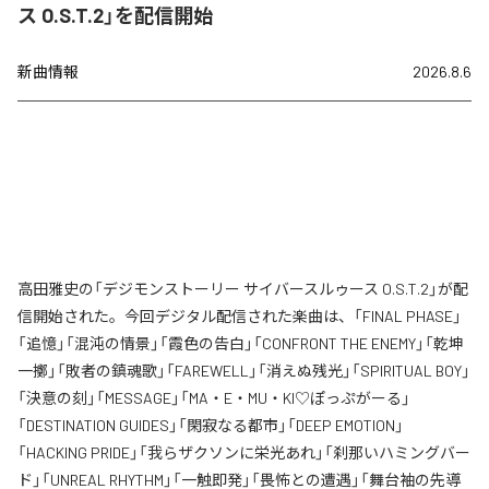
ス O.S.T.2」を配信開始
新曲情報
2026.8.6
高田雅史の「デジモンストーリー サイバースルゥース O.S.T.2」が配
信開始された。今回デジタル配信された楽曲は、「FINAL PHASE」
「追憶」「混沌の情景」「霞色の告白」「CONFRONT THE ENEMY」「乾坤
一擲」「敗者の鎮魂歌」「FAREWELL」「消えぬ残光」「SPIRITUAL BOY」
「決意の刻」「MESSAGE」「MA・E・MU・KI♡ぽっぷがーる」
「DESTINATION GUIDES」「閑寂なる都市」「DEEP EMOTION」
「HACKING PRIDE」「我らザクソンに栄光あれ」「刹那いハミングバー
ド」「UNREAL RHYTHM」「一触即発」「畏怖との遭遇」「舞台袖の先導