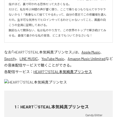
指すほど、裏で叩かれる恐怖だって大きくなる。

だけど、私を呼ぶ仲間の声が響く限り、ここで降りるつもりなんてサラサラ
ないから！ 「青春なんて捨ててやるわ」って、自分の意志でこの修羅場を選ん
だの。生半可な気持ちでヒロインやってるわけじゃないってこと、画面の向
こうの全員に証明してあげる。

腕前なんて関係ない、私は私のやり方で、この世界のトップで輝き続けてみ
せる。 最強で最かわな私の覚悟、どこまでもついてきなさいな！
なお「
HEART♡STEAL本気純真プリンセス
」は、
Apple Music
、
Spotify
、
LINE MUSIC
、
YouTube Music
、
Amazon Music Unlimited
など
の音楽配信サービスで聴くことができる。
各配信サービス：
HEART♡STEAL本気純真プリンセス
1
：
HEART♡STEAL本気純真プリンセス
Candy Glitter