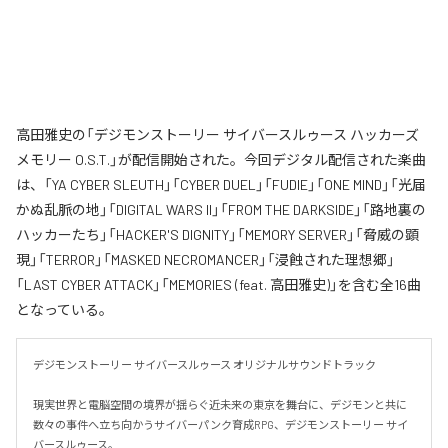
高田雅史の「デジモンストーリー サイバースルゥース ハッカーズ
メモリー O.S.T.」が配信開始された。今回デジタル配信された楽曲
は、「YA CYBER SLEUTH」「CYBER DUEL」「FUDIE」「ONE MIND」「光届
かぬ乱脈の地」「DIGITAL WARS II」「FROM THE DARKSIDE」「路地裏の
ハッカーたち」「HACKER'S DIGNITY」「MEMORY SERVER」「脅威の顕
現」「TERROR」「MASKED NECROMANCER」「浸蝕された理想郷」
「LAST CYBER ATTACK」「MEMORIES (feat. 高田雅史)」を含む全16曲
となっている。
デジモンストーリー サイバースルゥース オリジナルサウンドトラック

現実世界と電脳空間の境界が揺らぐ近未来の東京を舞台に、デジモンと共に
数々の事件へ立ち向かうサイバーパンク育成RPG、デジモンストーリー サイ
バースルゥース。
