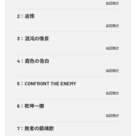
高田雅史
2
：
追憶
高田雅史
3
：
混沌の情景
高田雅史
4
：
霞色の告白
高田雅史
5
：
CONFRONT THE ENEMY
高田雅史
6
：
乾坤一擲
高田雅史
7
：
敗者の鎮魂歌