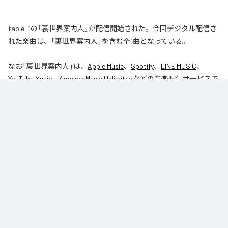
table_1の「裏世界案内人」が配信開始された。今回デジタル配信さ
れた楽曲は、「裏世界案内人」を含む全1曲となっている。
なお「
裏世界案内人
」は、
Apple Music
、
Spotify
、
LINE MUSIC
、
YouTube Music
、
Amazon Music Unlimited
などの音楽配信サービスで
聴くことができる。
各配信サービス：
裏世界案内人
1
：
裏世界案内人
table_1
Caro kissa