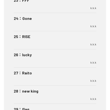
23
：
FFF
k.k.k
24
：
Gone
k.k.k
25
：
RISE
k.k.k
26
：
lucky
k.k.k
27
：
Raito
k.k.k
28
：
new king
k.k.k
29
：
flag