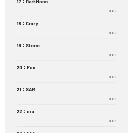
17
：
DarkMoon
k.k.k
18
：
Crazy
k.k.k
19
：
Storm
k.k.k
20
：
Fox
k.k.k
21
：
SAM
k.k.k
22
：
era
k.k.k