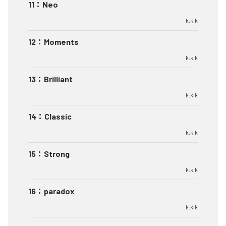
11
：
Neo
k.k.k
12
：
Moments
k.k.k
13
：
Brilliant
k.k.k
14
：
Classic
k.k.k
15
：
Strong
k.k.k
16
：
paradox
k.k.k