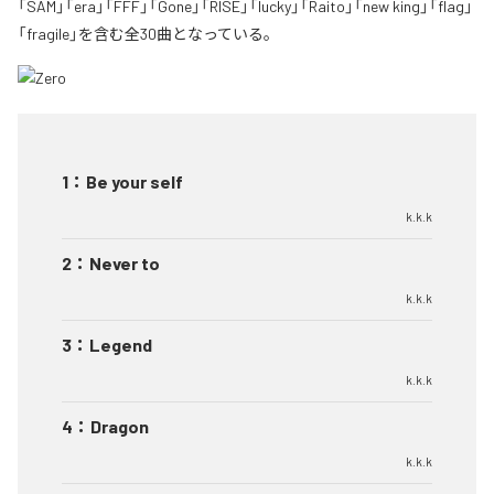
「SAM」「era」「FFF」「Gone」「RISE」「lucky」「Raito」「new king」「flag」
「fragile」を含む全30曲となっている。
1
：
Be your self
k.k.k
2
：
Never to
k.k.k
3
：
Legend
k.k.k
4
：
Dragon
k.k.k