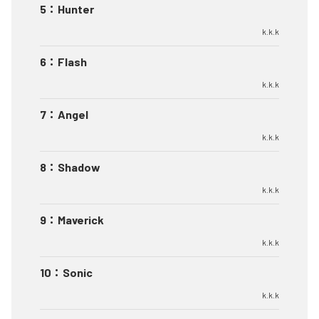
5
：
Hunter
k.k.k
6
：
Flash
k.k.k
7
：
Angel
k.k.k
8
：
Shadow
k.k.k
9
：
Maverick
k.k.k
10
：
Sonic
k.k.k