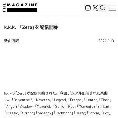
k.k.k、「Zero」を配信開始
新曲情報
2024.4.19
k.k.kの「Zero」が配信開始された。今回デジタル配信された楽曲
は、「Be your self」「Never to」「Legend」「Dragon」「Hunter」「Flash」
「Angel」「Shadow」「Maverick」「Sonic」「Neo」「Moments」「Brilliant」
「Classic」「Strong」「paradox」「DarkMoon」「Crazy」「Storm」「Fox」