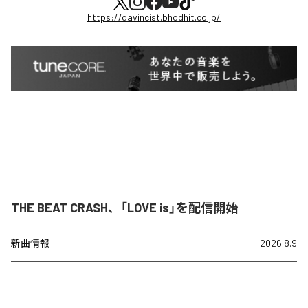
https://davincist.bhodhit.co.jp/
THE BEAT CRASH、「LOVE is」を配信開始
新曲情報
2026.8.9