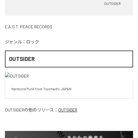
OUTSIDER
E.A.S.T. PEACE RECORDS
ジャンル：
ロック
OUTSIDER
Hardcore Punk from Toyohashi, JAPAN
OUTSIDER
の他のリリース：
OUTSIDER