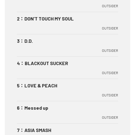
OUTSIDER
2
：
DON’T TOUCH MY SOUL
OUTSIDER
3
：
D.D.
OUTSIDER
4
：
BLACKOUT SUCKER
OUTSIDER
5
：
LOVE & PEACH
OUTSIDER
6
：
Messed up
OUTSIDER
7
：
ASIA SMASH