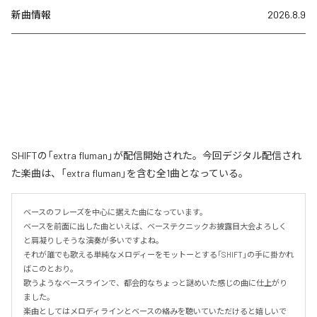
新曲情報
2026.8.9
SHIFTの「extra fluman」が配信開始された。今回デジタル配信され
た楽曲は、「extra fluman」を含む全1曲となっている。
ベースのフレーズを中心に据えた曲になっています。

ベースを前面に出した曲といえば、ベーステクニックお披露目大会よろしく
と肩凝りしそうな演奏が多いですよね。

それが誰でも歌える単純なメロディーをモットーとする「SHIFT」の手に掛かれ
ばこのとおり。

歌うようなベースラインで、都会的なちょっと謎めいた感じの曲に仕上がり
ました。

楽曲としてはメロディラインとベースの絡みを聴いていただけると嬉しいで