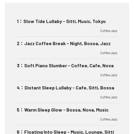
1
：
Slow Tide Lullaby - Sitti, Music, Tokyo
Coffee Jazz
2
：
Jazz Coffee Break - Night, Bossa, Jazz
Coffee Jazz
3
：
Soft Piano Slumber - Coffee, Cafe, Nova
Coffee Jazz
4
：
Distant Sleep Lullaby - Cafe, Sitti, Bossa
Coffee Jazz
5
：
Warm Sleep Glow - Bossa, Nova, Music
Coffee Jazz
6
：
Floating Into Sleep - Music, Lounge, Sitti