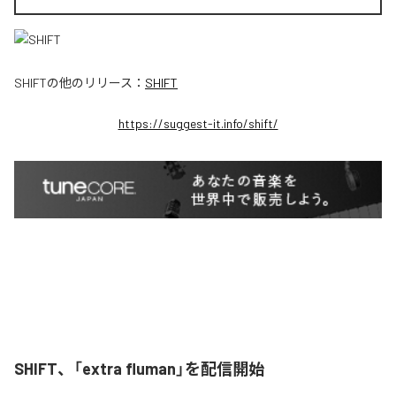
SHIFT
の他のリリース：
SHIFT
https://suggest-it.info/shift/
SHIFT、「extra fluman」を配信開始