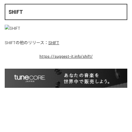
SHIFT
SHIFT
の他のリリース：
SHIFT
https://suggest-it.info/shift/