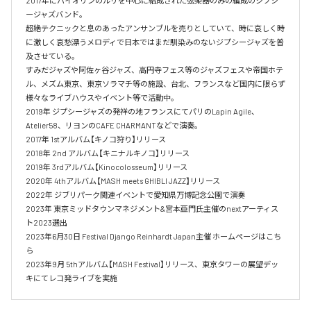
2017年にバイオリンのルリを中心に結成された弦楽器のみの編成のジプシ
ージャズバンド。

超絶テクニックと息のあったアンサンブルを売りとしていて、時に哀しく時
に激しく哀愁漂うメロディで日本ではまだ馴染みのないジプシージャズを普
及させている。

すみだジャズや阿佐ヶ谷ジャズ、高円寺フェス等のジャズフェスや帝国ホテ
ル、メズム東京、東京ソラマチ等の施設、台北、フランスなど国内に限らず
様々なライブハウスやイベント等で活動中。

2019年 ジプシージャズの発祥の地フランスにてパリのLapin Agile、
Atelier58、リヨンのCAFE CHARMANTなどで演奏。

2017年 1stアルバム【キノコ狩り】リリース

2018年 2nd アルバム【キニナルキノコ】リリース

2019年 3rdアルバム【Kinocolosseum】リリース

2020年 4thアルバム【MASH meets GHIBLI JAZZ】リリース

2022年 ジブリパーク関連イベントで愛知県万博記念公園で演奏

2023年 東京ミッドタウンマネジメント&宮本亜門氏主催のnextアーティス
ト2023選出

2023年6月30日 Festival Django Reinhardt Japan主催 ホームページはこち
ら

2023年9月 5thアルバム【MASH Festival】リリース、東京タワーの展望デッ
キにてレコ発ライブを実施