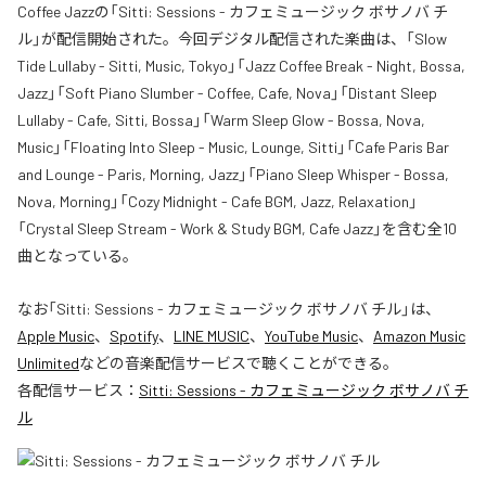
Coffee Jazzの「Sitti: Sessions - カフェミュージック ボサノバ チ
ル」が配信開始された。今回デジタル配信された楽曲は、「Slow
Tide Lullaby - Sitti, Music, Tokyo」「Jazz Coffee Break - Night, Bossa,
Jazz」「Soft Piano Slumber - Coffee, Cafe, Nova」「Distant Sleep
Lullaby - Cafe, Sitti, Bossa」「Warm Sleep Glow - Bossa, Nova,
Music」「Floating Into Sleep - Music, Lounge, Sitti」「Cafe Paris Bar
and Lounge - Paris, Morning, Jazz」「Piano Sleep Whisper - Bossa,
Nova, Morning」「Cozy Midnight - Cafe BGM, Jazz, Relaxation」
「Crystal Sleep Stream - Work & Study BGM, Cafe Jazz」を含む全10
曲となっている。
なお「
Sitti: Sessions - カフェミュージック ボサノバ チル
」は、
Apple Music
、
Spotify
、
LINE MUSIC
、
YouTube Music
、
Amazon Music
Unlimited
などの音楽配信サービスで聴くことができる。
各配信サービス：
Sitti: Sessions - カフェミュージック ボサノバ チ
ル