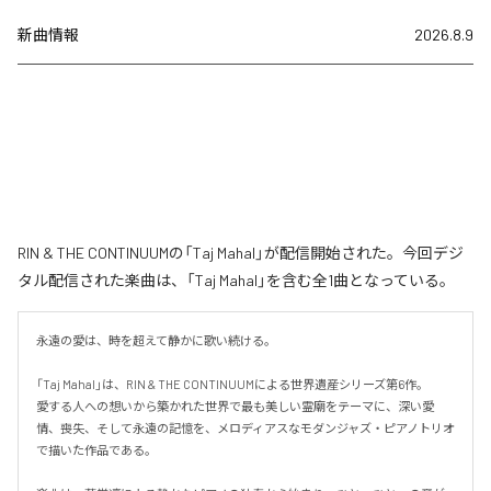
新曲情報
2026.8.9
RIN & THE CONTINUUMの「Taj Mahal」が配信開始された。今回デジ
タル配信された楽曲は、「Taj Mahal」を含む全1曲となっている。
永遠の愛は、時を超えて静かに歌い続ける。

「Taj Mahal」は、RIN & THE CONTINUUMによる世界遺産シリーズ第6作。

愛する人への想いから築かれた世界で最も美しい霊廟をテーマに、深い愛
情、喪失、そして永遠の記憶を、メロディアスなモダンジャズ・ピアノトリオ
で描いた作品である。
