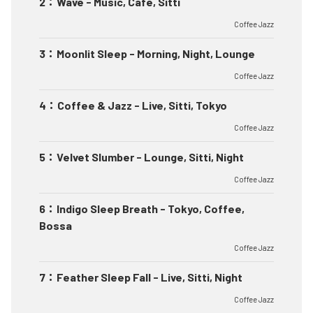
2
：
Wave - Music, Cafe, Sitti
Coffee Jazz
3
：
Moonlit Sleep - Morning, Night, Lounge
Coffee Jazz
4
：
Coffee & Jazz - Live, Sitti, Tokyo
Coffee Jazz
5
：
Velvet Slumber - Lounge, Sitti, Night
Coffee Jazz
6
：
Indigo Sleep Breath - Tokyo, Coffee,
Bossa
Coffee Jazz
7
：
Feather Sleep Fall - Live, Sitti, Night
Coffee Jazz