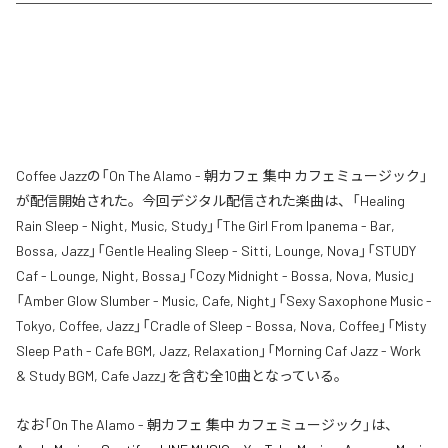
Coffee Jazzの「On The Alamo - 朝カフェ 集中 カフェミュージック」
が配信開始された。今回デジタル配信された楽曲は、「Healing
Rain Sleep - Night, Music, Study」「The Girl From Ipanema - Bar,
Bossa, Jazz」「Gentle Healing Sleep - Sitti, Lounge, Nova」「STUDY
Caf - Lounge, Night, Bossa」「Cozy Midnight - Bossa, Nova, Music」
「Amber Glow Slumber - Music, Cafe, Night」「Sexy Saxophone Music -
Tokyo, Coffee, Jazz」「Cradle of Sleep - Bossa, Nova, Coffee」「Misty
Sleep Path - Cafe BGM, Jazz, Relaxation」「Morning Caf Jazz - Work
& Study BGM, Cafe Jazz」を含む全10曲となっている。
なお「
On The Alamo - 朝カフェ 集中 カフェミュージック
」は、