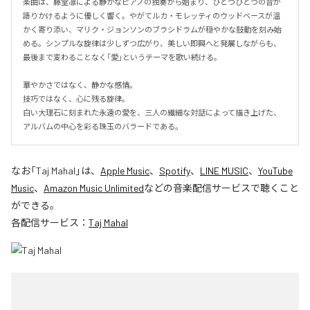
楽曲は、藤堂凛による静かなピアノの独奏から始まり、ひとつひとつの音が
語りかけるように優しく響く。やがてルカ・モレッティのウッドベースが温
かく寄り添い、マリク・ジョンソンのブラシドラムが穏やかな鼓動を刻み始
める。シンプルな旋律は少しずつ広がり、美しい即興へと発展しながらも、
最後まで変わることなく「愛」というテーマを歌い続ける。

華やかさではなく、静かな感情。

技巧ではなく、心に残る旋律。

白い大理石に刻まれた永遠の愛を、三人の繊細な対話によって描き上げた、
アルバムの中心を彩る珠玉のバラードである。
なお「
Taj Mahal
」は、
Apple Music
、
Spotify
、
LINE MUSIC
、
YouTube
Music
、
Amazon Music Unlimited
などの音楽配信サービスで聴くこと
ができる。
各配信サービス：
Taj Mahal