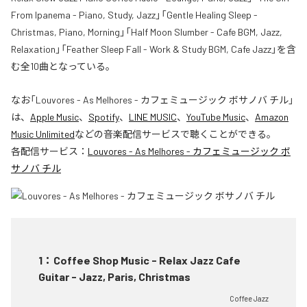
From Ipanema - Piano, Study, Jazz」「Gentle Healing Sleep -
Christmas, Piano, Morning」「Half Moon Slumber - Cafe BGM, Jazz,
Relaxation」「Feather Sleep Fall - Work & Study BGM, Cafe Jazz」を含
む全10曲となっている。
なお「
Louvores - As Melhores - カフェミュージック ボサノバ チル
」
は、
Apple Music
、
Spotify
、
LINE MUSIC
、
YouTube Music
、
Amazon
Music Unlimited
などの音楽配信サービスで聴くことができる。
各配信サービス：
Louvores - As Melhores - カフェミュージック ボ
サノバ チル
1
：
Coffee Shop Music - Relax Jazz Cafe
Guitar - Jazz, Paris, Christmas
Coffee Jazz