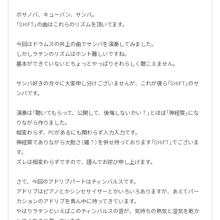
ボサノバ、キューバン、サンバ。

「SHIFT」の曲はこれらのリズムを頂いてます。

今回はドラムスの井上の曲でサンバを演奏してみました。

しかしラテンのリズムはホント難しいですね。

基本ができていないとちょっとやっぱりそれらしく聴こえません。

サンバ好きの方々に大変申し分けございませんが、これが僕ら「SHIFT」のサ
ンバです。

演奏は「聴いてもらって、公開して、後悔しないかい？」とほぼ「神経質」にな
りながら作りました。

相変わらず、PCがあるにも関わらず人力入力です。

神経質でありながら大胆さ（雑？）を併せ持っております「SHIFT」でございま
す。

ズレは相変わらずですので、謹んでお詫び申し上げます。

さて、今回のアドリブパートはティンバルスです。

アドリブはピアノとかシンセサイザーとかいろいろありますが、あえてパー
カションのアドリブを真ん中に持ってきています。

やはりラテンといえばこのティンバルスの音が、気持ちの熱気と湿気を乾か