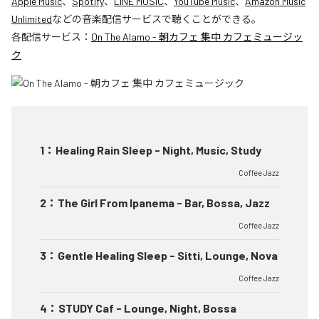
Apple Music
、
Spotify
、
LINE MUSIC
、
YouTube Music
、
Amazon Music
Unlimited
などの音楽配信サービスで聴くことができる。
各配信サービス：
On The Alamo - 朝カフェ 集中 カフェミュージッ
ク
1
：
Healing Rain Sleep - Night, Music, Study
Coffee Jazz
2
：
The Girl From Ipanema - Bar, Bossa, Jazz
Coffee Jazz
3
：
Gentle Healing Sleep - Sitti, Lounge, Nova
Coffee Jazz
4
：
STUDY Caf - Lounge, Night, Bossa