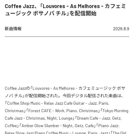
Coffee Jazz、「Louvores - As Melhores - カフェミ
ュージック ボサノバ チル」を配信開始
新曲情報
2026.8.9
Coffee Jazzの「Louvores - As Melhores - カフェミュージック ボサ
ノバ チル」が配信開始された。今回デジタル配信された楽曲は、
「Coffee Shop Music - Relax Jazz Cafe Guitar - Jazz, Paris,
Christmas」「Forest CAFE - Work, Piano, Christmas」「Tokyo Morning
Cafe Jazz - Christmas, Night, Lounge」「Dream Cafe - Jazz, Getz,
Coffee」「Amber Glow Slumber - Night, Getz, Cafe」「Piano Jazz:
Relax Slow Jazz Piano Coffee Music - Lounge, Paris, Jazz」「The Girl