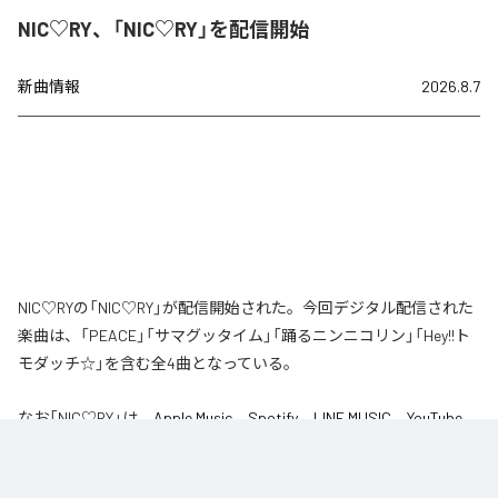
NIC♡RY、「NIC♡RY」を配信開始
新曲情報
2026.8.7
NIC♡RYの「NIC♡RY」が配信開始された。今回デジタル配信された
楽曲は、「PEACE」「サマグッタイム」「踊るニンニコリン」「Hey!!ト
モダッチ☆」を含む全4曲となっている。
なお「
NIC♡RY
」は、
Apple Music
、
Spotify
、
LINE MUSIC
、
YouTube
Music
、
Amazon Music Unlimited
などの音楽配信サービスで聴くこと
ができる。