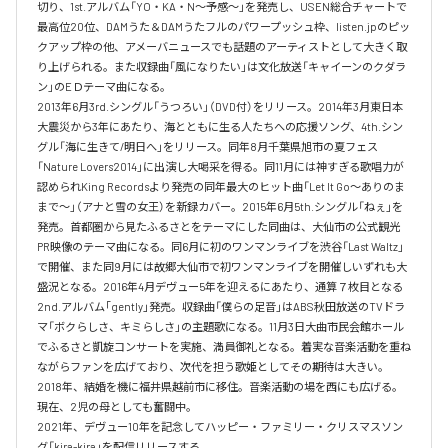
切り、1st.アルバム「YO・KA・N～予感～」を発売し、USEN総合チャートで
最高位20位、DAMうた＆DAMうたフルのパワープッシュ枠、listen.jpのピッ
クアップ枠の他、アメーバニュースでも話題のアーティストとして大きく取
り上げられる。また収録曲「風になりたい」は文化放送「キャイーンのクダラ
ン」のEＤテーマ曲になる。

2013年6月3rd.シングル「うつろい」（DVD付）をリリース。2014年3月東日本
大震災から3年にあたり、海とともに生る人たちへの応援ソング、4th.シン
グル「海に生きて/明日へ」をリリース。同年8月千葉県旭市の夏フェス
「Nature Lovers2014」に出演し大喝采を得る。同11月には神すぎる歌唱力が
認められKing Recordsより発売の同年最大のヒット曲「Let It Go～ありのま
まで～」（アナと雪の女王）を新録カバー。2015年6月5th.シングル「ねぇ」を
発売。首都圏から見たふるさとをテーマにした同曲は、大仙市の公式観光
PR映像のテーマ曲になる。同6月に初のワンマンライブを渋谷「Last Waltz」
で開催、また同9月には故郷大仙市で初ワンマンライブを開催しいずれも大
盛況となる。2016年4月デヴュー5年を迎えるにあたり、通算７枚目となる
2nd.アルバム｢gently｣発売。収録曲「僕らの足音」はABS秋田放送のTVドラ
マ「ボクらしさ、キミらしさ」の主題歌になる。11月3日大曲市民会館ホール
でふるさと凱旋コンサートを実施、満員御礼となる。着実な音楽活動を重ね
ながらファンを広げており、次代を担う歌姫としてその期待は大きい。

2018年、結婚を機に福井県越前市に移住。音楽活動の場を西にも広げる。
現在、2児の母としても奮闘中。

2021年、デヴュー10年を記念してハッピー・ファミリー・クリスマスソン
グ「kira-kira」を配信リリースする。