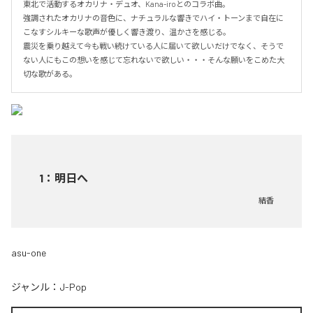
東北で活動するオカリナ・デュオ、Kana-iroとのコラボ曲。

強調されたオカリナの音色に、ナチュラルな響きでハイ・トーンまで自在に
こなすシルキーな歌声が優しく響き渡り、温かさを感じる。

震災を乗り越えて今も戦い続けている人に届いて欲しいだけでなく、そうで
ない人にもこの想いを感じて忘れないで欲しい・・・そんな願いをこめた大
切な歌がある。
1
：
明日へ
結香
asu-one
ジャンル：
J-Pop