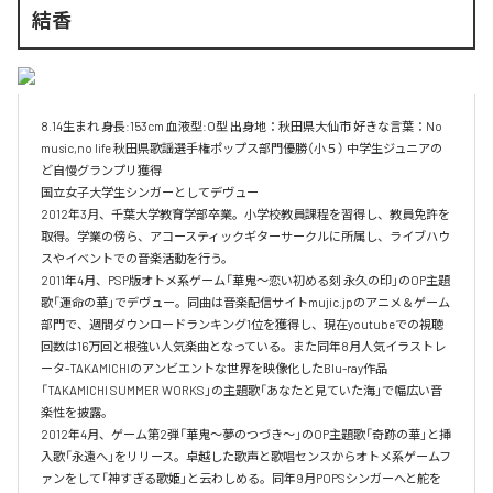
結香
8.14生まれ 身長:153cm 血液型:O型 出身地：秋田県大仙市 好きな言葉：No 
music,no life 秋田県歌謡選手権ポップス部門優勝（小５） 中学生ジュニアの
ど自慢グランプリ獲得

国立女子大学生シンガーとしてデヴュー

2012年3月、千葉大学教育学部卒業。小学校教員課程を習得し、教員免許を
取得。学業の傍ら、アコースティックギターサークルに所属し、ライブハウ
スやイベントでの音楽活動を行う。

2011年4月、PSP版オトメ系ゲーム「華鬼～恋い初める刻 永久の印」のOP主題
歌「運命の華」でデヴュー。同曲は音楽配信サイトmujic.jpのアニメ＆ゲーム
部門で、週間ダウンロードランキング1位を獲得し、現在youtubeでの視聴
回数は16万回と根強い人気楽曲となっている。また同年8月人気イラストレ
ータ-TAKAMICHIのアンビエントな世界を映像化したBlu-ray作品
「TAKAMICHI SUMMER WORKS」の主題歌「あなたと見ていた海」で幅広い音
楽性を披露。

2012年4月、ゲーム第2弾「華鬼～夢のつづき～」のOP主題歌「奇跡の華」と挿
入歌「永遠へ」をリリース。卓越した歌声と歌唱センスからオトメ系ゲームフ
ァンをして「神すぎる歌姫」と云わしめる。同年9月POPSシンガーへと舵を