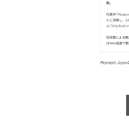
動。

代表作『Pass
とに没頭し、20
ム『Only Built 
日本語による執
はWeb岩波で
Moment Joon