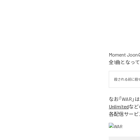
Moment 
全1曲となっ
殺される前に殺
なお「
WAR
」
Unlimited
など
各配信サービ