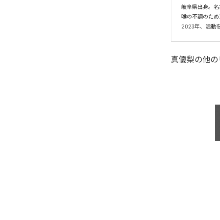
岐阜県出身。名
喉の不調のため
2023年、活動
真優梨
の他の