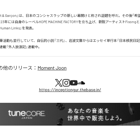
port & Garçon』は、日本のコンシャスラップの新しい幕開けと称され話題を呼だ。その後「
23年には自身のレーベルHOPE MACHINE FACTORYを立ち上げ、新鋭アーティストFison
4 Human Links』を発表。

筆活動も並行していて、自伝的小説『三代』、岩波文庫からはエッセイ単行本『日本移民日記
新連載『外人放浪記』連載中。
の他のリリース：
Moment Joon
https://inceptiongur.thebase.in/