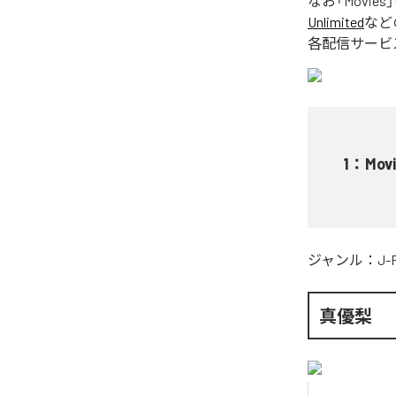
なお「
Movies
Unlimited
など
各配信サービ
1
：
Mov
ジャンル：
J-
真優梨