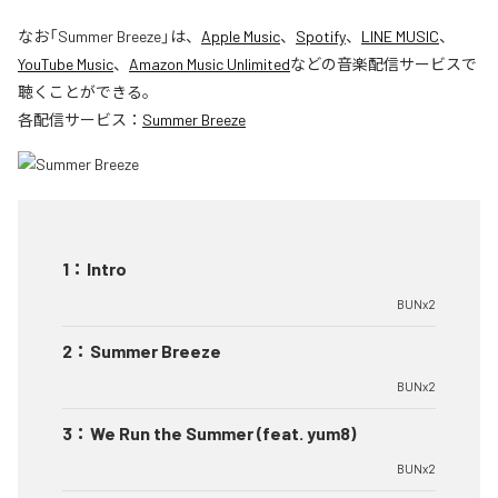
なお「
Summer Breeze
」は、
Apple Music
、
Spotify
、
LINE MUSIC
、
YouTube Music
、
Amazon Music Unlimited
などの音楽配信サービスで
聴くことができる。
各配信サービス：
Summer Breeze
1
：
Intro
BUNx2
2
：
Summer Breeze
BUNx2
3
：
We Run the Summer (feat. yum8)
BUNx2