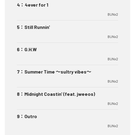
4
：
4ever for 1
BUNx2
5
：
Still Runnin'
BUNx2
6
：
G.H.W
BUNx2
7
：
Summer Time 〜sultry vibes〜
BUNx2
8
：
Midnight Coastin' (feat. jweeos)
BUNx2
9
：
Outro
BUNx2