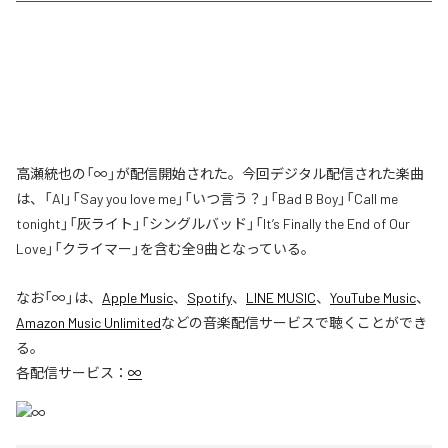
高瀬統也の「∞」が配信開始された。今回デジタル配信された楽曲
は、「AI」「Say you love me」「いつ言う？」「Bad B Boy」「Call me
tonight」「灰ライト」「シングルバッド」「It’s Finally the End of Our
Love」「クライマー」を含む全9曲となっている。
なお「
∞
」は、
Apple Music
、
Spotify
、
LINE MUSIC
、
YouTube Music
、
Amazon Music Unlimited
などの音楽配信サービスで聴くことができ
る。
各配信サービス：
∞