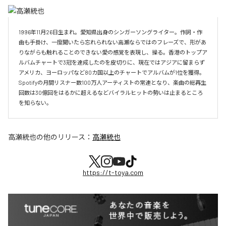
1996年11月26日生まれ。愛知県出身のシンガーソングライター。作詞・作
曲も手掛け、一度聞いたら忘れられない高瀬ならではのフレーズで、形があ
りながらも触れることのできない愛の感覚を表現し、操る。香港のトップア
ルバムチャートで3冠を達成したのを皮切りに、現在ではアジアに留まらず
アメリカ、ヨーロッパなど80カ国以上のチャートでアルバムが1位を獲得。
Spotifyの月間リスナー数100万人アーティストの常連となり、楽曲の総再生
回数は30億回をはるかに超えるなどバイラルヒットの勢いは止まるところ
を知らない。
高瀬統也
の他のリリース：
高瀬統也
https://t-toya.com