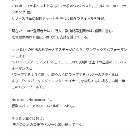
2016年　コラボベストとなる『コラボ de ハジベスト。』ではLINE MUSICラ
ンキング1位。

リリース作品は配信チャートを中心に数々のタイトルを獲得。

現在YouTube登録者数は20万人、楽曲総再生回数は2億回に達し、

老若男女問わず幅広い世代から支持を受けている。 

back DJとの連携のみで一人でステージに立ち、ワンマイクでパフォーマン
スしきる、

“ソロライブアーティスト”として、10,000%現場叩き上げの圧巻のLIVEパフ
ォーマンスと

「ラップするように歌い、歌うようにラップする」ハジ→のスタイルは、

まさに「シンガーソング・エンターテイナー」を自称するに相応しい唯一無
二のハジ→ワールド。

No music , No human life。

音楽はパワーであり、エネルギーである。

そう真っ直ぐに信じ、
