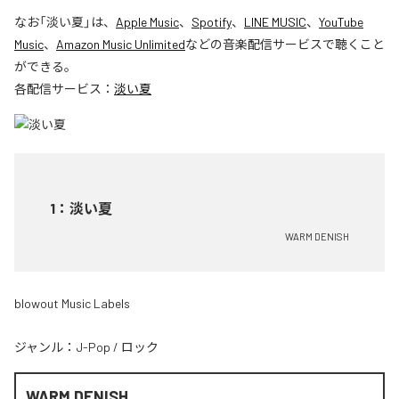
なお「
淡い夏
」は、
Apple Music
、
Spotify
、
LINE MUSIC
、
YouTube
Music
、
Amazon Music Unlimited
などの音楽配信サービスで聴くこと
ができる。
各配信サービス：
淡い夏
1
：
淡い夏
WARM DENISH
blowout Music Labels
ジャンル：
J-Pop
/
ロック
WARM DENISH