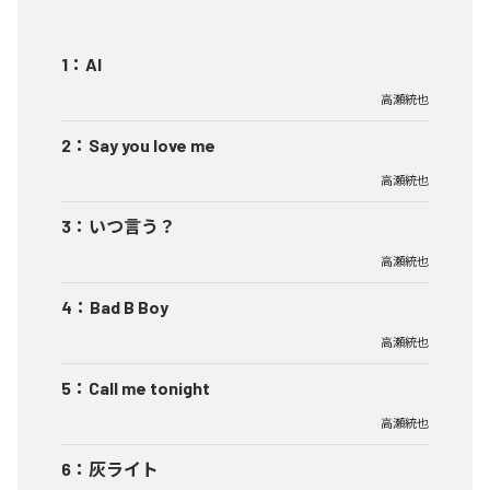
1
：
AI
高瀬統也
2
：
Say you love me
高瀬統也
3
：
いつ言う？
高瀬統也
4
：
Bad B Boy
高瀬統也
5
：
Call me tonight
高瀬統也
6
：
灰ライト