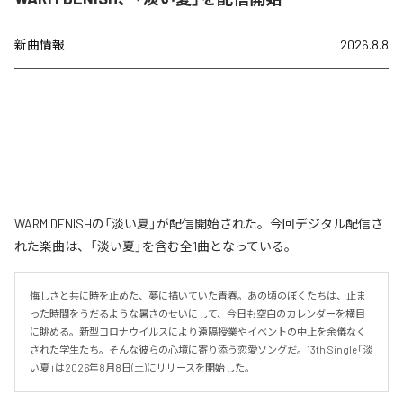
新曲情報
2026.8.8
WARM DENISHの「淡い夏」が配信開始された。今回デジタル配信さ
れた楽曲は、「淡い夏」を含む全1曲となっている。
悔しさと共に時を止めた、夢に描いていた青春。あの頃のぼくたちは、止ま
った時間をうだるような暑さのせいにして、今日も空白のカレンダーを横目
に眺める。新型コロナウイルスにより遠隔授業やイベントの中止を余儀なく
された学生たち。そんな彼らの心境に寄り添う恋愛ソングだ。13th Single「淡
い夏」は2026年8月8日(土)にリリースを開始した。