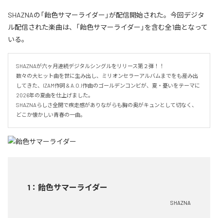
SHAZNAの「飴色サマーライダー」が配信開始された。今回デジタ
ル配信された楽曲は、「飴色サマーライダー」を含む全1曲となって
いる。
SHAZNAが六ヶ月連続デジタルシングルをリリース第２弾！！

数々の大ヒット曲を世に生み出し、ミリオンセラーアルバムまでをも産み出
してきた、IZAM作詞 & A.O.I作曲のゴールデンコンビが、夏・憂いをテーマに
2026年の夏曲を仕上げました。

SHAZNAらしさ全開で疾走感がありながらも胸の奥がキュンとして切なく、
どこか懐かしい青春の一曲。
1
：
飴色サマーライダー
SHAZNA