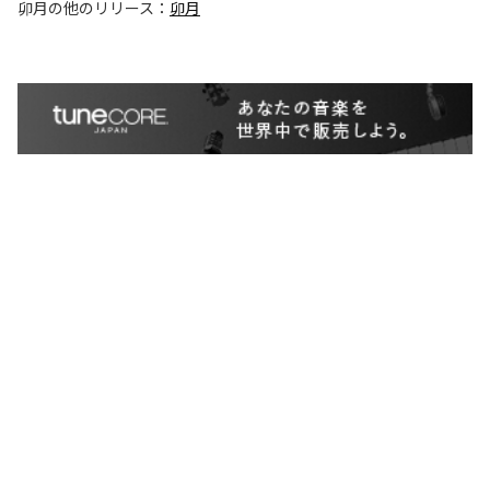
卯月
の他のリリース：
卯月