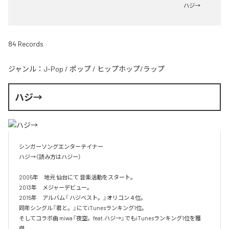
ハジ→
84 Records
ジャンル：
J-Pop
/
ポップ
/
ヒップホップ/ラップ
ハジ→
シンガーソングエンターテイナー

ハジ→（読み方はハジー）

2005年　地元 仙台にて 音楽活動をスタート。

2013年　メジャーデビュー。

2015年　アルバム『 ハジベスト。』オリコン４位。

同年シングル『君と。』にてiTunesランキング1位。

そしてコラボ曲 miwa『夜空。feat.ハジ→』でもiTunesランキング1位を獲
得。
