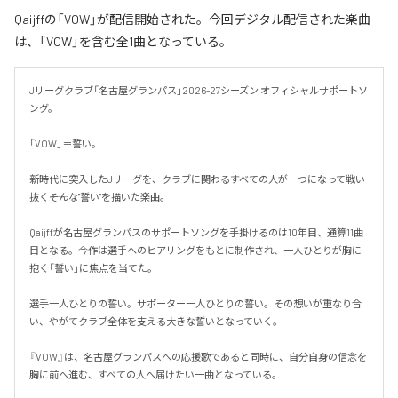
Qaijffの「VOW」が配信開始された。今回デジタル配信された楽曲
は、「VOW」を含む全1曲となっている。
Jリーグクラブ「名古屋グランパス」2026-27シーズン オフィシャルサポートソ
ング。

「VOW」＝誓い。

新時代に突入したJリーグを、クラブに関わるすべての人が一つになって戦い
抜く――そんな"誓い"を描いた楽曲。

Qaijffが名古屋グランパスのサポートソングを手掛けるのは10年目、通算11曲
目となる。今作は選手へのヒアリングをもとに制作され、一人ひとりが胸に
抱く「誓い」に焦点を当てた。

選手一人ひとりの誓い。サポーター一人ひとりの誓い。その想いが重なり合
い、やがてクラブ全体を支える大きな誓いとなっていく。

『VOW』は、名古屋グランパスへの応援歌であると同時に、自分自身の信念を
胸に前へ進む、すべての人へ届けたい一曲となっている。