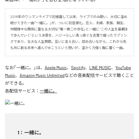
2018年のワンマンライブで初披露して以来、ライブでのみ歌い、大切に温め
続けてきた一曲「一緒に。」が、ついに初音源化。恋人、夫婦、家族、親友、
仲間――様々な関係に重なる大切な「唯一無二の存在」と一緒に “この人生を最期ま
で歩んでいく”という決意を、ハジ→らしい真っ直ぐな言葉で綴ったラブソン
グであり、壮大な人生賛歌。互いに支え合い、認め合いながら、これから先
も共に創る未来へ進んでゆこうという想いが、温かく力強く胸に響く一曲。
なお「
一緒に。
」は、
Apple Music
、
Spotify
、
LINE MUSIC
、
YouTube
Music
、
Amazon Music Unlimited
などの音楽配信サービスで聴くこと
ができる。
各配信サービス：
一緒に。
1
：
一緒に。