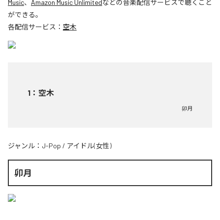
Music
、
Amazon Music Unlimited
などの音楽配信サービスで聴くこと
ができる。
各配信サービス：
空木
1
：
空木
卯月
ジャンル：
J-Pop
/
アイドル(女性)
卯月