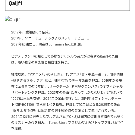
Qaijff
2012年、愛知県にて結成。

2017年、ソニーミュージックよりメジャーデビュー。

2021年に独立し、現在はcon anima Inc.に所属。

ピアノサウンドを軸として多様なジャンルの音楽が混在するQaijffの楽曲
は、高い強度の音楽性と独自性を持つ。

結成以来、TVアニメ「いぬやしき」、TVアニメ「真・中華一番！」、NHK情報
番組「さらさらサラダ」など、様々なTVのテーマ楽曲を担当。2016年から現
在に至るまでの10年間、Jリーグチーム「名古屋グランパス」のオフィシャル
サポートソングを担当。2023年の楽曲「たぎってしかたないわ」はTikTokで
100万回再生を突破。2024年の楽曲「誇れ」は、ZIP-FMオフィシャルチャー
ト「ZIP-HOT100」で見事１位を獲得。担当して10年目となる2025年の楽曲
「掴まえろ頂点を」は試合前の選手紹介時の音楽として使用されている。

2024年12月に発売したフルアルバム[YOKU]は国内に留まらず海外でも多く
のリスナーの心を掴み、iTunes Store ブラジルの”J-POPトップアルバム” 1位
を獲得。
