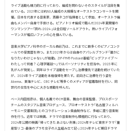
ライブ活動も精力的に行っており、編成を問わないそのスタイルが注目を集
めている。2021年には約50人編成の大規模なオーケストラコンサートを開
催。日本を代表する音楽家、斎藤ネコが指揮者として参加、オーケストラ編
曲もメンバー自身で手掛ける。ピアノトリオ編成で臨んだ2024年夏開催の
ワンマンツアー「誇れ-2024-」は全日程ソールドアウト。熱いライブパフォ
ーマンスが幅広いファンの心を掴んでいる。

音楽大学ピアノ科卒のボーカル森彩乃は、これまでに数多くのピアノコンク
ールでの受賞歴を持つ。また2021年からは自身のアパレルブランド「誰かに
なりたいわけじゃない」が始動。ZIP-FMの Podcast番組「ビッグファイブ 〜
わたしって何者？ 心理学雑談〜」ではパーソナリティを担当中。2023 年に
乳がんが発覚し、同年はライブ活動をセーブし治療優先で活動を続けていた
が、2024年ライブ活動を本格復帰を果たす。前向きに治療を行う姿を
Abema、東海テレビ、CBC テレビ等多くのメディアが密着取材を行い、同
世代の女性を中心に大きな感動を呼んだ。

ベース内田旭彦は、個人名義でのCM音楽、舞台の音楽監督、プロスポーツ
チームのスタジアム音楽プロデュース、プロオーケストラ「名古屋フィルハ
ーモニー交響楽団」とのコラボレーション楽曲制作など、多岐に渡り音楽制
作を行う。近年では映画、ドラマの音楽制作も積極的に行なっており、
2024年公開の映画『帰ってきた あぶない刑事』2024年テレビ東京ドラマ『量
産型リコ -最後のプラモ女子の人生組み立て記-』2024年テレビ朝日ドラマ