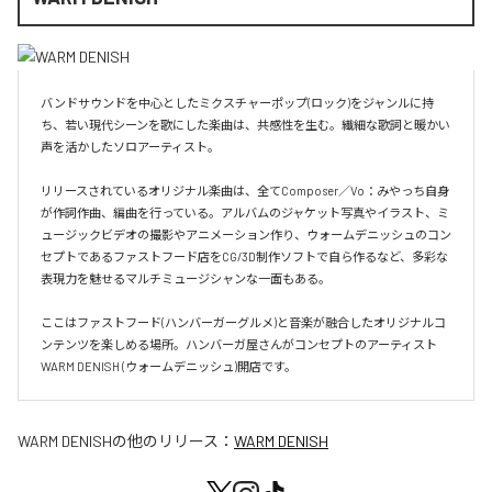
バンドサウンドを中心としたミクスチャーポップ(ロック)をジャンルに持
ち、若い現代シーンを歌にした楽曲は、共感性を生む。繊細な歌詞と暖かい
声を活かしたソロアーティスト。

リリースされているオリジナル楽曲は、全てComposer／Vo：みやっち自身
が作詞作曲、編曲を行っている。アルバムのジャケット写真やイラスト、ミ
ュージックビデオの撮影やアニメーション作り、ウォームデニッシュのコン
セプトであるファストフード店をCG/3D制作ソフトで自ら作るなど、多彩な
表現力を魅せるマルチミュージシャンな一面もある。

ここはファストフード(ハンバーガーグルメ)と音楽が融合したオリジナルコ
ンテンツを楽しめる場所。ハンバーガ屋さんがコンセプトのアーティスト
WARM DENISH (ウォームデニッシュ)開店です。
WARM DENISH
の他のリリース：
WARM DENISH