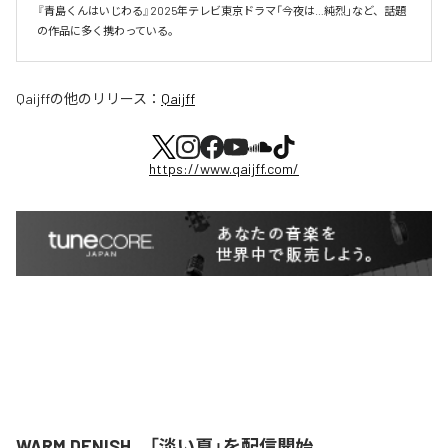
『青島くんはいじわる』2025年テレビ東京ドラマ「今夜は…純烈」など、話題
の作品に多く携わっている。
Qaijff
の他のリリース：
Qaijff
https://www.qaijff.com/
WARM DENISH、「淡い夏」を配信開始