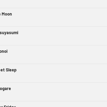
e Moon
suyasumi
onoi
et Sleep
ogare
ny Friday