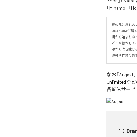
Moon」「Natsuy
「Minamo」
夏の風と癒しのノ
ORANCHAが贈
朝から始まりゆっ
どこか懐かしく
窓から吹き抜け
読書や作業のお
なお「
Augast
Unlimited
など
各配信サービ
1
：
Ora