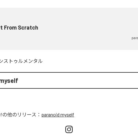
rt From Scratch
par
ンストゥルメンタル
 myself
f
の他のリリース：
paranoid myself