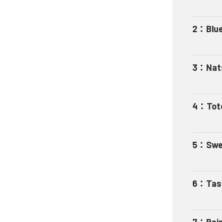
2
：
Blu
3
：
Nat
4
：
Tot
5
：
Swe
6
：
Tas
7
：
Rai