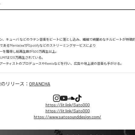
A
ン、キューバ などのラテン音楽をビートに落とし込み、繊細で綺麗めなチルビートが特徴的。
mである"Mentatea"がSpotifyなどのストリーミングサービスにより

を獲得し総再生数が500万再生以上。

UMI"は120万再生されている。

アーティストのプロデュースやRemixなどを行い、広告や地上波の音楽も手がける。
他のリリース：
ORANCHA
https://lit.link/Sato000
https://lit.link/Sato000
https://www.satosounddesign.com/