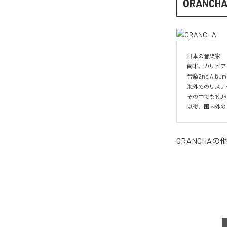
ORANCH
日本の音楽家

南米、カリビア
音楽2nd Albu
海外でのリスナー
その中でも"KUR
以後、国内外の
ORANCHA
の