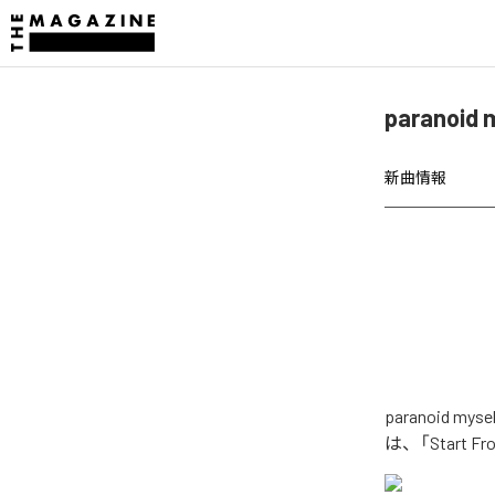
paranoid
新曲情報
paranoid 
は、「Start 