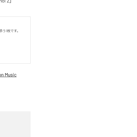
oi 2」
う1枚です。

n Music