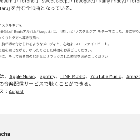
asumi」「Totonoi」「Sweet Sleep」「Tasogare」「Rainy Friday」「Toton
「Hotaru」を含む全10曲となっている。
スタルギアを

る最新Lofi Beatsアルバム『August』は、「癒し」と「ノスタルジア」をテーマにした、夏に寄り添
くりと夕方へ導き夜風へ

、胸が締め付けられるようなメロディと、心地よいローファイ・ビート。

る風を感じながら、ゆったりとした時間をお過ごしください。

供に、そして寝る前のBGMなどリラックスした時間をお過ごしください
」は、
Apple Music
、
Spotify
、
LINE MUSIC
、
YouTube Music
、
Amazo
の音楽配信サービスで聴くことができる。
ス：
Augast
ncha