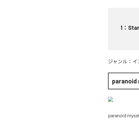
1
：
Sta
ジャンル：
イ
paranoid
paranoid mysel