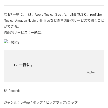
なお「
一緒に。
」は、
Apple Music
、
Spotify
、
LINE MUSIC
、
YouTube
Music
、
Amazon Music Unlimited
などの音楽配信サービスで聴くこと
ができる。
各配信サービス：
一緒に。
1
：
一緒に。
ハジ→
84 Records
ジャンル：
J-Pop
/
ポップ
/
ヒップホップ/ラップ