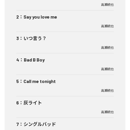
高瀬統也
2
：
Say you love me
高瀬統也
3
：
いつ言う？
高瀬統也
4
：
Bad B Boy
高瀬統也
5
：
Call me tonight
高瀬統也
6
：
灰ライト
高瀬統也
7
：
シングルバッド