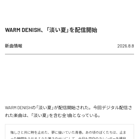
WARM DENISH、「淡い夏」を配信開始
新曲情報
2026.8.8
WARM DENISHの「淡い夏」が配信開始された。今回デジタル配信さ
れた楽曲は、「淡い夏」を含む全1曲となっている。
悔しさと共に時を止めた、夢に描いていた青春。あの頃のぼくたちは、止ま
った時間をうだるような暑さのせいにして、今日も空白のカレンダーを横目