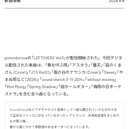
新曲情報
2026.8.8
pomodorosaの「LEFTOVERS Vol.3」が配信開始された。今回デジタ
ル配信された楽曲は、「春を呼ぶ雨」「アスタラ」「曇天」「森のくま
さん (Cover)」「JTS Rec01」「風の谷のナウシカ (Cover)」「Seven」「や
まぬ雨など (2026)」「sound sketch 3-11-2014」「without moving」
「Mori Moog」「Spring Shadow」「段ボールギター」「梅雨の日オーケ
ストラ」を含む全14曲となっている。
SoundCloudなどでデモやテスト音源として一部公開されていたものの今ま
で正式なリリースにはなっていなかったレアトラック、未発表音源をまとめた
もの第三弾。

春から夏にかけて季節感のあるオーダーになっています。
