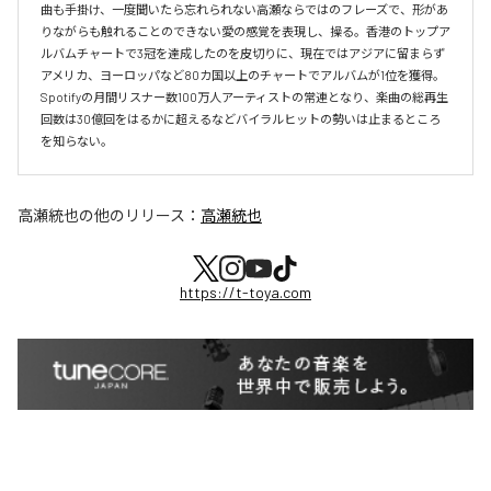
曲も手掛け、一度聞いたら忘れられない高瀬ならではのフレーズで、形があ
りながらも触れることのできない愛の感覚を表現し、操る。香港のトップア
ルバムチャートで3冠を達成したのを皮切りに、現在ではアジアに留まらず
アメリカ、ヨーロッパなど80カ国以上のチャートでアルバムが1位を獲得。
Spotifyの月間リスナー数100万人アーティストの常連となり、楽曲の総再生
回数は30億回をはるかに超えるなどバイラルヒットの勢いは止まるところ
を知らない。
高瀬統也
の他のリリース：
高瀬統也
https://t-toya.com