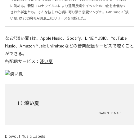
に眺める。新型コロナウイルスにより遠隔授業やイベントの中止を余儀なく
された学生たち。そんな彼らの心境に寄り添う恋愛ソングだ。13th Single「淡
い夏」は2026年8月8日(土)にリリースを開始した。
なお「
淡い夏
」は、
Apple Music
、
Spotify
、
LINE MUSIC
、
YouTube
Music
、
Amazon Music Unlimited
などの音楽配信サービスで聴くこと
ができる。
各配信サービス：
淡い夏
1
：
淡い夏
WARM DENISH
blowout Music Labels