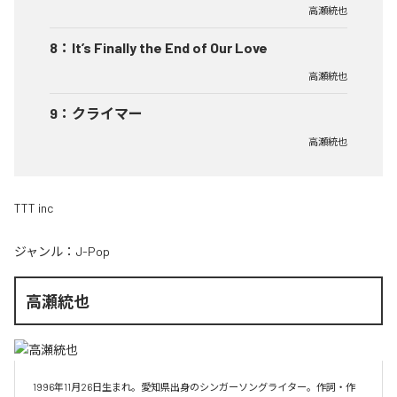
高瀬統也
8
：
It’s Finally the End of Our Love
高瀬統也
9
：
クライマー
高瀬統也
TTT inc
ジャンル：
J-Pop
高瀬統也
1996年11月26日生まれ。愛知県出身のシンガーソングライター。作詞・作