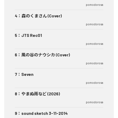
pomodorosa
4
：
森のくまさん (Cover)
pomodorosa
5
：
JTS Rec01
pomodorosa
6
：
風の谷のナウシカ (Cover)
pomodorosa
7
：
Seven
pomodorosa
8
：
やまぬ雨など (2026)
pomodorosa
9
：
sound sketch 3-11-2014