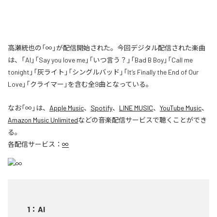
高瀬統也の「∞」が配信開始された。今回デジタル配信された楽曲
は、「AI」「Say you love me」「いつ言う？」「Bad B Boy」「Call me
tonight」「灰ライト」「シングルバッド」「It’s Finally the End of Our
Love」「クライマー」を含む全9曲となっている。
なお「
∞
」は、
Apple Music
、
Spotify
、
LINE MUSIC
、
YouTube Music
、
Amazon Music Unlimited
などの音楽配信サービスで聴くことができ
る。
各配信サービス：
∞
1
：
AI