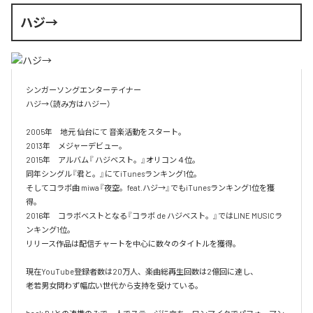
ハジ→
シンガーソングエンターテイナー

ハジ→（読み方はハジー）

2005年　地元 仙台にて 音楽活動をスタート。

2013年　メジャーデビュー。

2015年　アルバム『 ハジベスト。』オリコン４位。

同年シングル『君と。』にてiTunesランキング1位。

そしてコラボ曲 miwa『夜空。feat.ハジ→』でもiTunesランキング1位を獲
得。

2016年　コラボベストとなる『コラボ de ハジベスト。』ではLINE MUSICラ
ンキング1位。

リリース作品は配信チャートを中心に数々のタイトルを獲得。

現在YouTube登録者数は20万人、楽曲総再生回数は2億回に達し、

老若男女問わず幅広い世代から支持を受けている。 
