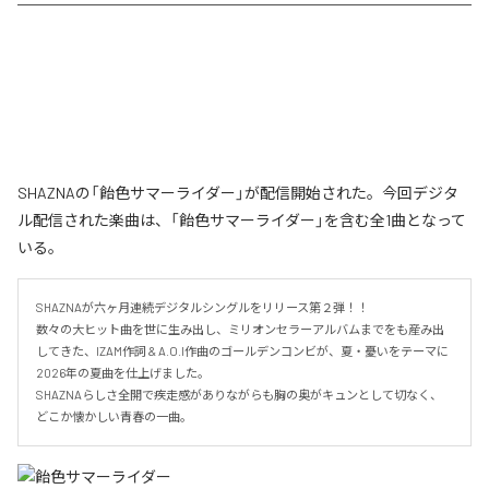
SHAZNAの「飴色サマーライダー」が配信開始された。今回デジタ
ル配信された楽曲は、「飴色サマーライダー」を含む全1曲となって
いる。
SHAZNAが六ヶ月連続デジタルシングルをリリース第２弾！！

数々の大ヒット曲を世に生み出し、ミリオンセラーアルバムまでをも産み出
してきた、IZAM作詞 & A.O.I作曲のゴールデンコンビが、夏・憂いをテーマに
2026年の夏曲を仕上げました。

SHAZNAらしさ全開で疾走感がありながらも胸の奥がキュンとして切なく、
どこか懐かしい青春の一曲。