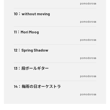
pomodorosa
10
：
without moving
pomodorosa
11
：
Mori Moog
pomodorosa
12
：
Spring Shadow
pomodorosa
13
：
段ボールギター
pomodorosa
14
：
梅雨の日オーケストラ
pomodorosa