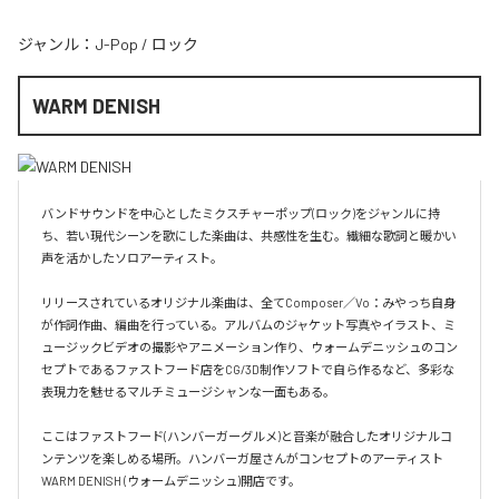
ジャンル：
J-Pop
/
ロック
WARM DENISH
バンドサウンドを中心としたミクスチャーポップ(ロック)をジャンルに持
ち、若い現代シーンを歌にした楽曲は、共感性を生む。繊細な歌詞と暖かい
声を活かしたソロアーティスト。

リリースされているオリジナル楽曲は、全てComposer／Vo：みやっち自身
が作詞作曲、編曲を行っている。アルバムのジャケット写真やイラスト、ミ
ュージックビデオの撮影やアニメーション作り、ウォームデニッシュのコン
セプトであるファストフード店をCG/3D制作ソフトで自ら作るなど、多彩な
表現力を魅せるマルチミュージシャンな一面もある。

ここはファストフード(ハンバーガーグルメ)と音楽が融合したオリジナルコ
ンテンツを楽しめる場所。ハンバーガ屋さんがコンセプトのアーティスト
WARM DENISH (ウォームデニッシュ)開店です。