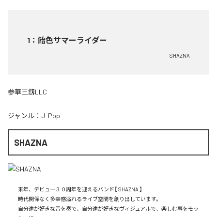
1
：
飴色サマーライダー
SHAZNA
参華三釼LLC
ジャンル：
J-Pop
SHAZNA
来年、デビュー３０周年を迎えるバンド【 SHAZNA 】

時代関係なく多幸感溢れるライブ空間を創り出しています。

自分達が好きな音を奏で、自分達が好きなヴィジュアルで、楽しむ事をモッ