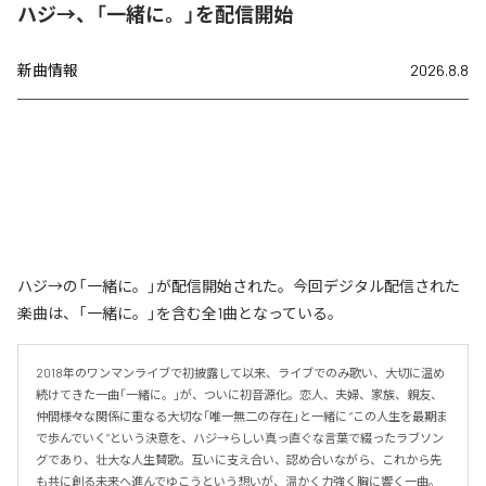
ハジ→、「一緒に。」を配信開始
新曲情報
2026.8.8
ハジ→の「一緒に。」が配信開始された。今回デジタル配信された
楽曲は、「一緒に。」を含む全1曲となっている。
2018年のワンマンライブで初披露して以来、ライブでのみ歌い、大切に温め
続けてきた一曲「一緒に。」が、ついに初音源化。恋人、夫婦、家族、親友、
仲間――様々な関係に重なる大切な「唯一無二の存在」と一緒に “この人生を最期ま
で歩んでいく”という決意を、ハジ→らしい真っ直ぐな言葉で綴ったラブソン
グであり、壮大な人生賛歌。互いに支え合い、認め合いながら、これから先
も共に創る未来へ進んでゆこうという想いが、温かく力強く胸に響く一曲。