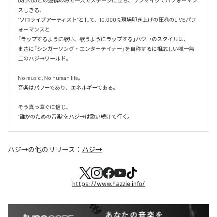
back DJとの連携のみで一人でステージに立ち、ワンマイクでパフォーマン
スしきる、

“ソロライブアーティスト”として、10,000%現場叩き上げの圧巻のLIVEパフ
ォーマンスと

「ラップするように歌い、歌うようにラップする」ハジ→のスタイルは、

まさに「シンガーソング・エンターテイナー」を自称するに相応しい唯一無
二のハジ→ワールド。

No music , No human life。

音楽はパワーであり、エネルギーである。

そう真っ直ぐに信じ、

ハジ→
の他のリリース：
ハジ→
https://www.hazzie.info/