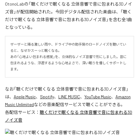
OtonoLabの「聴くだけで眠くなる 立体音響で音に包まれる3Dノイ
ズ音」が配信開始された。今回デジタル配信された楽曲は、「聴く
だけで眠くなる 立体音響で音に包まれる3Dノイズ音」を含む全1曲
となっている。
ザーザーと降る激しい雨や、ドライブ中の助手席のロードノイズを聴いてい
ると、なぜかスーっと眠くなる。

あの「心地よい包まれる感覚」を、立体的なノイズ音響で形にしました。音に
包まれるような、浮遊するような心地よさで、深い眠りを優しくサポートし
ます。
なお「
聴くだけで眠くなる 立体音響で音に包まれる3Dノイズ音
」
は、
Apple Music
、
Spotify
、
LINE MUSIC
、
YouTube Music
、
Amazon
Music Unlimited
などの音楽配信サービスで聴くことができる。
各配信サービス：
聴くだけで眠くなる 立体音響で音に包まれる3D
ノイズ音