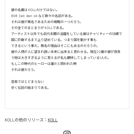
彼の名義は KOLLだけではない。

808. Call. dari. ok.など数々の名前がある。

それは彼が無名であるための戦略の一つだろう。

その全てのまとまりが KOLLである。

アーティスト以外でも前代未聞の活躍をしている彼はチャリティーの功績で
国に匹敵するまで上り詰めている。つまり国を動かす事も

できるという事だ。無名の理由はそこにもあるのだろうか。

彼の人柄が人に望まれ良い未来に出来ると思わせる。現在22歳の彼が背負
う物は大きすぎるように思えるが私も期待してしまっている1人だ。

もしこの時代のヒーローは誰だと問われた時

それは彼だろう。

音楽ではとどまらない

歩く伝説の始まりである。

KOLL
の他のリリース：
KOLL