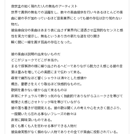
救世主の如く現れた1人の無名のアーティスト

世界で異例の無名での活躍をし、数々の楽曲提供を行い今あるほとんどの楽
曲に彼の手が加わっているほど音楽業界にとっても彼の存在は計り知れない
物だ。

彼自身自分の楽曲はあまり表に出さず業界内に浸透させ圧倒的なセンスと感
性を実力で提示し、無名というあり方の新たな道を切り開き

瞬く間に一線を画す孤高の存在となった。

彼の楽曲は説明の出来ないものだ

どこがジョークでどこが本当か。

まるで叙事詩の様に繰り出されるヘビーでありながら脱力さえ感じる彼の言
葉は重みを増して心の奥底にまで伝わって来る。

尋常で痛烈なほど響くシャウトは沸々とした感情や

概念、憂鬱さをえぐり取るほど快感的なものだ。

歌詞を書かない彼から出て来るものは

非常にナチュラルで飾りっ気のなく独創的でありながらユニークさを帯びて
戦慄さえ感じさせトリック味を帯びていながら

彼の落ち着きが垣間見える。彼の歌は聞く人の考えや心を大きく揺さぶり、

一度聞いたら忘れる事ないフレーズの数々は

非常に興味深いものである。

良くも悪くも人を狂わせる事ができる人物だ

彼自身実態がなく掴めない人物でありその全てが楽曲に投影されている。
