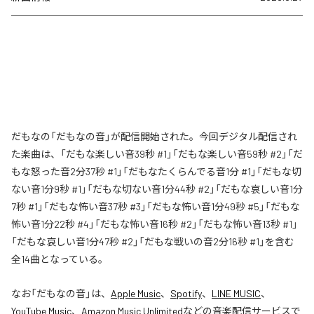
だもなの「だもなの音」が配信開始された。今回デジタル配信され
た楽曲は、「だもな楽しい音39秒 #1」「だもな楽しい音59秒 #2」「だ
もな怒った音2分37秒 #1」「だもなたくらんでる音1分 #1」「だもな切
ない音1分9秒 #1」「だもな切ない音1分44秒 #2」「だもな哀しい音1分
7秒 #1」「だもな怖い音37秒 #3」「だもな怖い音1分49秒 #5」「だもな
怖い音1分22秒 #4」「だもな怖い音16秒 #2」「だもな怖い音13秒 #1」
「だもな哀しい音1分47秒 #2」「だもな戦いの音2分16秒 #1」を含む
全14曲となっている。
なお「
だもなの音
」は、
Apple Music
、
Spotify
、
LINE MUSIC
、
YouTube Music
、
Amazon Music Unlimited
などの音楽配信サービスで