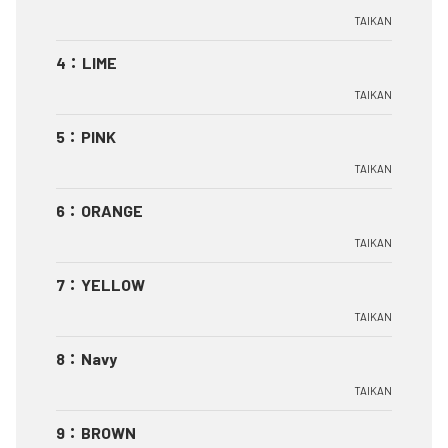
TAIKAN
4
：
LIME
TAIKAN
5
：
PINK
TAIKAN
6
：
ORANGE
TAIKAN
7
：
YELLOW
TAIKAN
8
：
Navy
TAIKAN
9
：
BROWN