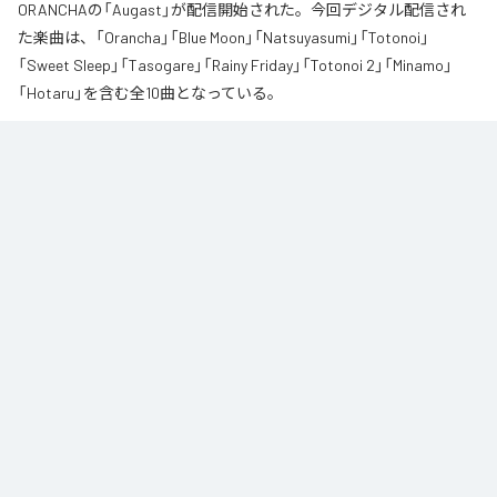
ORANCHAの「Augast」が配信開始された。今回デジタル配信され
た楽曲は、「Orancha」「Blue Moon」「Natsuyasumi」「Totonoi」
「Sweet Sleep」「Tasogare」「Rainy Friday」「Totonoi 2」「Minamo」
「Hotaru」を含む全10曲となっている。
夏の風と癒しのノスタルギアを

ORANCHAが贈る最新Lofi Beatsアルバム『August』は、「癒し」と「ノスタルジ
ア」をテーマにした、夏に寄り添う1枚です。

朝から始まりゆっくりと夕方へ導き夜風へ

どこか懐かしく、胸が締め付けられるようなメロディと、心地よいローファ
イ・ビート。

窓から吹き抜ける風を感じながら、ゆったりとした時間をお過ごしくださ
い。

読書や作業のお供に、そして寝る前のBGMなどリラックスした時間をお過ご
しください
なお「
Augast
」は、
Apple Music
、
Spotify
、
LINE MUSIC
、
YouTube
Music
、
Amazon Music Unlimited
などの音楽配信サービスで聴くこと
ができる。