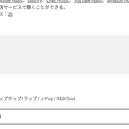
Apple Music
、
Spotify
、
LINE MUSIC
、
YouTube Music
、
Amazon Mus
信サービスで聴くことができる。
ス：
25
ップホップ/ラップ
/
J-Pop
/
R&B/Soul
U