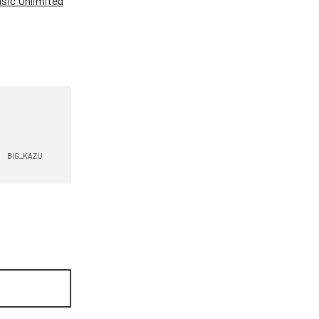
ic Unlimited
BIG_KAZU