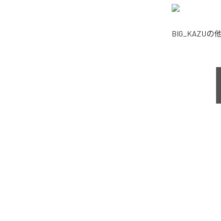
BIG_KAZU
の