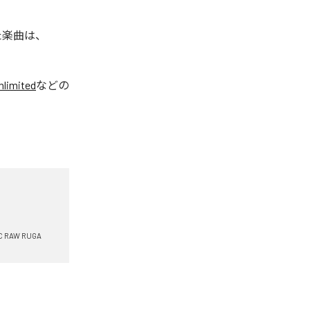
れた楽曲は、
limited
などの
C RAW RUGA