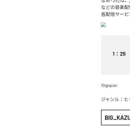
なお「
25
」は、
などの音楽配
各配信サービ
1
：
25
10gjapan
ジャンル：
ヒ
BIG_KAZ