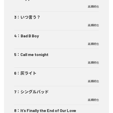
高瀬統也
3
：
いつ言う？
高瀬統也
4
：
Bad B Boy
高瀬統也
5
：
Call me tonight
高瀬統也
6
：
灰ライト
高瀬統也
7
：
シングルバッド
高瀬統也
8
：
It’s Finally the End of Our Love