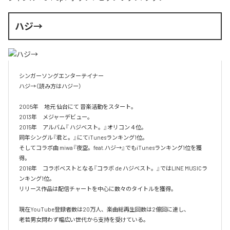
ハジ→
シンガーソングエンターテイナー

ハジ→（読み方はハジー）

2005年　地元 仙台にて 音楽活動をスタート。

2013年　メジャーデビュー。

2015年　アルバム『 ハジベスト。』オリコン４位。

同年シングル『君と。』にてiTunesランキング1位。

そしてコラボ曲 miwa『夜空。feat.ハジ→』でもiTunesランキング1位を獲
得。

2016年　コラボベストとなる『コラボ de ハジベスト。』ではLINE MUSICラ
ンキング1位。

リリース作品は配信チャートを中心に数々のタイトルを獲得。

現在YouTube登録者数は20万人、楽曲総再生回数は2億回に達し、

老若男女問わず幅広い世代から支持を受けている。 
