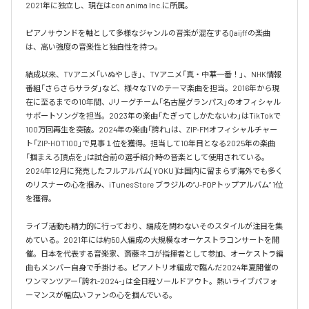
2021年に独立し、現在はcon anima Inc.に所属。

ピアノサウンドを軸として多様なジャンルの音楽が混在するQaijffの楽曲
は、高い強度の音楽性と独自性を持つ。

結成以来、TVアニメ「いぬやしき」、TVアニメ「真・中華一番！」、NHK情報
番組「さらさらサラダ」など、様々なTVのテーマ楽曲を担当。2016年から現
在に至るまでの10年間、Jリーグチーム「名古屋グランパス」のオフィシャル
サポートソングを担当。2023年の楽曲「たぎってしかたないわ」はTikTokで
100万回再生を突破。2024年の楽曲「誇れ」は、ZIP-FMオフィシャルチャー
ト「ZIP-HOT100」で見事１位を獲得。担当して10年目となる2025年の楽曲
「掴まえろ頂点を」は試合前の選手紹介時の音楽として使用されている。

2024年12月に発売したフルアルバム[YOKU]は国内に留まらず海外でも多く
のリスナーの心を掴み、iTunes Store ブラジルの”J-POPトップアルバム” 1位
を獲得。

ライブ活動も精力的に行っており、編成を問わないそのスタイルが注目を集
めている。2021年には約50人編成の大規模なオーケストラコンサートを開
催。日本を代表する音楽家、斎藤ネコが指揮者として参加、オーケストラ編
曲もメンバー自身で手掛ける。ピアノトリオ編成で臨んだ2024年夏開催の
ワンマンツアー「誇れ-2024-」は全日程ソールドアウト。熱いライブパフォ
ーマンスが幅広いファンの心を掴んでいる。
