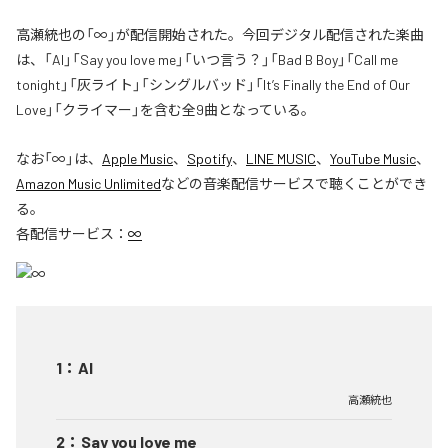
高瀬統也の「∞」が配信開始された。今回デジタル配信された楽曲
は、「AI」「Say you love me」「いつ言う？」「Bad B Boy」「Call me
tonight」「灰ライト」「シングルバッド」「It’s Finally the End of Our
Love」「クライマー」を含む全9曲となっている。
なお「
∞
」は、
Apple Music
、
Spotify
、
LINE MUSIC
、
YouTube Music
、
Amazon Music Unlimited
などの音楽配信サービスで聴くことができ
る。
各配信サービス：
∞
1
：
AI
高瀬統也
2
：
Say you love me