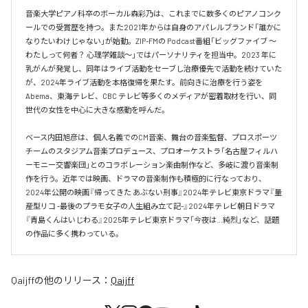
音楽大学ピアノ科卒のボーカル森彩乃は、これまでに数多くのピアノコンク
ールでの受賞歴を持つ。また2021年からは自身のアパレルブランド「誰かに
なりたいわけじゃない」が始動。ZIP-FMの Podcast番組「ビッグファイブ 〜
わたしって何者？ 心理学雑談〜」ではパーソナリティを担当中。2023 年に
乳がんが発覚し、同年はライブ活動をセーブし治療優先で活動を続けていた
が、2024年ライブ活動を本格復帰を果たす。前向きに治療を行う姿を
Abema、東海テレビ、CBC テレビ等多くのメディアが密着取材を行い、同
世代の女性を中心に大きな感動を呼んだ。

ベース内田旭彦は、個人名義でのCM音楽、舞台の音楽監督、プロスポーツ
チームのスタジアム音楽プロデュース、プロオーケストラ「名古屋フィルハ
ーモニー交響楽団」とのコラボレーション楽曲制作など、多岐に渡り音楽制
作を行う。近年では映画、ドラマの音楽制作も積極的に行なっており、
2024年公開の映画『帰ってきた あぶない刑事』2024年テレビ東京ドラマ『量
産型リコ -最後のプラモ女子の人生組み立て記-』2024年テレビ朝日ドラマ
『青島くんはいじわる』2025年テレビ東京ドラマ「今夜は…純烈」など、話題
の作品に多く携わっている。
Qaijff
の他のリリース：
Qaijff