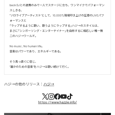
back DJとの連携のみで一人でステージに立ち、ワンマイクでパフォーマン
スしきる、

“ソロライブアーティスト”として、10,000%現場叩き上げの圧巻のLIVEパフ
ォーマンスと

「ラップするように歌い、歌うようにラップする」ハジ→のスタイルは、

まさに「シンガーソング・エンターテイナー」を自称するに相応しい唯一無
二のハジ→ワールド。

No music , No human life。

音楽はパワーであり、エネルギーである。

そう真っ直ぐに信じ、

ハジ→
の他のリリース：
ハジ→
https://www.hazzie.info/