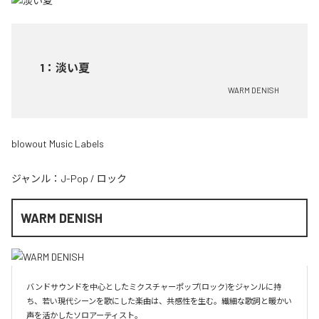
1
：
淡い夏
WARM DENISH
blowout Music Labels
ジャンル：
J-Pop
/
ロック
WARM DENISH
バンドサウンドを中心としたミクスチャーポップ(ロック)をジャンルに持
ち、若い現代シーンを歌にした楽曲は、共感性を生む。繊細な歌詞と暖かい
声を活かしたソロアーティスト。
