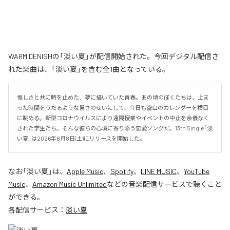
WARM DENISHの「淡い夏」が配信開始された。今回デジタル配信さ
れた楽曲は、「淡い夏」を含む全1曲となっている。
悔しさと共に時を止めた、夢に描いていた青春。あの頃のぼくたちは、止ま
った時間をうだるような暑さのせいにして、今日も空白のカレンダーを横目
に眺める。新型コロナウイルスにより遠隔授業やイベントの中止を余儀なく
された学生たち。そんな彼らの心境に寄り添う恋愛ソングだ。13th Single「淡
い夏」は2026年8月8日(土)にリリースを開始した。
なお「
淡い夏
」は、
Apple Music
、
Spotify
、
LINE MUSIC
、
YouTube
Music
、
Amazon Music Unlimited
などの音楽配信サービスで聴くこと
ができる。
各配信サービス：
淡い夏