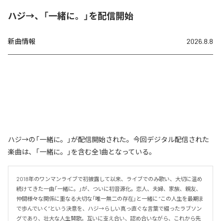
ハジ→、「一緒に。」を配信開始
新曲情報
2026.8.8
ハジ→の「一緒に。」が配信開始された。今回デジタル配信された
楽曲は、「一緒に。」を含む全1曲となっている。
2018年のワンマンライブで初披露して以来、ライブでのみ歌い、大切に温め
続けてきた一曲「一緒に。」が、ついに初音源化。恋人、夫婦、家族、親友、
仲間――様々な関係に重なる大切な「唯一無二の存在」と一緒に “この人生を最期ま
で歩んでいく”という決意を、ハジ→らしい真っ直ぐな言葉で綴ったラブソン
グであり、壮大な人生賛歌。互いに支え合い、認め合いながら、これから先