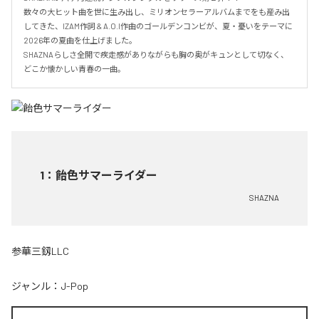
数々の大ヒット曲を世に生み出し、ミリオンセラーアルバムまでをも産み出
してきた、IZAM作詞 & A.O.I作曲のゴールデンコンビが、夏・憂いをテーマに
2026年の夏曲を仕上げました。

SHAZNAらしさ全開で疾走感がありながらも胸の奥がキュンとして切なく、
どこか懐かしい青春の一曲。
1
：
飴色サマーライダー
SHAZNA
参華三釼LLC
ジャンル：
J-Pop