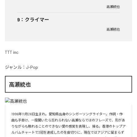
高瀬統也
9
：
クライマー
高瀬統也
TTT inc
ジャンル：
J-Pop
高瀬統也
1996年11月26日生まれ。愛知県出身のシンガーソングライター。作詞・作
曲も手掛け、一度聞いたら忘れられない高瀬ならではのフレーズで、形があ
りながらも触れることのできない愛の感覚を表現し、操る。香港のトップア
ルバムチャートで3冠を達成したのを皮切りに、現在ではアジアに留まらず