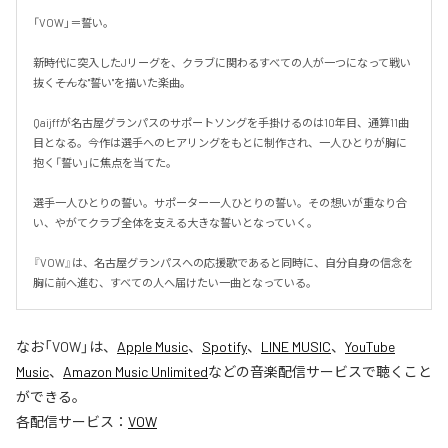
「VOW」＝誓い。

新時代に突入したJリーグを、クラブに関わるすべての人が一つになって戦い
抜く――そんな"誓い"を描いた楽曲。

Qaijffが名古屋グランパスのサポートソングを手掛けるのは10年目、通算11曲
目となる。今作は選手へのヒアリングをもとに制作され、一人ひとりが胸に
抱く「誓い」に焦点を当てた。

選手一人ひとりの誓い。サポーター一人ひとりの誓い。その想いが重なり合
い、やがてクラブ全体を支える大きな誓いとなっていく。

『VOW』は、名古屋グランパスへの応援歌であると同時に、自分自身の信念を
胸に前へ進む、すべての人へ届けたい一曲となっている。
なお「
VOW
」は、
Apple Music
、
Spotify
、
LINE MUSIC
、
YouTube
Music
、
Amazon Music Unlimited
などの音楽配信サービスで聴くこと
ができる。
各配信サービス：
VOW