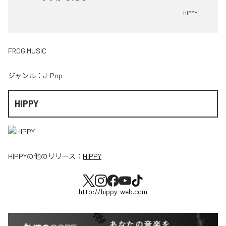
HIPPY
FROG MUSIC
ジャンル：
J-Pop
HIPPY
HIPPY
の他のリリース：
HIPPY
http://hippy-web.com