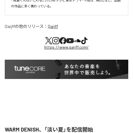
『青島くんはいじわる』2025年テレビ東京ドラマ「今夜は…純烈」など、話題
の作品に多く携わっている。
Qaijff
の他のリリース：
Qaijff
https://www.qaijff.com/
WARM DENISH、「淡い夏」を配信開始