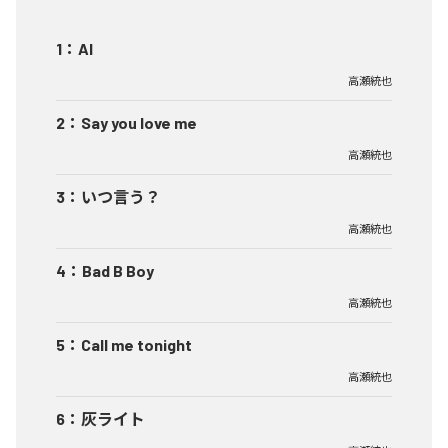
1
：
AI
高瀬統也
2
：
Say you love me
高瀬統也
3
：
いつ言う？
高瀬統也
4
：
Bad B Boy
高瀬統也
5
：
Call me tonight
高瀬統也
6
：
灰ライト