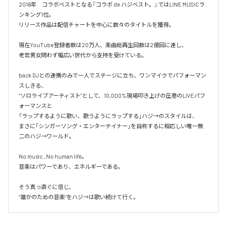
2016年　コラボベストとなる『コラボ de ハジベスト。』ではLINE MUSICラ
ンキング1位。

リリース作品は配信チャートを中心に数々のタイトルを獲得。

現在YouTube登録者数は20万人、楽曲総再生回数は2億回に達し、

老若男女問わず幅広い世代から支持を受けている。 

back DJとの連携のみで一人でステージに立ち、ワンマイクでパフォーマン
スしきる、

“ソロライブアーティスト”として、10,000%現場叩き上げの圧巻のLIVEパフ
ォーマンスと

「ラップするように歌い、歌うようにラップする」ハジ→のスタイルは、

まさに「シンガーソング・エンターテイナー」を自称するに相応しい唯一無
二のハジ→ワールド。

No music , No human life。

音楽はパワーであり、エネルギーである。

そう真っ直ぐに信じ、
