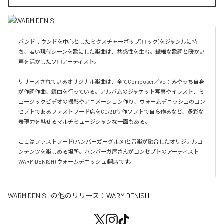
バンドサウンドを中心としたミクスチャーポップ(ロック)をジャンルに持
ち、若い現代シーンを歌にした楽曲は、共感性を生む。繊細な歌詞と暖かい
声を活かしたソロアーティスト。

リリースされているオリジナル楽曲は、全てComposer／Vo：みやっち自身
が作詞作曲、編曲を行っている。アルバムのジャケット写真やイラスト、ミ
ュージックビデオの撮影やアニメーション作り、ウォームデニッシュのコン
セプトであるファストフード店をCG/3D制作ソフトで自ら作るなど、多彩な
表現力を魅せるマルチミュージシャンな一面もある。

ここはファストフード(ハンバーガーグルメ)と音楽が融合したオリジナルコ
ンテンツを楽しめる場所。ハンバーガ屋さんがコンセプトのアーティスト
WARM DENISH (ウォームデニッシュ)開店です。
WARM DENISH
の他のリリース：
WARM DENISH