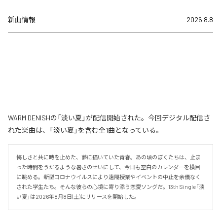
新曲情報
2026.8.8
WARM DENISHの「淡い夏」が配信開始された。今回デジタル配信さ
れた楽曲は、「淡い夏」を含む全1曲となっている。
悔しさと共に時を止めた、夢に描いていた青春。あの頃のぼくたちは、止ま
った時間をうだるような暑さのせいにして、今日も空白のカレンダーを横目
に眺める。新型コロナウイルスにより遠隔授業やイベントの中止を余儀なく
された学生たち。そんな彼らの心境に寄り添う恋愛ソングだ。13th Single「淡
い夏」は2026年8月8日(土)にリリースを開始した。