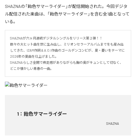
SHAZNAの「飴色サマーライダー」が配信開始された。今回デジタ
ル配信された楽曲は、「飴色サマーライダー」を含む全1曲となって
いる。
SHAZNAが六ヶ月連続デジタルシングルをリリース第２弾！！

数々の大ヒット曲を世に生み出し、ミリオンセラーアルバムまでをも産み出
してきた、IZAM作詞 & A.O.I作曲のゴールデンコンビが、夏・憂いをテーマに
2026年の夏曲を仕上げました。

SHAZNAらしさ全開で疾走感がありながらも胸の奥がキュンとして切なく、
どこか懐かしい青春の一曲。
1
：
飴色サマーライダー
SHAZNA