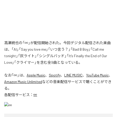
高瀬統也の「∞」が配信開始された。今回デジタル配信された楽曲
は、「AI」「Say you love me」「いつ言う？」「Bad B Boy」「Call me
tonight」「灰ライト」「シングルバッド」「It’s Finally the End of Our
Love」「クライマー」を含む全9曲となっている。
なお「
∞
」は、
Apple Music
、
Spotify
、
LINE MUSIC
、
YouTube Music
、
Amazon Music Unlimited
などの音楽配信サービスで聴くことができ
る。
各配信サービス：
∞