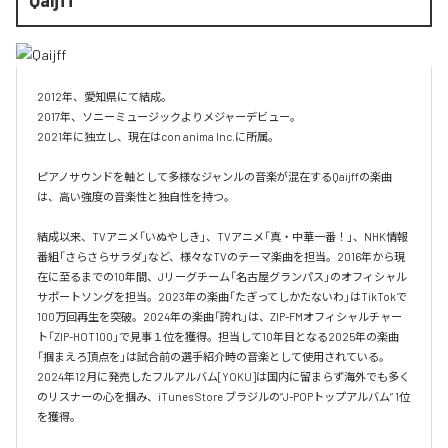
2012年、愛知県にて結成。

2017年、ソニーミュージックよりメジャーデビュー。

2021年に独立し、現在はcon anima Inc.に所属。

ピアノサウンドを軸として多様なジャンルの音楽が混在するQaijffの楽曲
は、高い強度の音楽性と独自性を持つ。

結成以来、TVアニメ「いぬやしき」、TVアニメ「真・中華一番！」、NHK情報
番組「さらさらサラダ」など、様々なTVのテーマ楽曲を担当。2016年から現
在に至るまでの10年間、Jリーグチーム「名古屋グランパス」のオフィシャル
サポートソングを担当。2023年の楽曲「たぎってしかたないわ」はTikTokで
100万回再生を突破。2024年の楽曲「誇れ」は、ZIP-FMオフィシャルチャー
ト「ZIP-HOT100」で見事１位を獲得。担当して10年目となる2025年の楽曲
「掴まえろ頂点を」は試合前の選手紹介時の音楽として使用されている。

2024年12月に発売したフルアルバム[YOKU]は国内に留まらず海外でも多く
のリスナーの心を掴み、iTunes Store ブラジルの”J-POPトップアルバム” 1位
を獲得。
