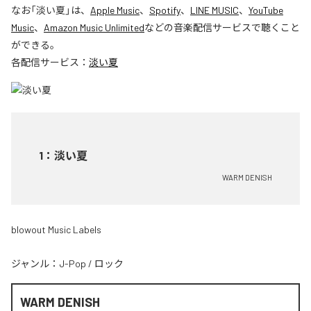
なお「
淡い夏
」は、
Apple Music
、
Spotify
、
LINE MUSIC
、
YouTube
Music
、
Amazon Music Unlimited
などの音楽配信サービスで聴くこと
ができる。
各配信サービス：
淡い夏
1
：
淡い夏
WARM DENISH
blowout Music Labels
ジャンル：
J-Pop
/
ロック
WARM DENISH