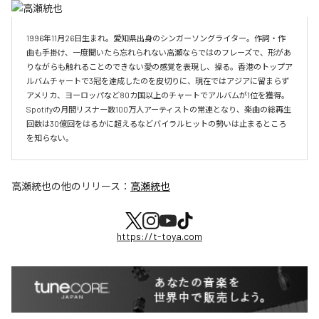
1996年11月26日生まれ。愛知県出身のシンガーソングライター。作詞・作
曲も手掛け、一度聞いたら忘れられない高瀬ならではのフレーズで、形があ
りながらも触れることのできない愛の感覚を表現し、操る。香港のトップア
ルバムチャートで3冠を達成したのを皮切りに、現在ではアジアに留まらず
アメリカ、ヨーロッパなど80カ国以上のチャートでアルバムが1位を獲得。
Spotifyの月間リスナー数100万人アーティストの常連となり、楽曲の総再生
回数は30億回をはるかに超えるなどバイラルヒットの勢いは止まるところ
を知らない。
高瀬統也
の他のリリース：
高瀬統也
https://t-toya.com