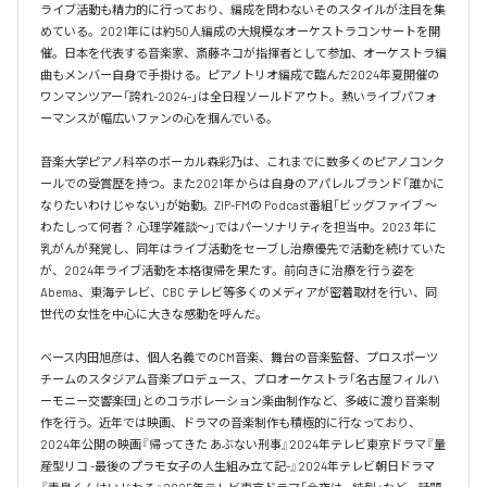
ライブ活動も精力的に行っており、編成を問わないそのスタイルが注目を集
めている。2021年には約50人編成の大規模なオーケストラコンサートを開
催。日本を代表する音楽家、斎藤ネコが指揮者として参加、オーケストラ編
曲もメンバー自身で手掛ける。ピアノトリオ編成で臨んだ2024年夏開催の
ワンマンツアー「誇れ-2024-」は全日程ソールドアウト。熱いライブパフォ
ーマンスが幅広いファンの心を掴んでいる。

音楽大学ピアノ科卒のボーカル森彩乃は、これまでに数多くのピアノコンク
ールでの受賞歴を持つ。また2021年からは自身のアパレルブランド「誰かに
なりたいわけじゃない」が始動。ZIP-FMの Podcast番組「ビッグファイブ 〜
わたしって何者？ 心理学雑談〜」ではパーソナリティを担当中。2023 年に
乳がんが発覚し、同年はライブ活動をセーブし治療優先で活動を続けていた
が、2024年ライブ活動を本格復帰を果たす。前向きに治療を行う姿を
Abema、東海テレビ、CBC テレビ等多くのメディアが密着取材を行い、同
世代の女性を中心に大きな感動を呼んだ。

ベース内田旭彦は、個人名義でのCM音楽、舞台の音楽監督、プロスポーツ
チームのスタジアム音楽プロデュース、プロオーケストラ「名古屋フィルハ
ーモニー交響楽団」とのコラボレーション楽曲制作など、多岐に渡り音楽制
作を行う。近年では映画、ドラマの音楽制作も積極的に行なっており、
2024年公開の映画『帰ってきた あぶない刑事』2024年テレビ東京ドラマ『量
産型リコ -最後のプラモ女子の人生組み立て記-』2024年テレビ朝日ドラマ