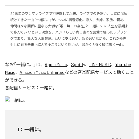
2018年のワンマンライブで初披露して以来、ライブでのみ歌い、大切に温め
続けてきた一曲「一緒に。」が、ついに初音源化。恋人、夫婦、家族、親友、
仲間――様々な関係に重なる大切な「唯一無二の存在」と一緒に “この人生を最期ま
で歩んでいく”という決意を、ハジ→らしい真っ直ぐな言葉で綴ったラブソン
グであり、壮大な人生賛歌。互いに支え合い、認め合いながら、これから先
も共に創る未来へ進んでゆこうという想いが、温かく力強く胸に響く一曲。
なお「
一緒に。
」は、
Apple Music
、
Spotify
、
LINE MUSIC
、
YouTube
Music
、
Amazon Music Unlimited
などの音楽配信サービスで聴くこと
ができる。
各配信サービス：
一緒に。
1
：
一緒に。