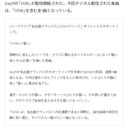
Qaijffの「VOW」が配信開始された。今回デジタル配信された楽曲
は、「VOW」を含む全1曲となっている。
Jリーグクラブ「名古屋グランパス」2026-27シーズン オフィシャルサポートソ
ング。

「VOW」＝誓い。

新時代に突入したJリーグを、クラブに関わるすべての人が一つになって戦い
抜く――そんな"誓い"を描いた楽曲。

Qaijffが名古屋グランパスのサポートソングを手掛けるのは10年目、通算11曲
目となる。今作は選手へのヒアリングをもとに制作され、一人ひとりが胸に
抱く「誓い」に焦点を当てた。

選手一人ひとりの誓い。サポーター一人ひとりの誓い。その想いが重なり合
い、やがてクラブ全体を支える大きな誓いとなっていく。

『VOW』は、名古屋グランパスへの応援歌であると同時に、自分自身の信念を
胸に前へ進む、すべての人へ届けたい一曲となっている。