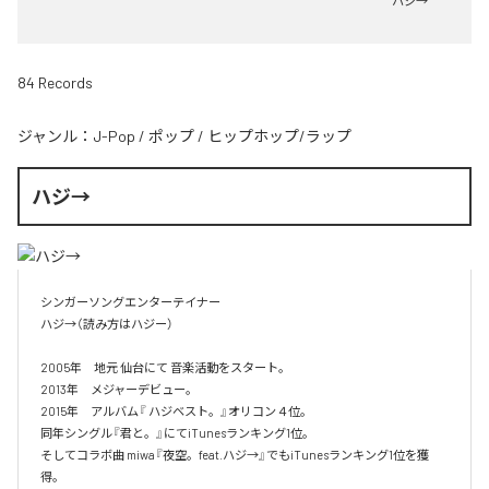
ハジ→
84 Records
ジャンル：
J-Pop
/
ポップ
/
ヒップホップ/ラップ
ハジ→
シンガーソングエンターテイナー

ハジ→（読み方はハジー）

2005年　地元 仙台にて 音楽活動をスタート。

2013年　メジャーデビュー。

2015年　アルバム『 ハジベスト。』オリコン４位。

同年シングル『君と。』にてiTunesランキング1位。

そしてコラボ曲 miwa『夜空。feat.ハジ→』でもiTunesランキング1位を獲
得。
