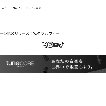
なんばHATCH　3周年ワンマンライブ開催

ー
の他のリリース：
W.ダブルヴィー