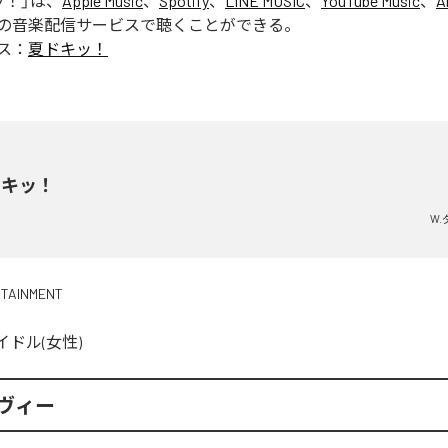
ッ！
」は、
Apple Music
、
Spotify
、
LINE MUSIC
、
YouTube Music
、
A
の音楽配信サービスで聴くことができる。
ス：
夏ドキッ！
ドキッ！
W
RTAINMENT
イドル(女性)
ルヴィー