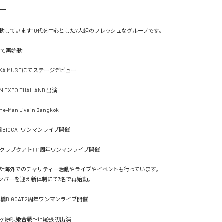
動しています10代を中心とした7人組のフレッシュなグループです。

大阪にて再始動

 OSAKA MUSEにてステージデビュー

PAN EXPO THAILAND 出演

One-Man Live in Bangkok

 心斎橋BIGCATワンマンライブ開催

　梅田クラブクアトロ1周年ワンマンライブ開催

た海外でのチャリティー活動やライブやイベントも行っています。

  新メンバーを迎え新体制にて7名で再始動。

 心斎橋BIGCAT2周年ワンマンライブ開催

25 関ヶ原唄姫合戦〜in尾張 初出演
