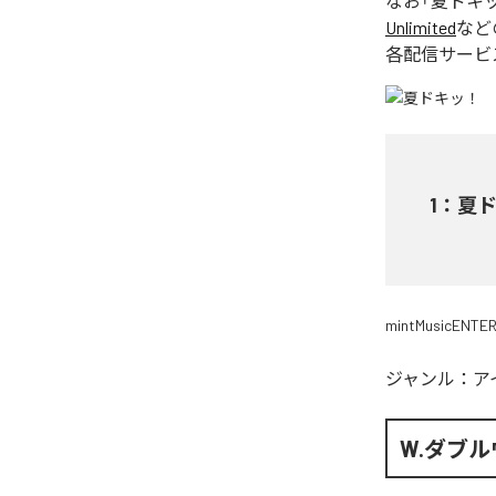
なお「
夏ドキ
Unlimited
など
各配信サービ
1
：
夏
mintMusicENTE
ジャンル：
ア
W.ダブ