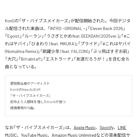
KonGの「ザ・バイブスメイカーズ」が配信開始された。今回デジタ
ル配信された楽曲は、「INTRO ~ORIGINAL ~」「Eleven Back 2026」
「Egoist」「ルーラン」「うさぎとかめfeat.SEEKDAN (2025ver.)」「#こ
れはヤバイ」「ひまわり (feat. MIKURA)」「プライド」「#これはヤバイ
(Nomulima Remix)」「跳躍少年 (feat. FALCON)」「ぶっ飛ばすぞお前」
「大穴」「Bittabita!!!」「エストラーナ」「友達だろうが！」を含む全15
曲となっている。
愛知県出身のアーティスト

KonGのNew ALBUM 

『ザ・バイブスメイカーズ』

前作より人間味を増したKonGが放つ

感情爆発の15曲。
なお「
ザ・バイブスメイカーズ
」は、
Apple Music
、
Spotify
、
LINE
MUSIC
、
YouTube Music
、
Amazon Music Unlimited
などの音楽配信サ