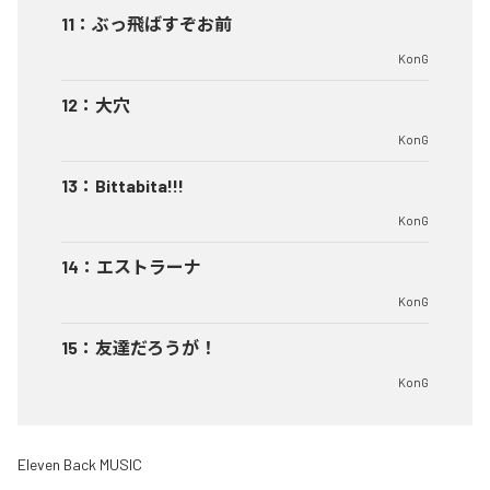
11
：
ぶっ飛ばすぞお前
KonG
12
：
大穴
KonG
13
：
Bittabita!!!
KonG
14
：
エストラーナ
KonG
15
：
友達だろうが！
KonG
Eleven Back MUSIC