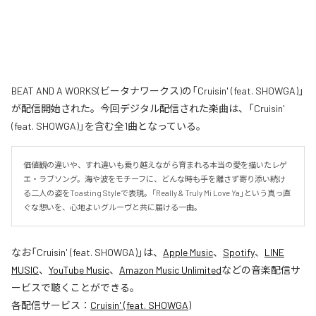
BEAT AND A WORKS(ビータナワークス)の「Cruisin' (feat. SHOWGA)」
が配信開始された。今回デジタル配信された楽曲は、「Cruisin'
(feat. SHOWGA)」を含む全1曲となっている。
価値観の違いや、すれ違いも乗り越えながら育まれる本当の愛を描いたレゲ
エ・ラブソング。海や波をモチーフに、どんな時も手を離さず寄り添い続け
る二人の姿をToasting Styleで表現。「Really & Truly Mi Love Ya」という真っ直
ぐな想いを、心地よいグルーヴと共に届ける一曲。
なお「
Cruisin' (feat. SHOWGA)
」は、
Apple Music
、
Spotify
、
LINE
MUSIC
、
YouTube Music
、
Amazon Music Unlimited
などの音楽配信サ
ービスで聴くことができる。
各配信サービス：
Cruisin' (feat. SHOWGA)