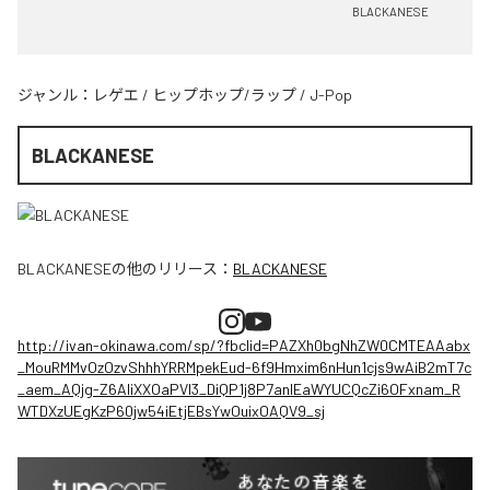
BLACKANESE
ジャンル：
レゲエ
/
ヒップホップ/ラップ
/
J-Pop
BLACKANESE
BLACKANESE
の他のリリース：
BLACKANESE
http://ivan-okinawa.com/sp/?fbclid=PAZXh0bgNhZW0CMTEAAabx
_MouRMMvOzOzvShhhYRRMpekEud-6f9Hmxim6nHun1cjs9wAiB2mT7c
_aem_AQjg-Z6AIiXXOaPVl3_DiQP1j8P7anlEaWYUCQcZi6OFxnam_R
WTDXzUEgKzP60jw54iEtjEBsYwOuixOAQV9_sj