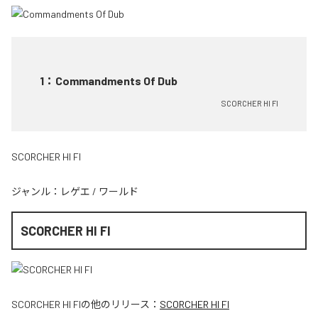
1
：
Commandments Of Dub
SCORCHER HI FI
SCORCHER HI FI
ジャンル：
レゲエ
/
ワールド
SCORCHER HI FI
SCORCHER HI FI
の他のリリース：
SCORCHER HI FI