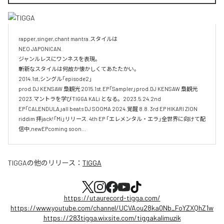
rapper,singer,chant mantra.スタイルは

NEO JAPONICAN. 

ジャンルレスにワンネスを表現。

斬新なスタイルは何故か懐かしくてあたたかい。

2014.1st,シングル「episode2」

prod.DJ KENSAW 梟観光 2015.1st.EP「Sampler」prod.DJ KENSAW 梟観光 

2023.マントラを学びTIGGA KALi となる。2023.5.24.2nd 
EP「CALENDULA」all beats DJ SOOMA 2024.覚醒 8.8. 3rd EP HIKARI ZION 
riddim 拝jack!「Mi」リリース. 4th EP 「エレメンタル・エラ」全世界に向けて配
TIGGA
の他のリリース：
TIGGA
https://utaurecord-tigga.com/
https://www.youtube.com/channel/UCVAou28ka0Nb_FoYZXQhZ1w
https://283tigga.wixsite.com/tiggakalimuzik