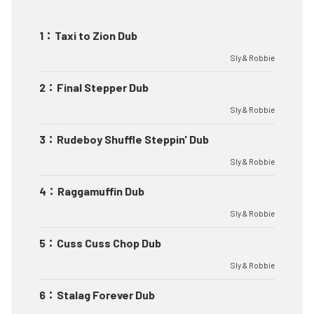
1
：
Taxi to Zion Dub
Sly & Robbie
2
：
Final Stepper Dub
Sly & Robbie
3
：
Rudeboy Shuffle Steppin' Dub
Sly & Robbie
4
：
Raggamuffin Dub
Sly & Robbie
5
：
Cuss Cuss Chop Dub
Sly & Robbie
6
：
Stalag Forever Dub