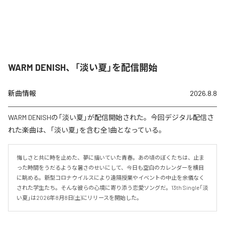
WARM DENISH、「淡い夏」を配信開始
新曲情報
2026.8.8
WARM DENISHの「淡い夏」が配信開始された。今回デジタル配信さ
れた楽曲は、「淡い夏」を含む全1曲となっている。
悔しさと共に時を止めた、夢に描いていた青春。あの頃のぼくたちは、止ま
った時間をうだるような暑さのせいにして、今日も空白のカレンダーを横目
に眺める。新型コロナウイルスにより遠隔授業やイベントの中止を余儀なく
された学生たち。そんな彼らの心境に寄り添う恋愛ソングだ。13th Single「淡
い夏」は2026年8月8日(土)にリリースを開始した。