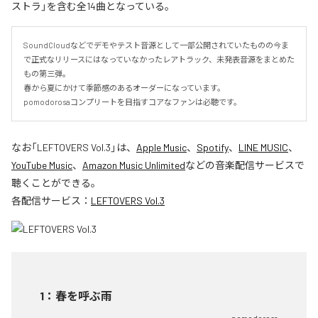
ストラ」を含む全14曲となっている。
SoundCloudなどでデモやテスト音源として一部公開されていたものの今ま
で正式なリリースにはなっていなかったレアトラック、未発表音源をまとめた
もの第三弾。

春から夏にかけて季節感のあるオーダーになっています。

pomodorosaコンプリートを目指すコアなファンは必聴です。
なお「
LEFTOVERS Vol.3
」は、
Apple Music
、
Spotify
、
LINE MUSIC
、
YouTube Music
、
Amazon Music Unlimited
などの音楽配信サービスで
聴くことができる。
各配信サービス：
LEFTOVERS Vol.3
1
：
春を呼ぶ雨