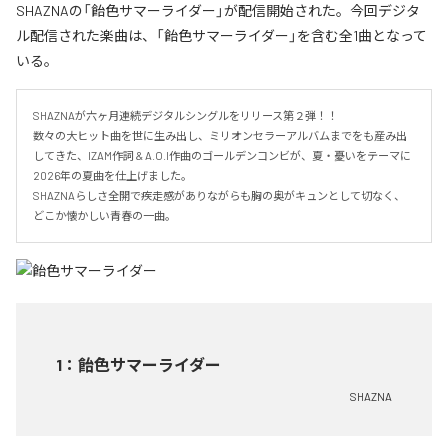
SHAZNAの「飴色サマーライダー」が配信開始された。今回デジタ
ル配信された楽曲は、「飴色サマーライダー」を含む全1曲となって
いる。
SHAZNAが六ヶ月連続デジタルシングルをリリース第２弾！！

数々の大ヒット曲を世に生み出し、ミリオンセラーアルバムまでをも産み出
してきた、IZAM作詞 & A.O.I作曲のゴールデンコンビが、夏・憂いをテーマに
2026年の夏曲を仕上げました。

SHAZNAらしさ全開で疾走感がありながらも胸の奥がキュンとして切なく、
どこか懐かしい青春の一曲。
1
：
飴色サマーライダー
SHAZNA