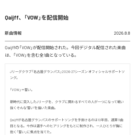
Qaijff、「VOW」を配信開始
新曲情報
2026.8.8
Qaijffの「VOW」が配信開始された。今回デジタル配信された楽曲
は、「VOW」を含む全1曲となっている。
Jリーグクラブ「名古屋グランパス」2026-27シーズン オフィシャルサポートソ
ング。

「VOW」＝誓い。

新時代に突入したJリーグを、クラブに関わるすべての人が一つになって戦い
抜く――そんな"誓い"を描いた楽曲。

Qaijffが名古屋グランパスのサポートソングを手掛けるのは10年目、通算11曲
目となる。今作は選手へのヒアリングをもとに制作され、一人ひとりが胸に
抱く「誓い」に焦点を当てた。
