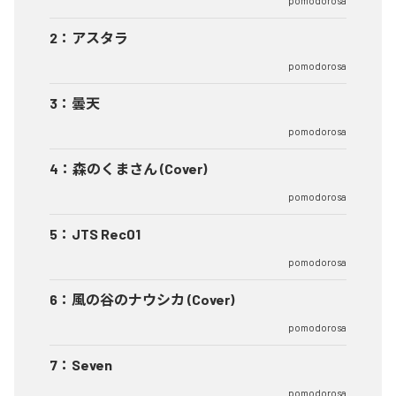
pomodorosa
2
：
アスタラ
pomodorosa
3
：
曇天
pomodorosa
4
：
森のくまさん (Cover)
pomodorosa
5
：
JTS Rec01
pomodorosa
6
：
風の谷のナウシカ (Cover)
pomodorosa
7
：
Seven
pomodorosa