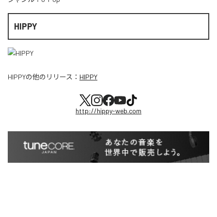
HIPPY
HIPPY
の他のリリース：
HIPPY
http://hippy-web.com