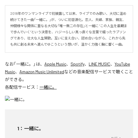
2018年のワンマンライブで初披露して以来、ライブでのみ歌い、大切に温め
続けてきた一曲「一緒に。」が、ついに初音源化。恋人、夫婦、家族、親友、
仲間――様々な関係に重なる大切な「唯一無二の存在」と一緒に “この人生を最期ま
で歩んでいく”という決意を、ハジ→らしい真っ直ぐな言葉で綴ったラブソン
グであり、壮大な人生賛歌。互いに支え合い、認め合いながら、これから先
も共に創る未来へ進んでゆこうという想いが、温かく力強く胸に響く一曲。
なお「
一緒に。
」は、
Apple Music
、
Spotify
、
LINE MUSIC
、
YouTube
Music
、
Amazon Music Unlimited
などの音楽配信サービスで聴くこと
ができる。
各配信サービス：
一緒に。
1
：
一緒に。