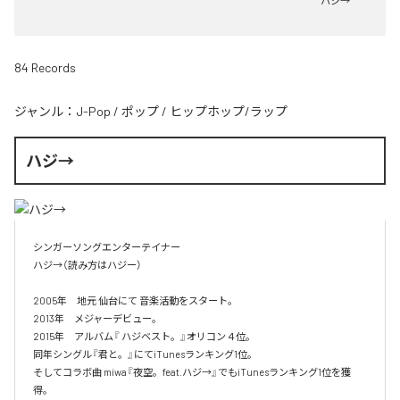
ハジ→
84 Records
ジャンル：
J-Pop
/
ポップ
/
ヒップホップ/ラップ
ハジ→
シンガーソングエンターテイナー

ハジ→（読み方はハジー）

2005年　地元 仙台にて 音楽活動をスタート。

2013年　メジャーデビュー。

2015年　アルバム『 ハジベスト。』オリコン４位。

同年シングル『君と。』にてiTunesランキング1位。

そしてコラボ曲 miwa『夜空。feat.ハジ→』でもiTunesランキング1位を獲
得。
