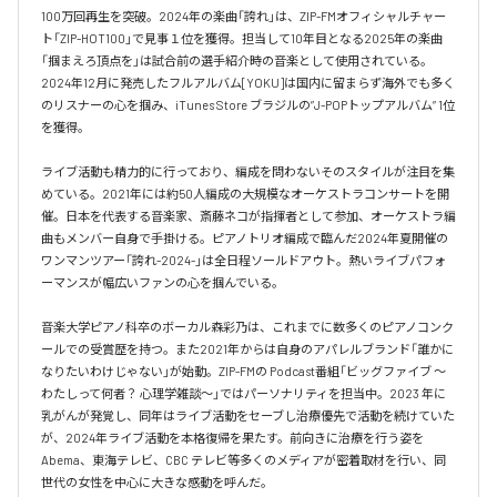
100万回再生を突破。2024年の楽曲「誇れ」は、ZIP-FMオフィシャルチャー
ト「ZIP-HOT100」で見事１位を獲得。担当して10年目となる2025年の楽曲
「掴まえろ頂点を」は試合前の選手紹介時の音楽として使用されている。

2024年12月に発売したフルアルバム[YOKU]は国内に留まらず海外でも多く
のリスナーの心を掴み、iTunes Store ブラジルの”J-POPトップアルバム” 1位
を獲得。

ライブ活動も精力的に行っており、編成を問わないそのスタイルが注目を集
めている。2021年には約50人編成の大規模なオーケストラコンサートを開
催。日本を代表する音楽家、斎藤ネコが指揮者として参加、オーケストラ編
曲もメンバー自身で手掛ける。ピアノトリオ編成で臨んだ2024年夏開催の
ワンマンツアー「誇れ-2024-」は全日程ソールドアウト。熱いライブパフォ
ーマンスが幅広いファンの心を掴んでいる。

音楽大学ピアノ科卒のボーカル森彩乃は、これまでに数多くのピアノコンク
ールでの受賞歴を持つ。また2021年からは自身のアパレルブランド「誰かに
なりたいわけじゃない」が始動。ZIP-FMの Podcast番組「ビッグファイブ 〜
わたしって何者？ 心理学雑談〜」ではパーソナリティを担当中。2023 年に
乳がんが発覚し、同年はライブ活動をセーブし治療優先で活動を続けていた
が、2024年ライブ活動を本格復帰を果たす。前向きに治療を行う姿を
Abema、東海テレビ、CBC テレビ等多くのメディアが密着取材を行い、同
世代の女性を中心に大きな感動を呼んだ。
