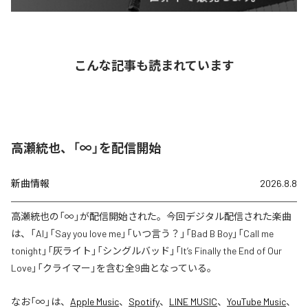
こんな記事も読まれています
高瀬統也、「∞」を配信開始
新曲情報
2026.8.8
高瀬統也の「∞」が配信開始された。今回デジタル配信された楽曲
は、「AI」「Say you love me」「いつ言う？」「Bad B Boy」「Call me
tonight」「灰ライト」「シングルバッド」「It’s Finally the End of Our
Love」「クライマー」を含む全9曲となっている。
なお「
∞
」は、
Apple Music
、
Spotify
、
LINE MUSIC
、
YouTube Music
、