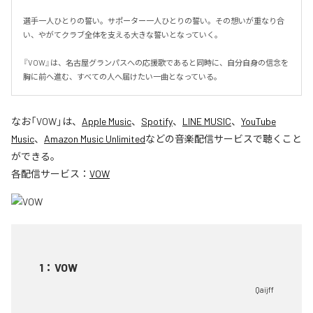
選手一人ひとりの誓い。サポーター一人ひとりの誓い。その想いが重なり合
い、やがてクラブ全体を支える大きな誓いとなっていく。

『VOW』は、名古屋グランパスへの応援歌であると同時に、自分自身の信念を
胸に前へ進む、すべての人へ届けたい一曲となっている。
なお「
VOW
」は、
Apple Music
、
Spotify
、
LINE MUSIC
、
YouTube
Music
、
Amazon Music Unlimited
などの音楽配信サービスで聴くこと
ができる。
各配信サービス：
VOW
1
：
VOW
Qaijff