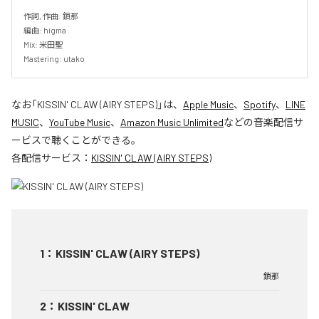
作詞, 作曲: 鎖那

編曲: higma

Mix: 米田聖

Mastering: utako
なお「
KISSIN' CLAW (AIRY STEPS)
」は、
Apple Music
、
Spotify
、
LINE
MUSIC
、
YouTube Music
、
Amazon Music Unlimited
などの音楽配信サ
ービスで聴くことができる。
各配信サービス：
KISSIN' CLAW (AIRY STEPS)
1
：
KISSIN' CLAW (AIRY STEPS)
鎖那
2
：
KISSIN' CLAW