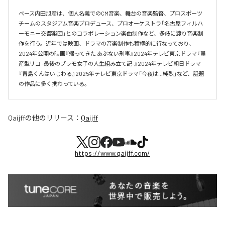
ベース内田旭彦は、個人名義でのCM音楽、舞台の音楽監督、プロスポーツ
チームのスタジアム音楽プロデュース、プロオーケストラ「名古屋フィルハ
ーモニー交響楽団」とのコラボレーション楽曲制作など、多岐に渡り音楽制
作を行う。近年では映画、ドラマの音楽制作も積極的に行なっており、
2024年公開の映画『帰ってきた あぶない刑事』2024年テレビ東京ドラマ『量
産型リコ -最後のプラモ女子の人生組み立て記-』2024年テレビ朝日ドラマ
『青島くんはいじわる』2025年テレビ東京ドラマ「今夜は…純烈」など、話題
の作品に多く携わっている。
Qaijff
の他のリリース：
Qaijff
https://www.qaijff.com/