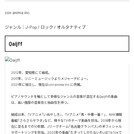
con anima inc.
ジャンル：
J-Pop
/
ロック
/
オルタナティブ
Qaijff
2012年、愛知県にて結成。

2017年、ソニーミュージックよりメジャーデビュー。

2021年に独立し、現在はcon anima Inc.に所属。

ピアノサウンドを軸として多様なジャンルの音楽が混在するQaijffの楽曲
は、高い強度の音楽性と独自性を持つ。

結成以来、TVアニメ「いぬやしき」、TVアニメ「真・中華一番！」、NHK情報
番組「さらさらサラダ」など、様々なTVのテーマ楽曲を担当。2016年から現
在に至るまでの10年間、Jリーグチーム「名古屋グランパス」のオフィシャル
サポートソングを担当。2023年の楽曲「たぎってしかたないわ」はTikTokで