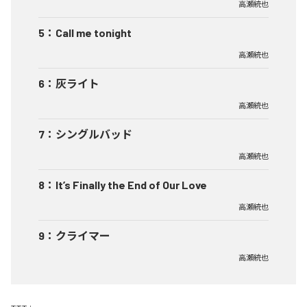
高瀬統也
5
：
Call me tonight
高瀬統也
6
：
灰ライト
高瀬統也
7
：
シングルバッド
高瀬統也
8
：
It’s Finally the End of Our Love
高瀬統也
9
：
クライマー
高瀬統也