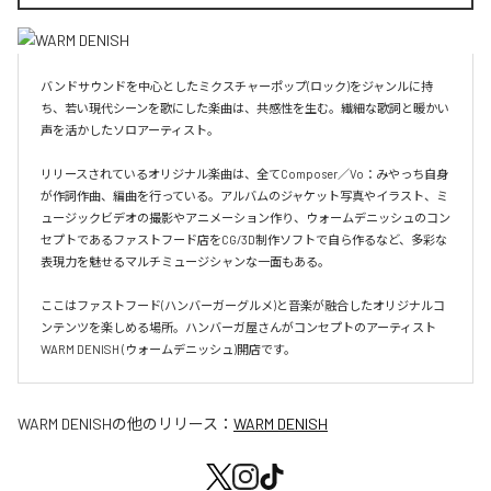
バンドサウンドを中心としたミクスチャーポップ(ロック)をジャンルに持
ち、若い現代シーンを歌にした楽曲は、共感性を生む。繊細な歌詞と暖かい
声を活かしたソロアーティスト。

リリースされているオリジナル楽曲は、全てComposer／Vo：みやっち自身
が作詞作曲、編曲を行っている。アルバムのジャケット写真やイラスト、ミ
ュージックビデオの撮影やアニメーション作り、ウォームデニッシュのコン
セプトであるファストフード店をCG/3D制作ソフトで自ら作るなど、多彩な
表現力を魅せるマルチミュージシャンな一面もある。

ここはファストフード(ハンバーガーグルメ)と音楽が融合したオリジナルコ
ンテンツを楽しめる場所。ハンバーガ屋さんがコンセプトのアーティスト
WARM DENISH (ウォームデニッシュ)開店です。
WARM DENISH
の他のリリース：
WARM DENISH