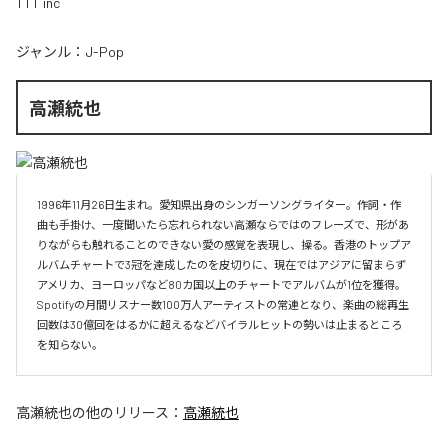
TTT inc
ジャンル：
J-Pop
高瀬統也
1996年11月26日生まれ。愛知県出身のシンガーソングライター。作詞・作
曲も手掛け、一度聞いたら忘れられない高瀬ならではのフレーズで、形があ
りながらも触れることのできない愛の感覚を表現し、操る。香港のトップア
ルバムチャートで3冠を達成したのを皮切りに、現在ではアジアに留まらず
アメリカ、ヨーロッパなど80カ国以上のチャートでアルバムが1位を獲得。
Spotifyの月間リスナー数100万人アーティストの常連となり、楽曲の総再生
回数は30億回をはるかに超えるなどバイラルヒットの勢いは止まるところ
を知らない。
高瀬統也
の他のリリース：
高瀬統也