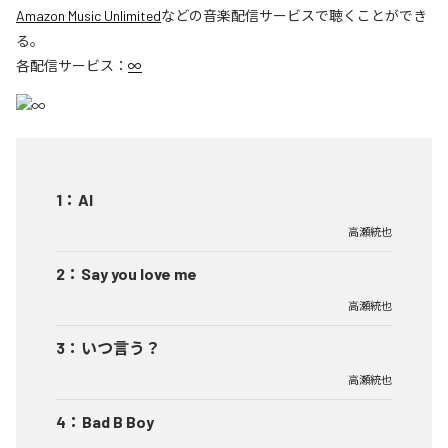
Amazon Music Unlimited
などの音楽配信サービスで聴くことができ
る。
各配信サービス：
∞
1
：
AI
高瀬統也
2
：
Say you love me
高瀬統也
3
：
いつ言う？
高瀬統也
4
：
Bad B Boy