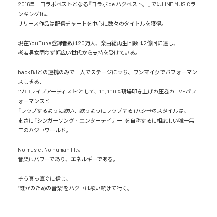
2016年　コラボベストとなる『コラボ de ハジベスト。』ではLINE MUSICラ
ンキング1位。

リリース作品は配信チャートを中心に数々のタイトルを獲得。

現在YouTube登録者数は20万人、楽曲総再生回数は2億回に達し、

老若男女問わず幅広い世代から支持を受けている。 

back DJとの連携のみで一人でステージに立ち、ワンマイクでパフォーマン
スしきる、

“ソロライブアーティスト”として、10,000%現場叩き上げの圧巻のLIVEパフ
ォーマンスと

「ラップするように歌い、歌うようにラップする」ハジ→のスタイルは、

まさに「シンガーソング・エンターテイナー」を自称するに相応しい唯一無
二のハジ→ワールド。

No music , No human life。

音楽はパワーであり、エネルギーである。

そう真っ直ぐに信じ、
