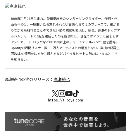
1996年11月26日生まれ。愛知県出身のシンガーソングライター。作詞・作
曲も手掛け、一度聞いたら忘れられない高瀬ならではのフレーズで、形があ
りながらも触れることのできない愛の感覚を表現し、操る。香港のトップア
ルバムチャートで3冠を達成したのを皮切りに、現在ではアジアに留まらず
アメリカ、ヨーロッパなど80カ国以上のチャートでアルバムが1位を獲得。
Spotifyの月間リスナー数100万人アーティストの常連となり、楽曲の総再生
回数は30億回をはるかに超えるなどバイラルヒットの勢いは止まるところ
を知らない。
高瀬統也
の他のリリース：
高瀬統也
https://t-toya.com