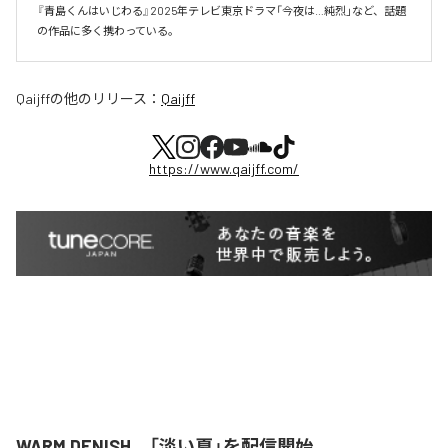
『青島くんはいじわる』2025年テレビ東京ドラマ「今夜は…純烈」など、話題
の作品に多く携わっている。
Qaijff
の他のリリース：
Qaijff
https://www.qaijff.com/
WARM DENISH、「淡い夏」を配信開始