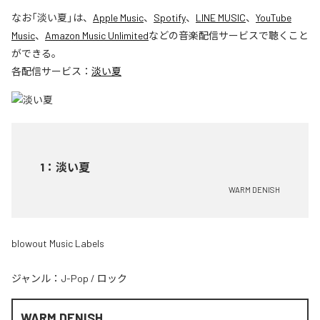
なお「
淡い夏
」は、
Apple Music
、
Spotify
、
LINE MUSIC
、
YouTube
Music
、
Amazon Music Unlimited
などの音楽配信サービスで聴くこと
ができる。
各配信サービス：
淡い夏
1
：
淡い夏
WARM DENISH
blowout Music Labels
ジャンル：
J-Pop
/
ロック
WARM DENISH