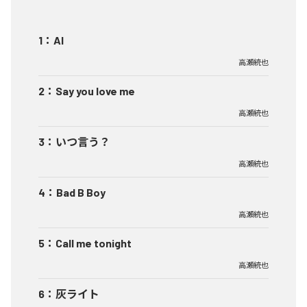
1
：
AI
高瀬統也
2
：
Say you love me
高瀬統也
3
：
いつ言う？
高瀬統也
4
：
Bad B Boy
高瀬統也
5
：
Call me tonight
高瀬統也
6
：
灰ライト