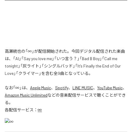
高瀬統也の「∞」が配信開始された。今回デジタル配信された楽曲
は、「AI」「Say you love me」「いつ言う？」「Bad B Boy」「Call me
tonight」「灰ライト」「シングルバッド」「It’s Finally the End of Our
Love」「クライマー」を含む全9曲となっている。
なお「
∞
」は、
Apple Music
、
Spotify
、
LINE MUSIC
、
YouTube Music
、
Amazon Music Unlimited
などの音楽配信サービスで聴くことができ
る。
各配信サービス：
∞