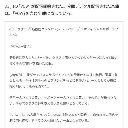
Qaijffの「VOW」が配信開始された。今回デジタル配信された楽曲
は、「VOW」を含む全1曲となっている。
Jリーグクラブ「名古屋グランパス」2026-27シーズン オフィシャルサポートソ
ング。

「VOW」＝誓い。

新時代に突入したJリーグを、クラブに関わるすべての人が一つになって戦い
抜く――そんな"誓い"を描いた楽曲。

Qaijffが名古屋グランパスのサポートソングを手掛けるのは10年目、通算11曲
目となる。今作は選手へのヒアリングをもとに制作され、一人ひとりが胸に
抱く「誓い」に焦点を当てた。

選手一人ひとりの誓い。サポーター一人ひとりの誓い。その想いが重なり合
い、やがてクラブ全体を支える大きな誓いとなっていく。

『VOW』は、名古屋グランパスへの応援歌であると同時に、自分自身の信念を
胸に前へ進む、すべての人へ届けたい一曲となっている。