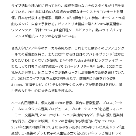
ライブ活動も精力的に行っており、編成を問わないそのスタイルが注目を集
めている。2021年には約50人編成の大規模なオーケストラコンサートを開
催。日本を代表する音楽家、斎藤ネコが指揮者として参加、オーケストラ編
曲もメンバー自身で手掛ける。ピアノトリオ編成で臨んだ2024年夏開催の
ワンマンツアー「誇れ-2024-」は全日程ソールドアウト。熱いライブパフォ
ーマンスが幅広いファンの心を掴んでいる。

音楽大学ピアノ科卒のボーカル森彩乃は、これまでに数多くのピアノコンク
ールでの受賞歴を持つ。また2021年からは自身のアパレルブランド「誰かに
なりたいわけじゃない」が始動。ZIP-FMの Podcast番組「ビッグファイブ 〜
わたしって何者？ 心理学雑談〜」ではパーソナリティを担当中。2023 年に
乳がんが発覚し、同年はライブ活動をセーブし治療優先で活動を続けていた
が、2024年ライブ活動を本格復帰を果たす。前向きに治療を行う姿を
Abema、東海テレビ、CBC テレビ等多くのメディアが密着取材を行い、同
世代の女性を中心に大きな感動を呼んだ。

ベース内田旭彦は、個人名義でのCM音楽、舞台の音楽監督、プロスポーツ
チームのスタジアム音楽プロデュース、プロオーケストラ「名古屋フィルハ
ーモニー交響楽団」とのコラボレーション楽曲制作など、多岐に渡り音楽制
作を行う。近年では映画、ドラマの音楽制作も積極的に行なっており、
2024年公開の映画『帰ってきた あぶない刑事』2024年テレビ東京ドラマ『量
産型リコ -最後のプラモ女子の人生組み立て記-』2024年テレビ朝日ドラマ