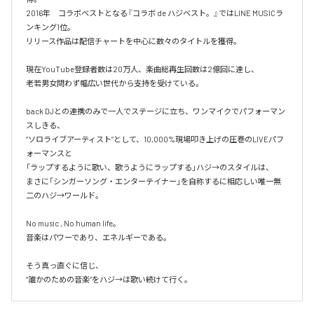
2016年　コラボベストとなる『コラボ de ハジベスト。』ではLINE MUSICラ
ンキング1位。

リリース作品は配信チャートを中心に数々のタイトルを獲得。

現在YouTube登録者数は20万人、楽曲総再生回数は2億回に達し、

老若男女問わず幅広い世代から支持を受けている。 

back DJとの連携のみで一人でステージに立ち、ワンマイクでパフォーマン
スしきる、

“ソロライブアーティスト”として、10,000%現場叩き上げの圧巻のLIVEパフ
ォーマンスと

「ラップするように歌い、歌うようにラップする」ハジ→のスタイルは、

まさに「シンガーソング・エンターテイナー」を自称するに相応しい唯一無
二のハジ→ワールド。

No music , No human life。

音楽はパワーであり、エネルギーである。

そう真っ直ぐに信じ、
