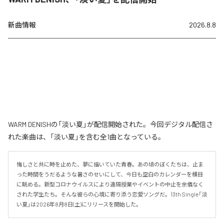
新曲情報
2026.8.8
WARM DENISHの「淡い夏」が配信開始された。今回デジタル配信さ
れた楽曲は、「淡い夏」を含む全1曲となっている。
悔しさと共に時を止めた、夢に描いていた青春。あの頃のぼくたちは、止ま
った時間をうだるような暑さのせいにして、今日も空白のカレンダーを横目
に眺める。新型コロナウイルスにより遠隔授業やイベントの中止を余儀なく
された学生たち。そんな彼らの心境に寄り添う恋愛ソングだ。13th Single「淡
い夏」は2026年8月8日(土)にリリースを開始した。