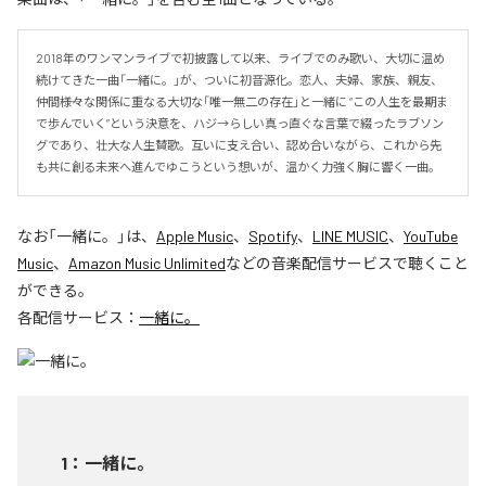
2018年のワンマンライブで初披露して以来、ライブでのみ歌い、大切に温め
続けてきた一曲「一緒に。」が、ついに初音源化。恋人、夫婦、家族、親友、
仲間――様々な関係に重なる大切な「唯一無二の存在」と一緒に “この人生を最期ま
で歩んでいく”という決意を、ハジ→らしい真っ直ぐな言葉で綴ったラブソン
グであり、壮大な人生賛歌。互いに支え合い、認め合いながら、これから先
も共に創る未来へ進んでゆこうという想いが、温かく力強く胸に響く一曲。
なお「
一緒に。
」は、
Apple Music
、
Spotify
、
LINE MUSIC
、
YouTube
Music
、
Amazon Music Unlimited
などの音楽配信サービスで聴くこと
ができる。
各配信サービス：
一緒に。
1
：
一緒に。