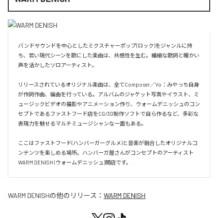
バンドサウンドを中心としたミクスチャーポップ(ロック)をジャンルに持
ち、若い現代シーンを歌にした楽曲は、共感性を生む。繊細な歌詞と暖かい
声を活かしたソロアーティスト。

リリースされているオリジナル楽曲は、全てComposer／Vo：みやっち自身
が作詞作曲、編曲を行っている。アルバムのジャケット写真やイラスト、ミ
ュージックビデオの撮影やアニメーション作り、ウォームデニッシュのコン
セプトであるファストフード店をCG/3D制作ソフトで自ら作るなど、多彩な
表現力を魅せるマルチミュージシャンな一面もある。

ここはファストフード(ハンバーガーグルメ)と音楽が融合したオリジナルコ
ンテンツを楽しめる場所。ハンバーガ屋さんがコンセプトのアーティスト
WARM DENISH (ウォームデニッシュ)開店です。
WARM DENISH
の他のリリース：
WARM DENISH