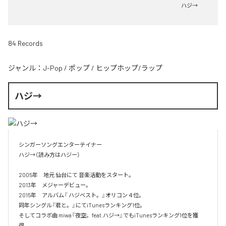
ハジ→
84 Records
ジャンル：
J-Pop
/
ポップ
/
ヒップホップ/ラップ
ハジ→
シンガーソングエンターテイナー

ハジ→（読み方はハジー）

2005年　地元 仙台にて 音楽活動をスタート。

2013年　メジャーデビュー。

2015年　アルバム『 ハジベスト。』オリコン４位。

同年シングル『君と。』にてiTunesランキング1位。

そしてコラボ曲 miwa『夜空。feat.ハジ→』でもiTunesランキング1位を獲
得。
