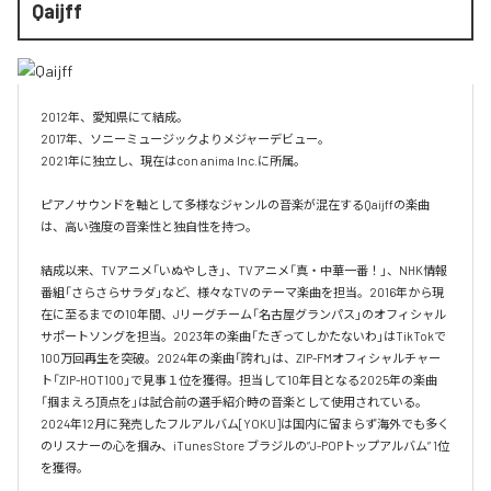
Qaijff
2012年、愛知県にて結成。

2017年、ソニーミュージックよりメジャーデビュー。

2021年に独立し、現在はcon anima Inc.に所属。

ピアノサウンドを軸として多様なジャンルの音楽が混在するQaijffの楽曲
は、高い強度の音楽性と独自性を持つ。

結成以来、TVアニメ「いぬやしき」、TVアニメ「真・中華一番！」、NHK情報
番組「さらさらサラダ」など、様々なTVのテーマ楽曲を担当。2016年から現
在に至るまでの10年間、Jリーグチーム「名古屋グランパス」のオフィシャル
サポートソングを担当。2023年の楽曲「たぎってしかたないわ」はTikTokで
100万回再生を突破。2024年の楽曲「誇れ」は、ZIP-FMオフィシャルチャー
ト「ZIP-HOT100」で見事１位を獲得。担当して10年目となる2025年の楽曲
「掴まえろ頂点を」は試合前の選手紹介時の音楽として使用されている。

2024年12月に発売したフルアルバム[YOKU]は国内に留まらず海外でも多く
のリスナーの心を掴み、iTunes Store ブラジルの”J-POPトップアルバム” 1位
を獲得。
