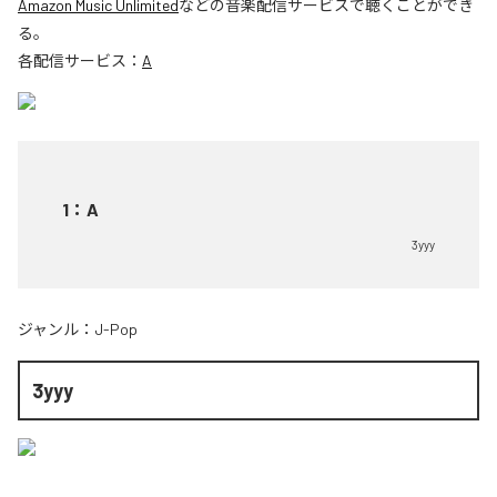
Amazon Music Unlimited
などの音楽配信サービスで聴くことができ
る。
各配信サービス：
A
1
：
A
3yyy
ジャンル：
J-Pop
3yyy