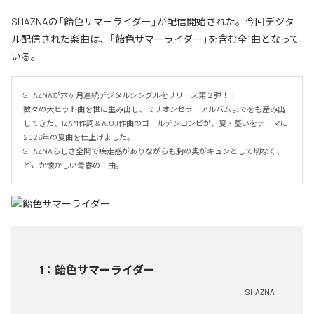
SHAZNAの「飴色サマーライダー」が配信開始された。今回デジタ
ル配信された楽曲は、「飴色サマーライダー」を含む全1曲となって
いる。
SHAZNAが六ヶ月連続デジタルシングルをリリース第２弾！！

数々の大ヒット曲を世に生み出し、ミリオンセラーアルバムまでをも産み出
してきた、IZAM作詞 & A.O.I作曲のゴールデンコンビが、夏・憂いをテーマに
2026年の夏曲を仕上げました。

SHAZNAらしさ全開で疾走感がありながらも胸の奥がキュンとして切なく、
どこか懐かしい青春の一曲。
1
：
飴色サマーライダー
SHAZNA