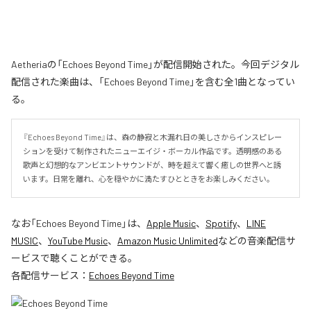
Aetheriaの「Echoes Beyond Time」が配信開始された。今回デジタル
配信された楽曲は、「Echoes Beyond Time」を含む全1曲となってい
る。
『Echoes Beyond Time』は、森の静寂と木漏れ日の美しさからインスピレー
ションを受けて制作されたニューエイジ・ボーカル作品です。透明感のある
歌声と幻想的なアンビエントサウンドが、時を超えて響く癒しの世界へと誘
います。日常を離れ、心を穏やかに満たすひとときをお楽しみください。
なお「
Echoes Beyond Time
」は、
Apple Music
、
Spotify
、
LINE
MUSIC
、
YouTube Music
、
Amazon Music Unlimited
などの音楽配信サ
ービスで聴くことができる。
各配信サービス：
Echoes Beyond Time