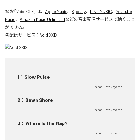
なお「
Void XXIX
」は、
Apple Music
、
Spotify
、
LINE MUSIC
、
YouTube
Music
、
Amazon Music Unlimited
などの音楽配信サービスで聴くこと
ができる。
各配信サービス：
Void XXIX
1
：
Slow Pulse
Chihei Hatakeyama
2
：
Dawn Shore
Chihei Hatakeyama
3
：
Where Is the Map?
Chihei Hatakeyama