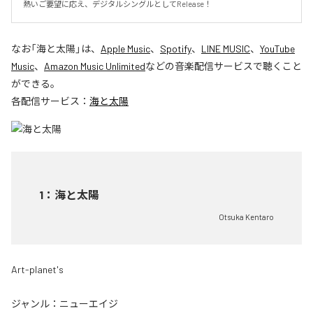
熱いご要望に応え、デジタルシングルとしてRelease！
なお「
海と太陽
」は、
Apple Music
、
Spotify
、
LINE MUSIC
、
YouTube
Music
、
Amazon Music Unlimited
などの音楽配信サービスで聴くこと
ができる。
各配信サービス：
海と太陽
1
：
海と太陽
Otsuka Kentaro
Art-planet's
ジャンル：
ニューエイジ