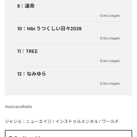
9
：
運命
Eriko Uegaki
10
：
Hibi うつくしい日々2026
Eriko Uegaki
11
：
TREE
Eriko Uegaki
12
：
なみゆら
Eriko Uegaki
musicacallada
ジャンル：
ニューエイジ
/
インストゥルメンタル
/
ワールド