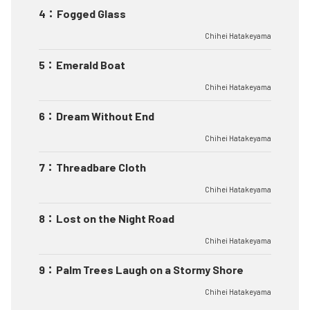
4
：
Fogged Glass
Chihei Hatakeyama
5
：
Emerald Boat
Chihei Hatakeyama
6
：
Dream Without End
Chihei Hatakeyama
7
：
Threadbare Cloth
Chihei Hatakeyama
8
：
Lost on the Night Road
Chihei Hatakeyama
9
：
Palm Trees Laugh on a Stormy Shore
Chihei Hatakeyama