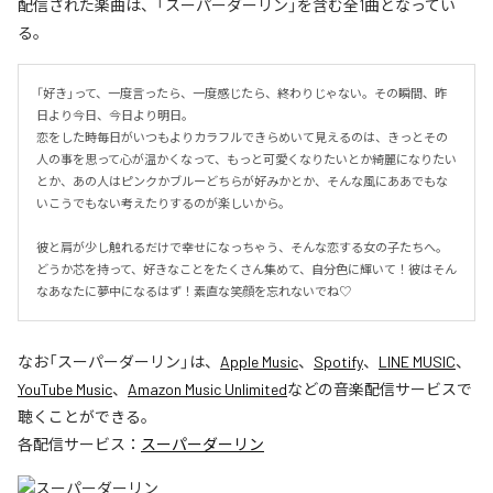
配信された楽曲は、「スーパーダーリン」を含む全1曲となってい
る。
「好き」って、一度言ったら、一度感じたら、終わりじゃない。その瞬間、昨
日より今日、今日より明日。

恋をした時毎日がいつもよりカラフルできらめいて見えるのは、きっとその
人の事を思って心が温かくなって、もっと可愛くなりたいとか綺麗になりたい
とか、あの人はピンクかブルーどちらが好みかとか、そんな風にああでもな
いこうでもない考えたりするのが楽しいから。

彼と肩が少し触れるだけで幸せになっちゃう、そんな恋する女の子たちへ。
どうか芯を持って、好きなことをたくさん集めて、自分色に輝いて！彼はそん
なあなたに夢中になるはず！素直な笑顔を忘れないでね♡
なお「
スーパーダーリン
」は、
Apple Music
、
Spotify
、
LINE MUSIC
、
YouTube Music
、
Amazon Music Unlimited
などの音楽配信サービスで
聴くことができる。
各配信サービス：
スーパーダーリン