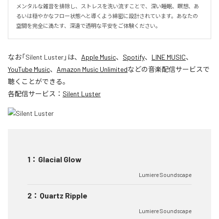
メンタルな雑音を排除し、ストレスを洗い流すことで、深い睡眠、瞑想、あ
るいは穏やかなフロー状態へと導くよう綿密に設計されています。あなたの
空間を完全に満たす、深遠で透明な平安をご体験ください。
なお「
Silent Luster
」は、
Apple Music
、
Spotify
、
LINE MUSIC
、
YouTube Music
、
Amazon Music Unlimited
などの音楽配信サービスで
聴くことができる。
各配信サービス：
Silent Luster
1
：
Glacial Glow
Lumiere Soundscape
2
：
Quartz Ripple
Lumiere Soundscape