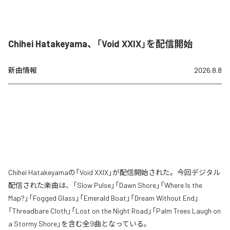
Chihei Hatakeyama、「Void XXIX」を配信開始
新曲情報
2026.8.8
Chihei Hatakeyamaの「Void XXIX」が配信開始された。今回デジタル
配信された楽曲は、「Slow Pulse」「Dawn Shore」「Where Is the
Map?」「Fogged Glass」「Emerald Boat」「Dream Without End」
「Threadbare Cloth」「Lost on the Night Road」「Palm Trees Laugh on
a Stormy Shore」を含む全9曲となっている。