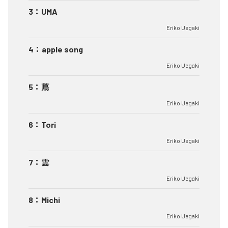
3
：
UMA
Eriko Uegaki
4
：
apple song
Eriko Uegaki
5
：
蔦
Eriko Uegaki
6
：
Tori
Eriko Uegaki
7
：
雲
Eriko Uegaki
8
：
Michi
Eriko Uegaki