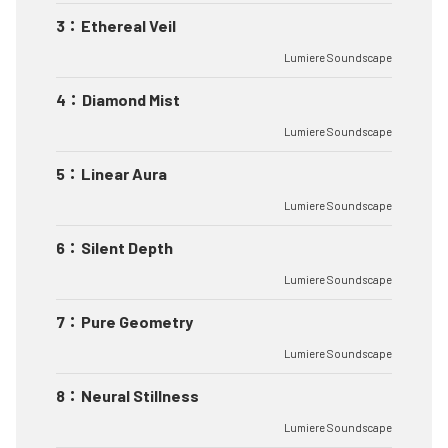
3
：
Ethereal Veil
Lumiere Soundscape
4
：
Diamond Mist
Lumiere Soundscape
5
：
Linear Aura
Lumiere Soundscape
6
：
Silent Depth
Lumiere Soundscape
7
：
Pure Geometry
Lumiere Soundscape
8
：
Neural Stillness
Lumiere Soundscape