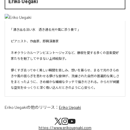
Eriko Uegaki
「 湧き出る淡い水　透き通る光や風に添う奏で 」

ピアニスト、作曲家、即興演奏家

ネオクラシカル〜アンビエント〜ジャズなど、静寂を愛する多くの音楽愛好
家たちを魅了してやまない上柿絵梨子。

儚くすぎ去ってゆく美しい瞬間を慈しみ、想いを募らせ、まるで光のきらめ
きや風の揺らぎを思わせる儚げな旋律が、洗練された自然の普遍的な美しさ
をまとったように、きめ細かな繊細なタッチで描きだされる。からだが綺麗
Eriko Uegaki
の他のリリース：
Eriko Uegaki
https://www.erikouegaki.com