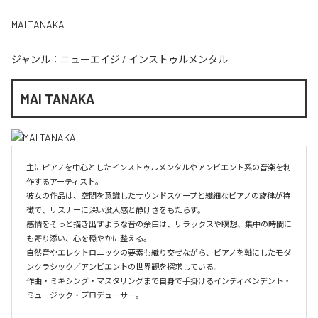
MAI TANAKA
ジャンル：
ニューエイジ
/
インストゥルメンタル
MAI TANAKA
主にピアノを中心としたインストゥルメンタルやアンビエント系の音楽を制
作するアーティスト。

彼女の作品は、空間を意識したサウンドスケープと繊細なピアノの旋律が特
徴で、リスナーに深い没入感と静けさをもたらす。

感情をそっと描き出すような音の余白は、リラックスや瞑想、集中の時間に
も寄り添い、心を穏やかに整える。

自然音やエレクトロニックの要素も織り交ぜながら、ピアノを軸にしたモダ
ンクラシック／アンビエントの世界観を探求している。

作曲・ミキシング・マスタリングまで自身で手掛けるインディペンデント・
ミュージック・プロデューサー。
