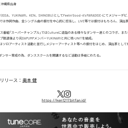
  沖縄県出身

MP (ISSA、YUKINARI、KEN、SHINOBU) としてFeelin’Good -it's PARADISE-にてメジャーデ
の作品では作詞作曲、全シングル曲の振付を中心的に担当し、LIVE等では振付はもちろん、演出
ス番組「スーパーチャンプル」ではCultureに造詣のある様々なダンサー達とのコラボ、また
プ脱退後より元DAPUMPメンバーYUKINARIと共に琉-UNITを結成。

はソロアーティスト活動と並行しメジャーアーティスト等への振付をはじめ、演出家として
ダンサー育成の為、ダンススクールを開講するなど活動は多岐にわたる。

リリース：
奥本 健
https://ken1217.bitfan.id/