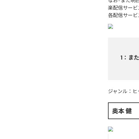
なお「
また明
楽配信サービ
各配信サービ
1
：
ま
ジャンル：
ヒ
奥本 健