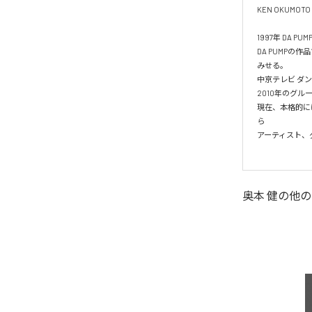
KEN OKUMOTO
1997年 DA PU
DA PUMP
みせる。

中京テレビ ダン
2010年のグルー
現在、本格的に
ら

アーティスト、
奥本 健
の他の