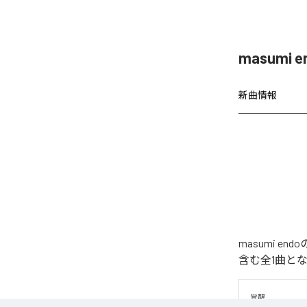
masumi
新曲情報
masumi 
含む全1曲と
覚醒