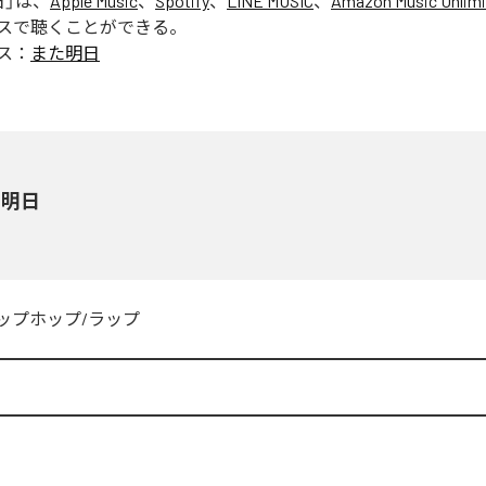
日
」は、
Apple Music
、
Spotify
、
LINE MUSIC
、
Amazon Music Unlimi
スで聴くことができる。
ス：
また明日
た明日
ップホップ/ラップ