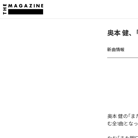
奥本 健、
新曲情報
奥本 健の「
む全1曲とな