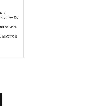
ビュー。

家としての一面も
番組mcも担当。

も活動をする傍