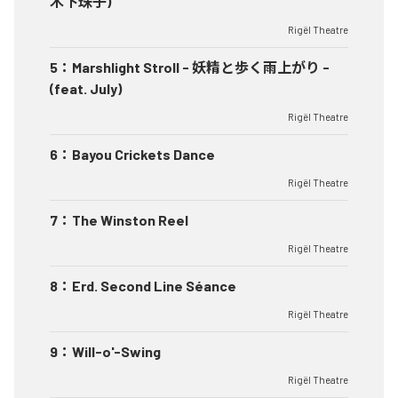
木下珠子)
Rigël Theatre
5
：
Marshlight Stroll - 妖精と歩く雨上がり -
(feat. July)
Rigël Theatre
6
：
Bayou Crickets Dance
Rigël Theatre
7
：
The Winston Reel
Rigël Theatre
8
：
Erd. Second Line Séance
Rigël Theatre
9
：
Will-o'-Swing
Rigël Theatre