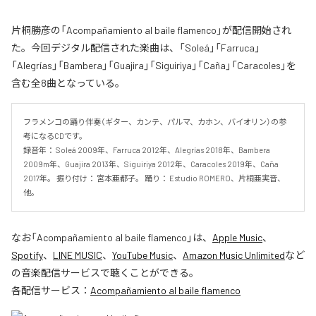
片桐勝彦の「Acompañamiento al baile flamenco」が配信開始され
た。今回デジタル配信された楽曲は、「Soleá」「Farruca」
「Alegrías」「Bambera」「Guajira」「Siguiriya」「Caña」「Caracoles」を
含む全8曲となっている。
フラメンコの踊り伴奏（ギター、カンテ、パルマ、カホン、バイオリン）の参
考になるCDです。 

録音年： Soleá 2009年、Farruca 2012年、Alegrías 2018年、Bambera 
2009m年、Guajira 2013年、Siguiriya 2012年、Caracoles 2019年、Caña 
2017年。 振り付け： 宮本亜都子。 踊り： Estudio ROMERO、片桐亜実音、
他。
なお「
Acompañamiento al baile flamenco
」は、
Apple Music
、
Spotify
、
LINE MUSIC
、
YouTube Music
、
Amazon Music Unlimited
など
の音楽配信サービスで聴くことができる。
各配信サービス：
Acompañamiento al baile flamenco