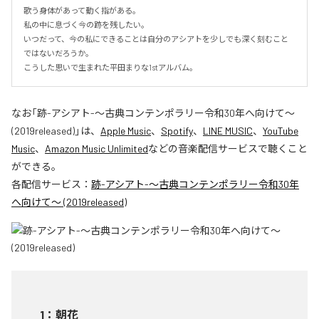
歌う身体があって動く指がある。

私の中に息づく今の跡を残したい。

いつだって、今の私にできることは自分のアシアトを少しでも深く刻むこと
ではないだろうか。

こうした思いで生まれた平田まりな1stアルバム。
なお「
跡-アシアト-〜古典コンテンポラリー令和30年へ向けて〜
(2019released)
」は、
Apple Music
、
Spotify
、
LINE MUSIC
、
YouTube
Music
、
Amazon Music Unlimited
などの音楽配信サービスで聴くこと
ができる。
各配信サービス：
跡-アシアト-〜古典コンテンポラリー令和30年
へ向けて〜 (2019released)
1
：
朝花