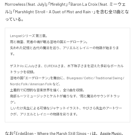
Morrowless (feat. July)」「Mirelight」「Baron La Croix (feat. ミーウェ
ル)」「Marshlight Stroll - A Duet of Mist and Rain -」を含む全13曲とな
っている。
Lengselシリーズ 第三章。

雨と精霊、死者の魂が眠る湿地の国エーデローテン。

失われた記憶と古代の魔法を巡り、アリエルとレイニーの物語が始まりま
す。

ゲストVo.にJulyさま、EUREKAさま、木下珠子さまを迎えた多彩なボーカル
トラックを収録。

湿地の国「エーデローテン」を舞台に、Bluegrass / Celtic / Traditional Swing / 
Nordic Folk / American Folk など、

土着的で幻想的な音楽世界を描く、全13曲を収録。

南部ルーツミュージックとケルトが織りなす、“雨と魔法のサウンドトラッ
ク”。

しいたけ先生による可憐なジャケットイラスト、やびさら先生のアートワー
クが、アリエルとレイニーの物語を彩ります。
なお「
Erdelåten - Where the Marsh Still Sings -
」は、
Apple Music
、