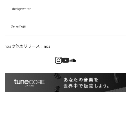
-designwriter-

Seiya Fujii
noa
の他のリリース：
noa