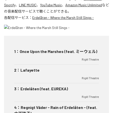
Spotify
、
LINE MUSIC
、
YouTube Music
、
Amazon Music Unlimited
など
の音楽配信サービスで聴くことができる。
各配信サービス：
Erdelåten - Where the Marsh Still Sings -
1
：
Once Upon the Marshes (feat. ミーウェル)
Rigël Theatre
2
：
Lafayette
Rigël Theatre
3
：
Erdelåten (feat. EUREKA)
Rigël Theatre
4
：
Regnigt Väder - Rain of Erdelåten - (feat.