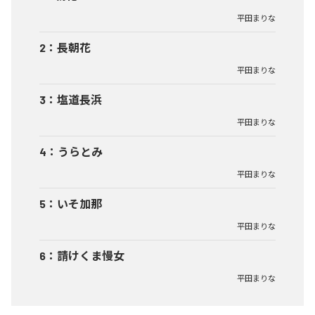
平田まりな
2
：
長朝花
平田まりな
3
：
塩道長浜
平田まりな
4
：
うらとみ
平田まりな
5
：
いそ加那
平田まりな
6
：
請けくま慢女
平田まりな