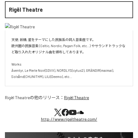
Rigël Theatre
天使, 妖精, 星をテーマにした民族系の同人音楽座です。

欧州圏の民族音楽（Celtic, Nordic, Pagan Folk, etc...）やサウンドトラックな
ど取り入れたオリジナル曲を頒布しております。

Works:

Äventyr, Le Merle Noir(SDVX), NORDLYS(cytus2), GRÄNDIR(maimai), 
Solsånd(CHUNITHM), LILI(Deemo), etc...
Rigël Theatre
の他のリリース：
Rigël Theatre
http://www.rigeltheatre.com/