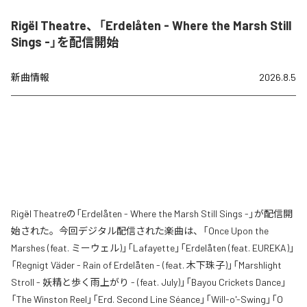
Rigël Theatre、「Erdelåten - Where the Marsh Still
Sings -」を配信開始
新曲情報
2026.8.5
Rigël Theatreの「Erdelåten - Where the Marsh Still Sings -」が配信開
始された。今回デジタル配信された楽曲は、「Once Upon the
Marshes (feat. ミーウェル)」「Lafayette」「Erdelåten (feat. EUREKA)」
「Regnigt Väder - Rain of Erdelåten - (feat. 木下珠子)」「Marshlight
Stroll - 妖精と歩く雨上がり - (feat. July)」「Bayou Crickets Dance」
「The Winston Reel」「Erd. Second Line Séance」「Will-o'-Swing」「O