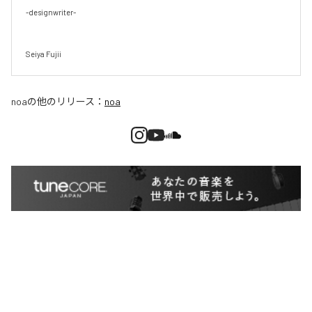
-designwriter-

Seiya Fujii
noa
の他のリリース：
noa