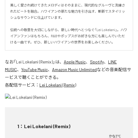
美しく愛され続けてきたメロディはそのままに、現代的なグルーヴと洗練さ
れたビートを融合。ハワイアンの新たな魅力を引き出す、斬新でスタイリッ
シュなサウンドに仕上げています。

伝統への敬意を大切にしながら、新しい時代へとつなぐ「Lei Lokelani」。ハワ
イアンファンはもちろん、R&Bやポップスがお好きな方にも楽しんでいただ
ける一曲です。ぜひ、新しいハワイアンの世界をお楽しみください。
なお「
Lei Lokelani (Remix)
」は、
Apple Music
、
Spotify
、
LINE
MUSIC
、
YouTube Music
、
Amazon Music Unlimited
などの音楽配信サ
ービスで聴くことができる。
各配信サービス：
Lei Lokelani (Remix)
1
：
Lei Lokelani (Remix)
かな3℃