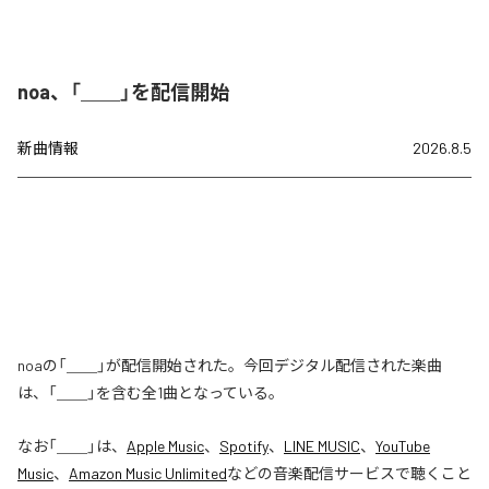
noa、「＿＿」を配信開始
新曲情報
2026.8.5
noaの「＿＿」が配信開始された。今回デジタル配信された楽曲
は、「＿＿」を含む全1曲となっている。
なお「
＿＿
」は、
Apple Music
、
Spotify
、
LINE MUSIC
、
YouTube
Music
、
Amazon Music Unlimited
などの音楽配信サービスで聴くこと