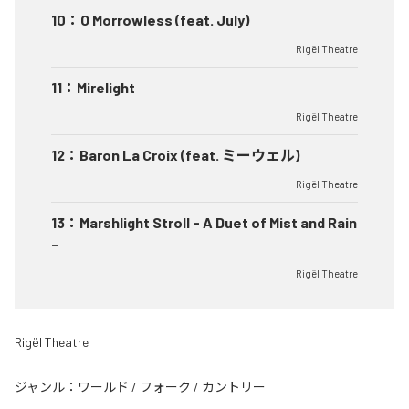
10
：
O Morrowless (feat. July)
Rigël Theatre
11
：
Mirelight
Rigël Theatre
12
：
Baron La Croix (feat. ミーウェル)
Rigël Theatre
13
：
Marshlight Stroll - A Duet of Mist and Rain
-
Rigël Theatre
Rigël Theatre
ジャンル：
ワールド
/
フォーク
/
カントリー