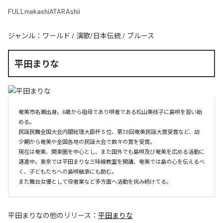
FULLmekashiATARAshii
ジャンル：
ワールド
/
演歌/日本伝統
/
ブルース
平田まりな
奄美市名瀬出身。6歳から祖母であり唄者である松山美枝子に島唄を習い始
める。

民謡民舞全国大会内閣総理大臣杯５位、第38回奄美民謡大賞受賞など、幼
少期から奄美や全国各地の民謡大会で数々の賞を受賞。

現在は奄美、関東圏を中心とし、また国外でも島唄及び奄美を広める活動に
邁進中。東京では平田まりな三味線教室を開講、奄美では島の心を伝えるべ
く、子どもたちへの島唄継承にも励む。

また舞台女優として役者業など多方面へ活動を挑み続けてる。
平田まりな
の他のリリース：
平田まりな