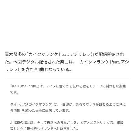
青木隆多の「カイクマランケ (feat. アシリレラ)」が配信開始され
た。今回デジタル配信された楽曲は、「カイクマランケ (feat. アシ
リレラ)」を含む全1曲となっている。
『KAIKUMARANKE』は、アイヌに古くから伝わる歌をモチーフに制作した楽曲
です。

タイトルの「カイクマランケ」は、「白波が、まるでウサギが跳ねるように見え
る情景」を歌った伝承に由来しています。

北海道の海と風、そして自然へのまなざしを、ピアノとストリングス、環境
音とともに現代的なサウンドへと紡ぎました。
