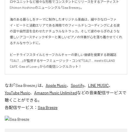
ロやユニットなど様々な形態でコンスタントにリリースをするアーティスト
Shimon Hoshinoのニューシングル「Sea Breeze」。

海のある暮らしをテーマに制作したオリジナル楽曲は、緩やかなローファ
イ・ビートと活動エリアである湘南でのフィールドレコーディングによる波
の音や自然音を合わせたナチュラルなトラック。そして波のゆらぎのような
優しいアコースティックギターと美しいピアノの伴奏が心を落ち着かせてくれ
るチルなサウンドに。

ビーチライフスタイルとサーフカルチャーの新しい価値を提案する新雑誌
「SALT...」が監修するサーフミュージック・コンピ「SALT... meets ISLAND 
CAFE -Sea of Love-」からの配信シングルカット！
なお「
Sea Breeze
」は、
Apple Music
、
Spotify
、
LINE MUSIC
、
YouTube Music
、
Amazon Music Unlimited
などの音楽配信サービスで
聴くことができる。
各配信サービス：
Sea Breeze