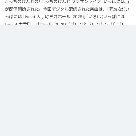
こっちのけんとの「こっちのけんと ワンマンライブ「いっぽにほ」」
が配信開始された。今回デジタル配信された楽曲は、「死ぬな! (い
っぽにほ Live at 大手町三井ホール, 2026)」「いろは (いっぽにほ
Live at 大手町三井ホール, 2026)」「ゴロンとドロン (いっぽにほ
Live at 大手町三井ホール, 2026)」「だだ (いっぽにほ Live at 大手町
三井ホール, 2026)」「もういいよ (いっぽにほ Live at 大手町三井ホ
ール, 2026)」「はいよろこんで (いっぽにほ Live at 大手町三井ホー
ル, 2026)」「Tiny (いっぽにほ Live at 大手町三井ホール, 2026)」を含
む全7曲となっている。
2026年6月28日に大手町三井ホールで開催されたワンマンライブ「いっぽに
ほ」を音源化。チケットは即完売し、多くのファンが集まった熱気あふれる一
夜を収録したライブアルバム。

代表曲「はいよろこんで」「死ぬな!」「いろは」に加え、Netflixシリーズ『だんで
らいおん』主題歌「ゴロンとドロン」、そして最新曲「だだ」などを収録。

バンドサウンドならではの迫力と、ライブ会場の一体感、観客との掛け合い
が詰まった作品となっている。

「いつか武道館で歌います」という新たな目標も語られ、これまでの歩みと未
来への決意が刻まれた、こっちのけんとの現在地を体感できるライブ音源。