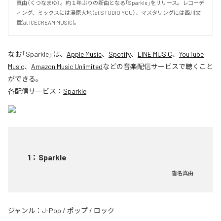
真由（くつなまゆ）。約１年ぶりの新曲となる「Sparkle」をリリース。レコーデ
ィング、ミックスには湯原大地（at STUDIO YOU）、マスタリングには西川文
章(at ICECREAM MUSIC)。
なお「
Sparkle
」は、
Apple Music
、
Spotify
、
LINE MUSIC
、
YouTube
Music
、
Amazon Music Unlimited
などの音楽配信サービスで聴くこと
ができる。
各配信サービス：
Sparkle
1
：
Sparkle
沓名真由
ジャンル：
J-Pop
/
ポップ
/
ロック