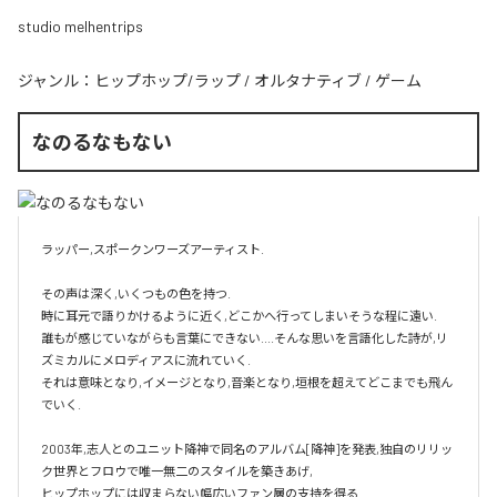
studio melhentrips
ジャンル：
ヒップホップ/ラップ
/
オルタナティブ
/
ゲーム
なのるなもない
ラッパー,スポークンワーズアーティスト.

その声は深く,いくつもの色を持つ.

時に耳元で語りかけるように近く,どこかへ行ってしまいそうな程に遠い.

誰もが感じていながらも言葉にできない....そんな思いを言語化した詩が,リ
ズミカルにメロディアスに流れていく.

それは意味となり,イメージとなり,音楽となり,垣根を超えてどこまでも飛ん
でいく.

2003年,志人とのユニット降神で同名のアルバム[降神]を発表,独自のリリッ
ク世界とフロウで唯一無二のスタイルを築きあげ,

ヒップホップには収まらない幅広いファン層の支持を得る.
