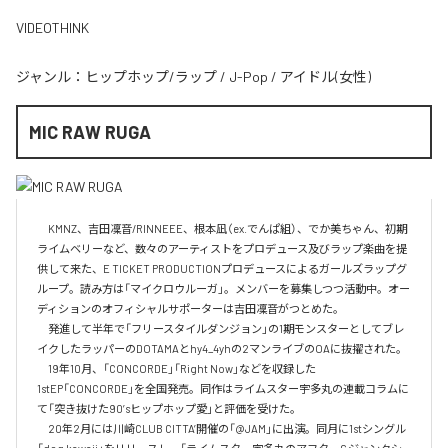
VIDEOTHINK
ジャンル：
ヒップホップ/ラップ
/
J-Pop
/
アイドル(女性)
MIC RAW RUGA
　KMNZ、吉田凜音/RINNEEE、根本凪（ex.でんぱ組）、でか美ちゃん、初期
ライムベリーなど、数々のアーティストをプロデュース及びラップ楽曲を提
供して来た、E TICKET PRODUCTIONプロデュースによるガールズラップグ
ループ。読み方は「マイクロウルーガ」。メンバーを募集しつつ活動中。オー
ディションのオフィシャルサポーターは吉田凜音がつとめた。

　発進して半年で「フリースタイルダンジョン」の1期モンスターとしてブレ
イクしたラッパーのDOTAMAとhy4_4yhの2マンライブのOAに抜擢された。

　19年10月、「CONCORDE」「Right Now」などを収録した
1stEP「CONCORDE」を全国発売。同作はライムスター宇多丸の連載コラムに
て「突き抜けた90’sヒップホップ愛」と評価を受けた。

　20年2月には川崎CLUB CITTA’開催の「@JAM」に出演。同月に1stシングル