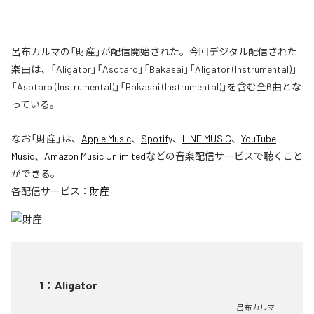
呂布カルマの「財産」が配信開始された。今回デジタル配信された
楽曲は、「Aligator」「Asotaro」「Bakasai」「Aligator (Instrumental)」
「Asotaro (Instrumental)」「Bakasai (Instrumental)」を含む全6曲とな
っている。
なお「
財産
」は、
Apple Music
、
Spotify
、
LINE MUSIC
、
YouTube
Music
、
Amazon Music Unlimited
などの音楽配信サービスで聴くこと
ができる。
各配信サービス：
財産
1
：
Aligator
呂布カルマ