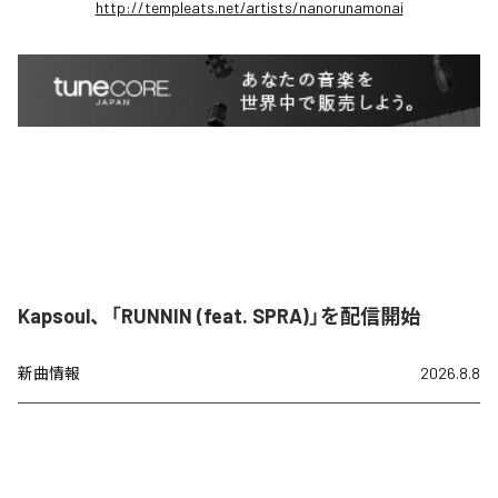
http://templeats.net/artists/nanorunamonai
Kapsoul、「RUNNIN (feat. SPRA)」を配信開始
新曲情報
2026.8.8