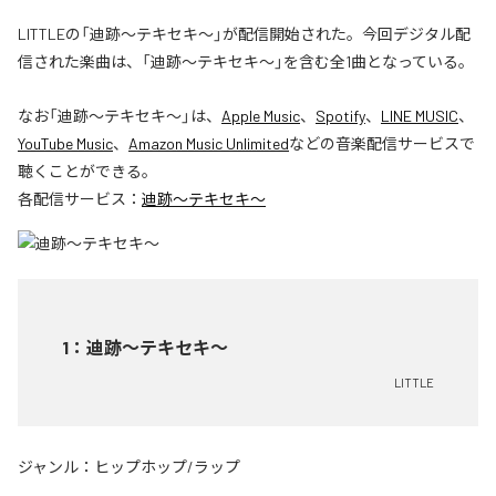
LITTLEの「迪跡〜テキセキ〜」が配信開始された。今回デジタル配
信された楽曲は、「迪跡〜テキセキ〜」を含む全1曲となっている。
なお「
迪跡〜テキセキ〜
」は、
Apple Music
、
Spotify
、
LINE MUSIC
、
YouTube Music
、
Amazon Music Unlimited
などの音楽配信サービスで
聴くことができる。
各配信サービス：
迪跡〜テキセキ〜
1
：
迪跡〜テキセキ〜
LITTLE
ジャンル：
ヒップホップ/ラップ