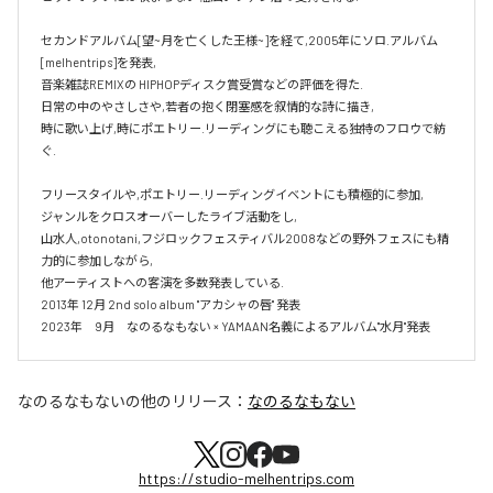
セカンドアルバム[望~月を亡くした王様~]を経て,2005年にソロ.アルバム 
[melhentrips]を発表,

音楽雑誌REMIXの HIPHOPディスク賞受賞などの評価を得た.

日常の中のやさしさや,若者の抱く閉塞感を叙情的な詩に描き,

時に歌い上げ,時にポエトリー.リーディングにも聴こえる独特のフロウで紡
ぐ.

フリースタイルや,ポエトリー.リーディングイベントにも積極的に参加,

ジャンルをクロスオーバーしたライブ活動をし,

山水人,otonotani,フジロックフェスティバル2008などの野外フェスにも精
力的に参加しながら,

他アーティストへの客演を多数発表している.

2013年 12月 2nd solo album "アカシャの唇" 発表

2023年　9月　なのるなもない × YAMAAN名義によるアルバム"水月"発表
なのるなもない
の他のリリース：
なのるなもない
https://studio-melhentrips.com