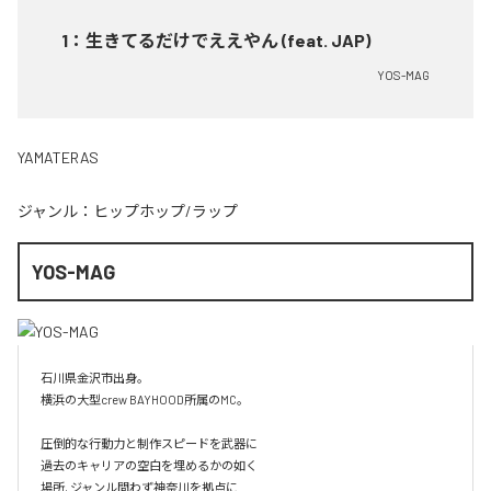
1
：
生きてるだけでええやん (feat. JAP)
YOS-MAG
YAMATERAS
ジャンル：
ヒップホップ/ラップ
YOS-MAG
石川県金沢市出身。

横浜の大型crew BAYHOOD所属のMC。

圧倒的な行動力と制作スピードを武器に

過去のキャリアの空白を埋めるかの如く

場所, ジャンル問わず神奈川を拠点に
