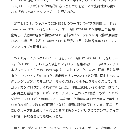
「dog kawaii」をリリースし、「ライムスター宇多丸のアフター6 ジャンクシ
ョン」（TBSラジオ）にて「本格的にきっちりやり切ることで批評性すら出て
いる」「めちゃめちゃキャッチー」と評された。

　21年6月には、ラッパーのGOMESSとのツーマンライブを開催し、「Moon 
Reverb feat.GOMESS」をリリース。同年8月にはWEGO＆米原康正の企画に
登場し、渋谷109店など複数のWEGO店舗のビジョンにて紹介映像が展開さ
れた。22年4月には「Go Forward EP」を発売、9月には渋谷club asiaにてワ
ンマンライブを開催した。

　24年11月にはシングル「MAD MIC」を、25年1月には「ASTRO JET」をリリー
ス。「ASTRO JET」は22万人以上のフォロワーを集めるSpotifyのオフィシャ
ルプレイリスト「Fresh Finds Pop」にリストインした。また、同年9月には新
曲「KILL SCREEN」「watch」を2週連続でリリース＆MVを公開。両曲ともマス
タリングはWONKの井上幹が、ミックスはYUKIらの曲をミックスしている
コレナガタクロウが、それぞれ担当した。「KILL SCREEN」のMVは一晩で145
万回再生し話題となったが、のちにシステム上のバグ（偶然にもゲームのバ
グがテーマの曲で）と判明。しかし再公開した動画は6日で2万回以上再生さ
れる（12/9時点で約10.6万回再生）など、順調に評価を受けている。同年10月
にはグループ史上最大キャパとなる下北沢シャングリラにてワンマンライブ
を開催、会場満員にて成功を収めた。

　HIPHOP、ディスコミュージック、テクノ、ハウス、ゲーム、遊園地、ア