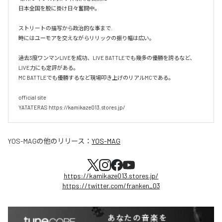
日本全国を股に掛け日々奮闘中。

ストリートの描写から政治的な事まで.

時にはユーモアを交えながらリリックの振り幅は広い。

過去3度ワンマンLIVEを成功、LIVE BATTLEでも幾多の優勝を誇るなど、
LIVE力にも定評がある。

MC BATTLEでも優勝するなど現場叩き上げのリアルMCである。

official site

YATATERAS https://kamikaze013.stores.jp/
YOS-MAG
の他のリリース：
YOS-MAG
https://kamikaze013.stores.jp/
https://twitter.com/franken_03