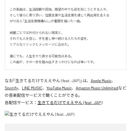
この楽曲は、生活困窮や孤独、絶望の中でも前を向こうとする人々、

そして彼らに寄り添い、住居支援や生活支援を通じて再出発を支える

NPO法人「生活支援機構ALL」の奮闘を描いた一曲。

綺麗ごとでは片付けられない現実と、

それでも人を信じ、手を差し伸べ続ける人たちの姿を、

リアルなリリックとメッセージに込めた。

誰にでも、人生をやり直せる可能性はある。

この曲が、その一歩を踏み出すきっかけになれば幸いです。
なお「
生きてるだけでええやん (feat. JAP)
」は、
Apple Music
、
Spotify
、
LINE MUSIC
、
YouTube Music
、
Amazon Music Unlimited
など
の音楽配信サービスで聴くことができる。
各配信サービス：
生きてるだけでええやん (feat. JAP)