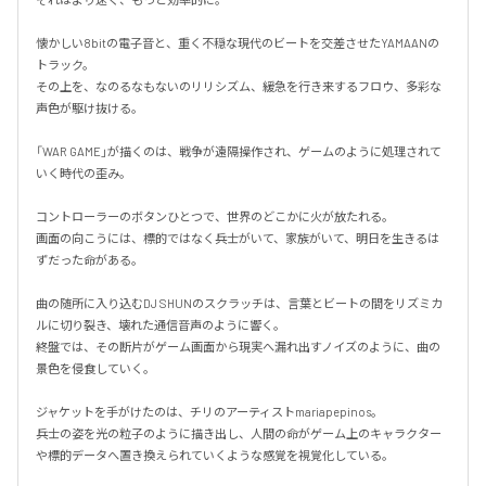
懐かしい8bitの電子音と、重く不穏な現代のビートを交差させたYAMAANの
トラック。

その上を、なのるなもないのリリシズム、緩急を行き来するフロウ、多彩な
声色が駆け抜ける。

「WAR GAME」が描くのは、戦争が遠隔操作され、ゲームのように処理されて
いく時代の歪み。

コントローラーのボタンひとつで、世界のどこかに火が放たれる。

画面の向こうには、標的ではなく兵士がいて、家族がいて、明日を生きるは
ずだった命がある。

曲の随所に入り込むDJ SHUNのスクラッチは、言葉とビートの間をリズミカ
ルに切り裂き、壊れた通信音声のように響く。

終盤では、その断片がゲーム画面から現実へ漏れ出すノイズのように、曲の
景色を侵食していく。

ジャケットを手がけたのは、チリのアーティストmariapepinos。

兵士の姿を光の粒子のように描き出し、人間の命がゲーム上のキャラクター
や標的データへ置き換えられていくような感覚を視覚化している。
