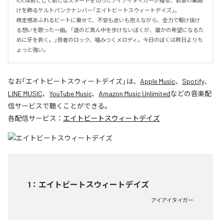
4人体制として新たなスタートを切ったアイアイタイガーが贈る、新章の幕開
けを飾るケルトパンクナンバー「エイトビートスウィートデイズ」。

疾走感あふれるビートに乗せて、不安も迷いも抱えながら、全力で駆け抜け
る想いを歌った一曲。「道のど真ん中を歩けないぼくが、誰かの希望になるた
めに牙を剥く。」弱者のロック、噛みつくメロディ。今日のぼくは昨日よりち
ょっと強い。
なお「
エイトビートスウィートデイズ
」は、
Apple Music
、
Spotify
、
LINE MUSIC
、
YouTube Music
、
Amazon Music Unlimited
などの音楽配
信サービスで聴くことができる。
各配信サービス：
エイトビートスウィートデイズ
1
：
エイトビートスウィートデイズ
アイアイタイガー