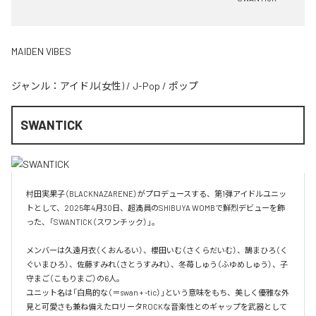
MAIDEN VIBES
ジャンル：
アイドル(女性)
/
J-Pop
/
ポップ
SWANTICK
村田実果子（BLACKNAZARENE）がプロデュースする、第1弾アイドルユニッ
トとして、2025年4月30日、超満員のSHIBUYA WOMBで鮮烈デビューを飾
った、「SWANTICK（スワンチック）」。

メンバーは久遠月衣（くおんるい）、櫻田いむ（さくらだいむ）、鵠まひろ（く
ぐいまひろ）、佐藤すみれ（さとうすみれ）、冬苺しゅう（ふゆめしゅう）、子
守まご（こもりまご）の6人。

ユニット名は「白鳥的な（＝swan + -tic）」という意味をもち、美しく優雅な外
見と可愛さも兼ね備えたロリータROCKな音楽性とのギャップを武器として