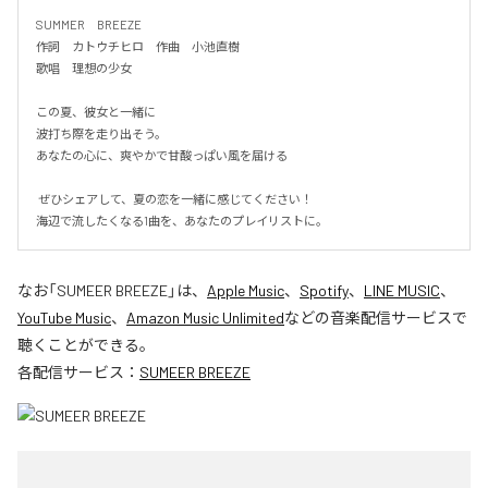
SUMMER　BREEZE

作詞　カトウチヒロ　作曲　小池直樹

歌唱　理想の少女

この夏、彼女と一緒に

波打ち際を走り出そう。

あなたの心に、爽やかで甘酸っぱい風を届ける

 ぜひシェアして、夏の恋を一緒に感じてください！

海辺で流したくなる1曲を、あなたのプレイリストに。
なお「
SUMEER BREEZE
」は、
Apple Music
、
Spotify
、
LINE MUSIC
、
YouTube Music
、
Amazon Music Unlimited
などの音楽配信サービスで
聴くことができる。
各配信サービス：
SUMEER BREEZE