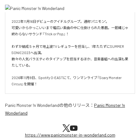
2022年11月16日デビューのアイドルグループ。通称"パニモン"。

可愛いからかっこいいまで幅広い楽曲の中に仕掛けられた悪戯。一筋縄じゃ
終わらないサウンド『Trick or Pop』！

わずか結成５ヶ月で地上波TVレギュラーを担当し、1年たたずにSUMMER 
SONIC2023へ出演。

数々の人気バラエティのタイアップを担当するほか、音楽番組への出演も果
たしている。

2026年11月9日、Spotify O-EASTにて、ワンマンライブ『Scary Monster 
Circus』を開催！
Panic Monster !n Wonderland
の他のリリース：
Panic Monster !n
Wonderland
https://www.panicmonster-in-wonderland.com