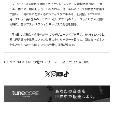
ープHAPPY CREATORS（通称：ハピクリ）。メンバーには松本せりな、七瀬
こあ、橘あや、楠森しゅり、小鈴かれん、逢川あいといった個性豊かな面々
が揃い、日常に彩りを添えるポジティブなエネルギーを発信。2024年10
月、デビュー曲「きみのせいではっぴーです！」のミュージックビデオ公開と
同時に、各サブスクリプションサービスで配信を開始。

11月16日には東京・渋谷WWWXにてデビューライブを予定。HAPPYという世
界共通言語で全世界のファンと共に歩むリーダーを目指し、新たなハピネス
を生み出すHAPPY CREATORSの今後に注目が集まる。
HAPPY CREATORS
の他のリリース：
HAPPY CREATORS