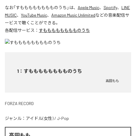
なお「
すもももももももものうち
」は、
Apple Music
、
Spotify
、
LINE
MUSIC
、
YouTube Music
、
Amazon Music Unlimited
などの音楽配信サ
ービスで聴くことができる。
各配信サービス：
すもももももももものうち
1
：
すもももももももものうち
高田もも
FORZA RECORD
ジャンル：
アイドル(女性)
/
J-Pop
高田もも