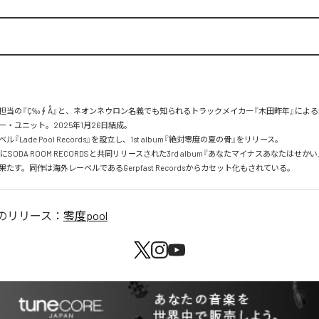
担当の『Ç‰∮Å』と、ネオンネウロン名義でも知られるトラックメイカー『木田昨年』によ
・ユニット。2025年1月26日結成。

『Lade Pool Records』を設立し、1st album『絶対零度の夏の骨』をリリース。

2日にSODA ROOM RECORDSと共同リリースされた3rd album『あなたマイナスあなたはせか
たす。同作は海外レーベルであるGerpfast Recordsからカセット化もされている。
のリリース：
零度pool