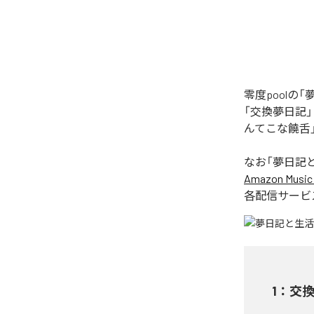
零度pool
「交換夢日記
んてこな饒舌
なお「
夢日記
Amazon Music 
各配信サービ
1
：
交