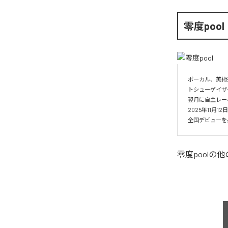
零度pool
ボーカル、美術
トシューゲイザー
翌月に自主レーベル
2025年11月1
全国デビューを果
零度pool
の他