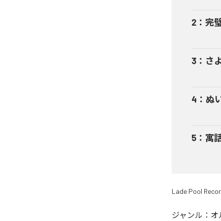
2
：
完
3
：
さ
4
：
ぬ
5
：
寓
Lade Pool Reco
ジャンル：
オ