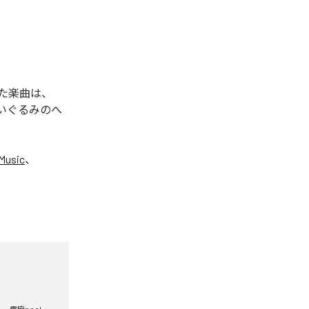
れた楽曲は、
ぬいぐるみのへ
Music
、