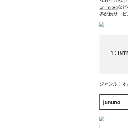
なお「
INTRO
」
Unlimited
など
各配信サービ
1
：
INT
ジャンル：
オ
jununo