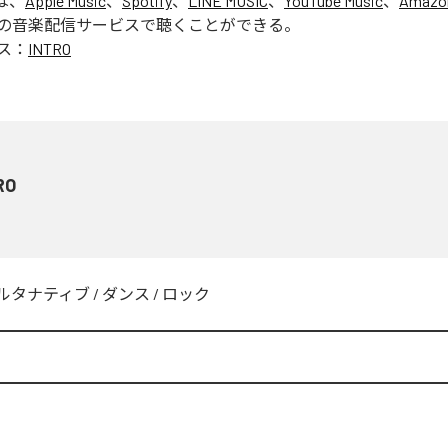
は、
Apple Music
、
Spotify
、
LINE MUSIC
、
YouTube Music
、
Amazon
の音楽配信サービスで聴くことができる。
ス：
INTRO
RO
ルタナティブ
/
ダンス
/
ロック