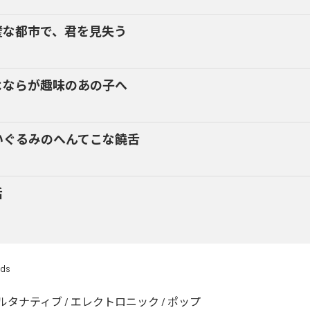
璧な都市で、君を見失う
よならが趣味のあの子へ
いぐるみのへんてこな饒舌
話
rds
ルタナティブ
/
エレクトロニック
/
ポップ