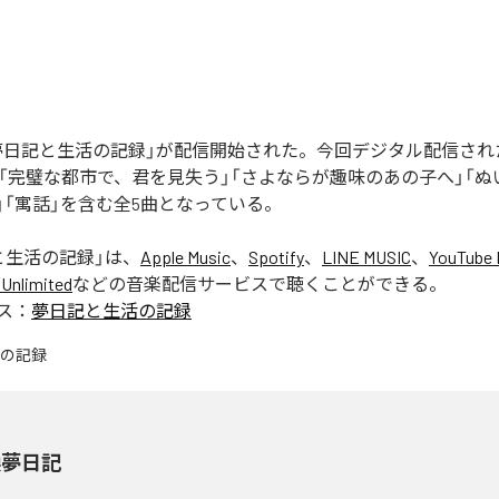
の「夢日記と生活の記録」が配信開始された。今回デジタル配信さ
」「完璧な都市で、君を見失う」「さよならが趣味のあの子へ」「
」「寓話」を含む全5曲となっている。
と生活の記録
」は、
Apple Music
、
Spotify
、
LINE MUSIC
、
YouTube 
Unlimited
などの音楽配信サービスで聴くことができる。
ス：
夢日記と生活の記録
換夢日記