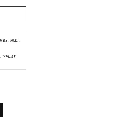
る無政府状態ポス
い』がCD化され、